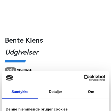
Bente Kiens
Udgivelser
Andre
UDGIVELSE
Fysisk inaktivitet - konsekvenser og
sammenhænge
Laila Susanne Ottesen, Bente Klarlund Pedersen, Bente
Samtykke
Detaljer
Om
Kiens, Nina Beyer, Søren Brage, Lars Hyldstrup, Kristian
Overgaard, Lis Puggaard
Denne hjemmeside bruger cookies