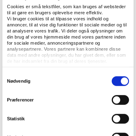
Cookies er små tekstfiler, som kan bruges af websteder
til at gøre en brugers oplevelse mere effektiv.
Artikler
Vi bruger cookies til at tilpasse vores indhold og
annoncer, til at vise dig funktioner til sociale medier og til
at analysere vores trafik. Vi deler også oplysninger om
din brug af vores hjemmeside med vores partnere inden
for sociale medier, annonceringspartnere og
analysepartnere. Vores partnere kan kombinere disse
data med andre oplysninger, du har givet dem, eller som
de har indsamlet fra din brug af deres tjenester.
Samtykkevalg
Nødvendig
KONTAKT OS
Vester Allé 8B, 3. sal, 8000 Aarhus C
Præferencer
+45 3266 1030
Statistik
idan@idan.dk
Find medarbejder