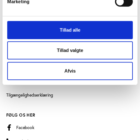
Marketing
Læs mere om instituttet
Tillad alle
SE OGSÅ
Videncenter for Folkeoplysning
Tillad valgte
Play the Game
Persondatapolitik
Afvis
Cookiedeklaration
Tilgængelighedserklæring
FØLG OS HER
Facebook