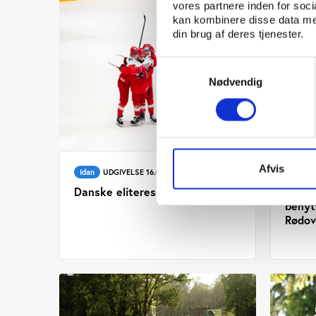
vores partnere inden for soc
kan kombinere disse data med
din brug af deres tjenester.
Samtykkevalg
Nødvendig
Afvis
Idan
UDGIVELSE 16.01.2026
Idan
Danske eliteresultater 2025
Facil
benytt
Rødo