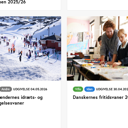
nen 2025/26
Andre
UDGIVELSE 04.05.2026
Vifo
Idan
UDGIVELSE 30.04.20
ændernes idræts- og
Danskernes fritidsvaner 
elsesvaner