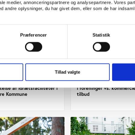
iale medier, annonceringspartnere og analysepartnere. Vores par
 andre oplysninger, du har givet dem, eller som de har indsamle
Præferencer
Statistik
Tillad valgte
UDGIVELSE 19.12.2025
Idan
UDGIVELSE 11.12.2025
itetsdækning, booking og
Oplevelsen af at deltage i
else af idrætsfaciliteter i
i foreninger vs. kommercie
vre Kommune
tilbud