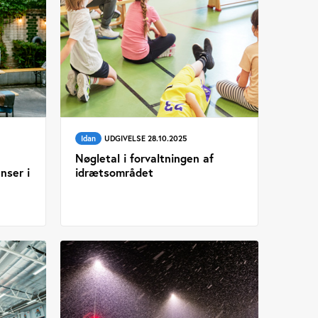
Idan
UDGIVELSE 28.10.2025
Nøgletal i forvaltningen af
nser i
idrætsområdet