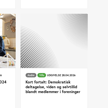
26
Andre
Vifo
UDGIVELSE 28.04.2026
2024
Kort fortalt: Demokratisk
deltagelse, viden og selvtillid
blandt medlemmer i foreninger