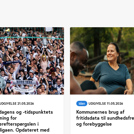
UDGIVELSE 21.05.2026
Idan
UDGIVELSE 11.05.2026
agens og -tidspunktets
Kommunernes brug af
ning for
fritidsdata til sundhedsf
erefterspørgslen i
og forebyggelse
ligaen. Opdateret med