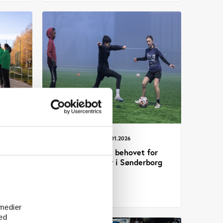
Idan
UDGIVELSE 31.01.2026
ægelse
Undersøgelse af behovet for
ivt
kunstgræsbaner i Sønderborg
Kommune
rældre
e
 medier
ed