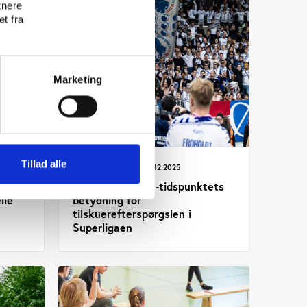
tnere
t fra
Marketing
Tillad alle
Idan
UDGIVELSE 05.12.2025
 idræt
Kampdagens og -tidspunktets
lle
betydning for
tilskuerefterspørgslen i
Superligaen