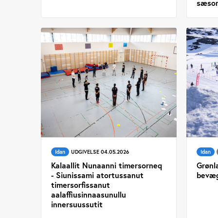
sæso
Idan
UDGIVELSE 04.05.2026
Idan
Kalaallit Nunaanni timersorneq
Grønl
- Siunissami atortussanut
bevæg
timersorfissanut
aalaffiusinnaasunullu
innersuussutit