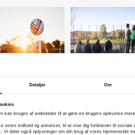
UDGIVELSE 31.03.2026
Idan
UDGIVELSE 05.02.2026
Detaljer
Om
ering af Sønderborg
Hvad står i vejen for bev
takademi. Styrker,
og deltagelse? Et kvalitat
dringer og
studie blandt unge med
ookies
lingsmuligheder
neurodivergens, enlige fo
om kan bruges af websteder til at gøre en brugers oplevelse mer
og seniorer
se vores indhold og annoncer, til at vise dig funktioner til sociale
fik. Vi deler også oplysninger om din brug af vores hjemmeside m