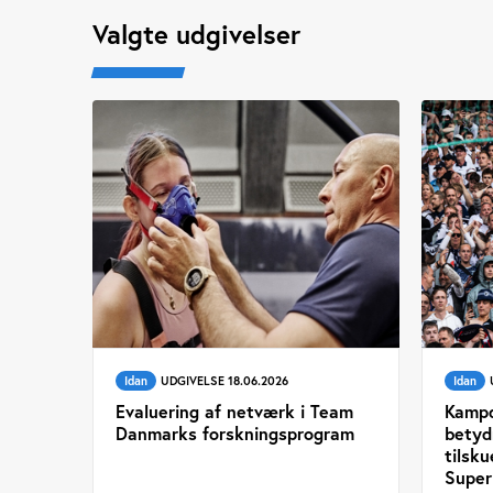
Valgte udgivelser
Idan
UDGIVELSE 18.06.2026
Idan
Evaluering af netværk i Team
Kampd
Danmarks forskningsprogram
betyd
tilsku
Super