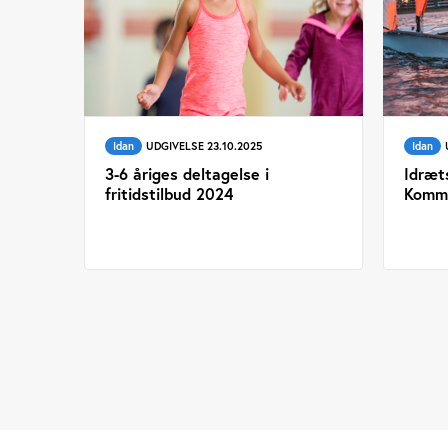
Idan
UDGIVELSE 23.10.2025
Idan
3-6 åriges deltagelse i
Idræt
fritidstilbud 2024
Komm