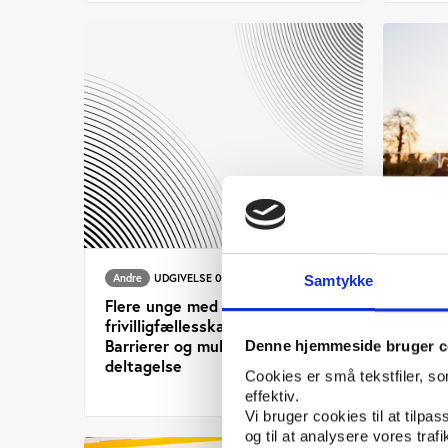
Andre
UDGIVELSE 01.04.2026
Idan
Samtykke
Flere unge med i
Evalu
frivilligfællesskaberne -
Talen
Barrierer og muligheder for
udfor
Denne hjemmeside bruger c
deltagelse
udvik
Cookies er små tekstfiler, s
effektiv.
Vi bruger cookies til at tilpas
og til at analysere vores tra