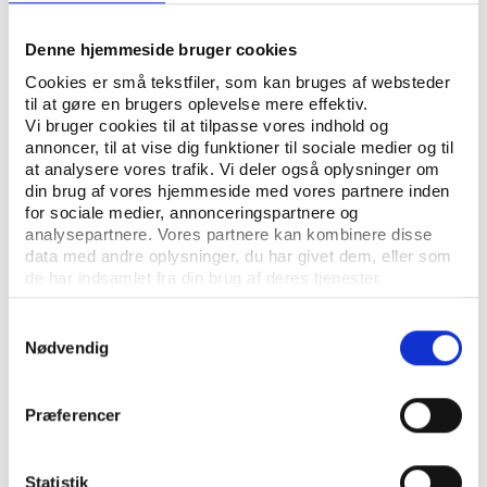
Andre
UDGIVELSE
brugertilfredshed i idrætsanlæg i Gladsaxe
Denne hjemmeside bruger cookies
Jens Høyer-Kruse, Peter Forsberg, Evald Bundgaard Iversen
Cookies er små tekstfiler, som kan bruges af websteder
til at gøre en brugers oplevelse mere effektiv.
Andre
UDGIVELSE
Vi bruger cookies til at tilpasse vores indhold og
brugertilfredshed i idrætsanlæg i
annoncer, til at vise dig funktioner til sociale medier og til
Hedensted
at analysere vores trafik. Vi deler også oplysninger om
din brug af vores hjemmeside med vores partnere inden
Jens Høyer-Kruse, Peter Forsberg, Evald Bundgaard Iversen
for sociale medier, annonceringspartnere og
analysepartnere. Vores partnere kan kombinere disse
Andre
UDGIVELSE
data med andre oplysninger, du har givet dem, eller som
brugertilfredshed i idrætsanlæg i Holbæk
de har indsamlet fra din brug af deres tjenester.
Jens Høyer-Kruse, Peter Forsberg, Evald Bundgaard Iversen
Samtykkevalg
Nødvendig
Andre
UDGIVELSE
brugertilfredshed i idrætsanlæg i Holstebro
Præferencer
Jens Høyer-Kruse, Peter Forsberg, Evald Bundgaard Iversen
Andre
UDGIVELSE
Statistik