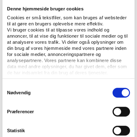
Foreløbige analyser
Denne hjemmeside bruger cookies
Torben Fridberg, Lars Skov Henriksen, Hans-Peter Qvist
Cookies er små tekstfiler, som kan bruges af websteder
til at gøre en brugers oplevelse mere effektiv.
Vi bruger cookies til at tilpasse vores indhold og
annoncer, til at vise dig funktioner til sociale medier og til
Artikler
at analysere vores trafik. Vi deler også oplysninger om
din brug af vores hjemmeside med vores partnere inden
for sociale medier, annonceringspartnere og
analysepartnere. Vores partnere kan kombinere disse
data med andre oplysninger, du har givet dem, eller som
de har indsamlet fra din brug af deres tjenester.
Samtykkevalg
Nødvendig
KONTAKT OS
Præferencer
Vester Allé 8B, 3. sal, 8000 Aarhus C
Statistik
+45 3266 1030