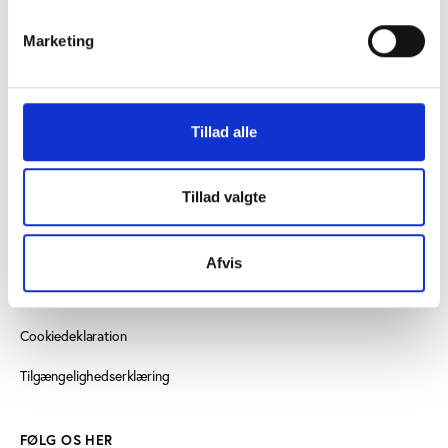
idan@idan.dk
Marketing
Find medarbejder
Læs mere om instituttet
Tillad alle
SE OGSÅ
Tillad valgte
Videncenter for Folkeoplysning
Play the Game
Afvis
Persondatapolitik
Cookiedeklaration
Tilgængelighedserklæring
FØLG OS HER