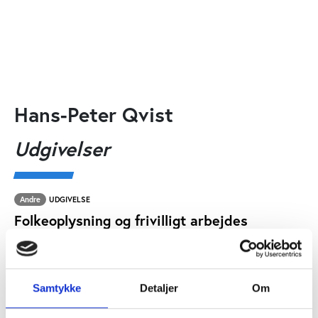
Hans-Peter Qvist
Udgivelser
Andre
UDGIVELSE
Folkeoplysning og frivilligt arbejdes
betydning for demokratisk deltagelse
Bjarne Ibsen, Karsten Østerlund, Hans-Peter Qvist
Samtykke
Detaljer
Om
Andre
UDGIVELSE
Udviklingen i frivilligt arbejde 2004-2012.