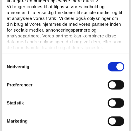
til at gøre en brugers oplevelse mere effektiv.
Vi bruger cookies til at tilpasse vores indhold og
annoncer, til at vise dig funktioner til sociale medier og til
at analysere vores trafik. Vi deler også oplysninger om
din brug af vores hjemmeside med vores partnere inden
for sociale medier, annonceringspartnere og
analysepartnere. Vores partnere kan kombinere disse
data med andre oplysninger, du har givet dem, eller som
de har indsamlet fra din brug af deres tjenester.
Samtykkevalg
KONTAKT OS
Nødvendig
Vester Allé 8B, 3. sal, 8000 Aarhus C
+45 3266 1030
Præferencer
idan@idan.dk
Statistik
Find medarbejder
Læs mere om instituttet
Marketing