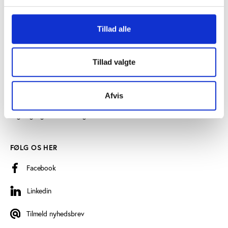
SE OGSÅ
Tillad alle
Videncenter for Folkeoplysning
Play the Game
Tillad valgte
Persondatapolitik
Cookiedeklaration
Afvis
Tilgængelighedserklæring
FØLG OS HER
Facebook
Linkedin
Linkedin
Tilmeld nyhedsbrev
Tilmeld nyhedsbrev