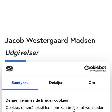
Jacob Westergaard Madsen
Udgivelser
Andre
UDGIVELSE
Gunnar >>Nu<< - i idrætspolitisk lys
Samtykke
Detaljer
Om
Hans Bonde, Jacob Westergaard Madsen
Denne hjemmeside bruger cookies
Artikler
Cookies er små tekstfiler, som kan bruges af websteder