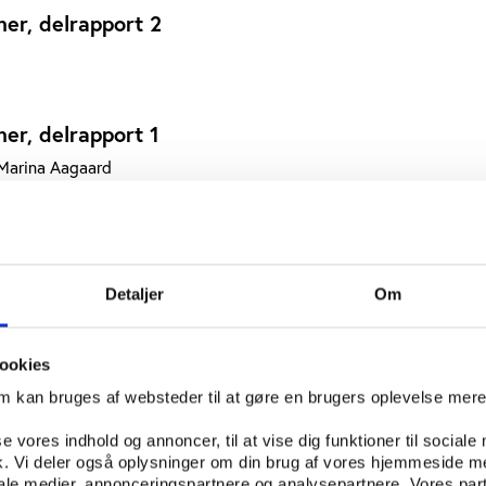
ner, delrapport 2
ner, delrapport 1
 Marina Aagaard
iverbetalt motion
Jens Bjerregaard, Maja Pilgaard, Ida Hagemann
Detaljer
Om
træningskultur
ookies
om kan bruges af websteder til at gøre en brugers oplevelse mer
se vores indhold og annoncer, til at vise dig funktioner til sociale
til massebevægelse
fik. Vi deler også oplysninger om din brug af vores hjemmeside m
iale medier, annonceringspartnere og analysepartnere. Vores par