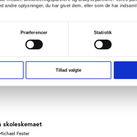
 andre oplysninger, du har givet dem, eller som de har indsamle
rsøgelse af danske fitnesscentre
Præferencer
Statistik
em lyst og pligt
Tillad valgte
å skoleskemaet
Michael Fester