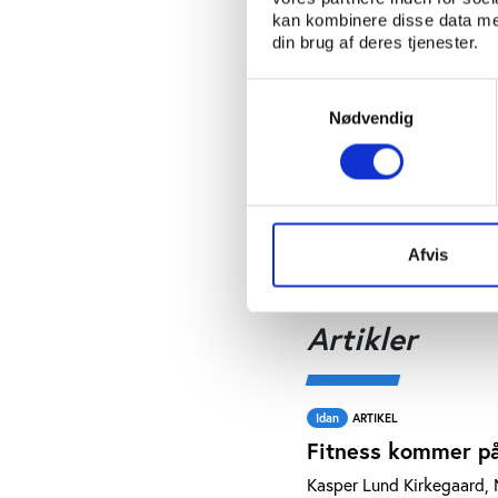
Kasper Lund Kirkegaard
kan kombinere disse data med
din brug af deres tjenester.
Idan
UDGIVELSE
Overblik - en unde
Samtykkevalg
Nødvendig
Kasper Lund Kirkegaard
Andre
UDGIVELSE
Fitnesskultur mell
Kasper Lund Kirkegaard
Afvis
Artikler
Idan
ARTIKEL
Fitness kommer p
Kasper Lund Kirkegaard, 