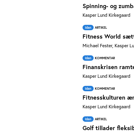
Spinning- og zumb
Kasper Lund Kirkegaard
Idan
ARTIKEL
Fitness World sæt
Michael Fester, Kasper L
Idan
KOMMENTAR
Finanskrisen ramt
Kasper Lund Kirkegaard
Idan
KOMMENTAR
Fitnesskulturen æ
Kasper Lund Kirkegaard
Idan
ARTIKEL
Golf tillader flek