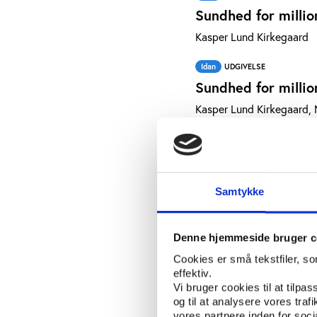
Sundhed for millio
Kasper Lund Kirkegaard
Idan
UDGIVELSE
Sundhed for millio
Kasper Lund Kirkegaard,
Idan
UDGIVELSE
Skattefri arbejdsg
Kasper Lund Kirkegaard, 
Samtykke
Idan
UDGIVELSE
Evaluering af DGI 
Denne hjemmeside bruger c
Kasper Lund Kirkegaard
Cookies er små tekstfiler, s
effektiv.
Idan
UDGIVELSE
Vi bruger cookies til at tilpas
Fra muskelmasse 
og til at analysere vores tra
vores partnere inden for soc