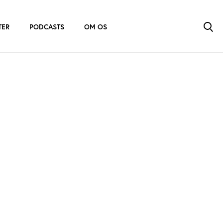
TER
PODCASTS
OM OS