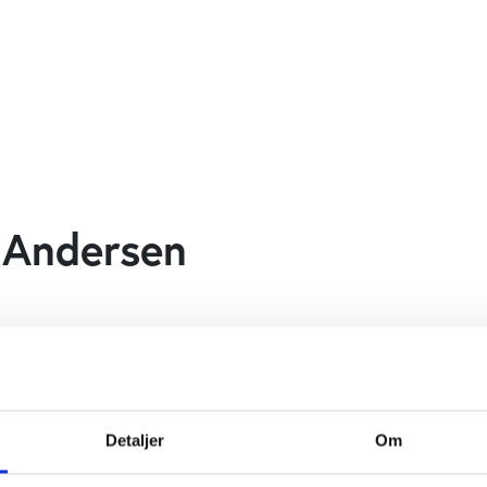
 Andersen
Detaljer
Om
 Kristian Overgaard, Lars Juel Andersen, Rasmus Østergaard Niels
Roos