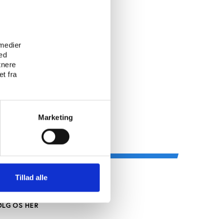
e
 medier
ed
tnere
t fra
Marketing
Tillad alle
ØLG OS HER