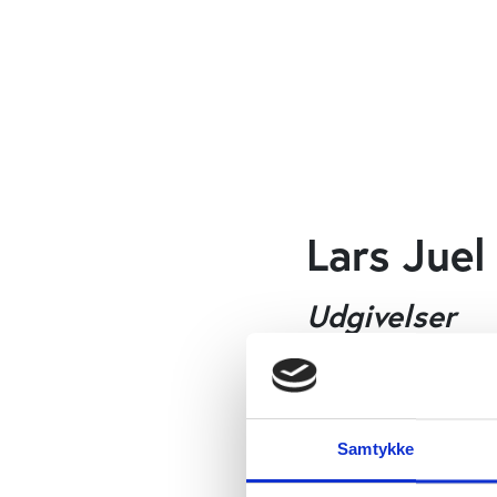
Lars Juel
Udgivelser
Andre
UDGIVELSE
Supermotionisme
Samtykke
Bente Klarlund Pedersen,
Beck Lichtenstein, Ewa 