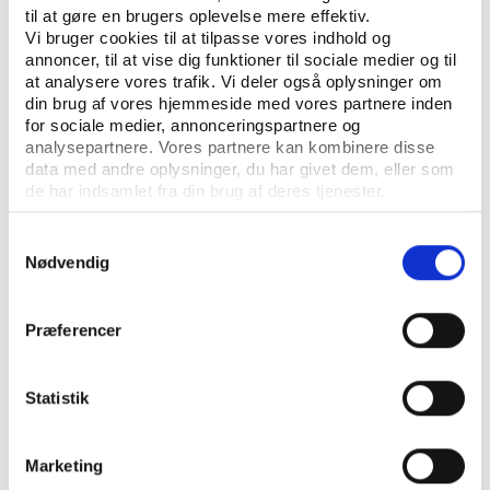
dansk håndbold
til at gøre en brugers oplevelse mere effektiv.
Mads Alfast Nielsen, Rasmus K. Storm
Vi bruger cookies til at tilpasse vores indhold og
annoncer, til at vise dig funktioner til sociale medier og til
at analysere vores trafik. Vi deler også oplysninger om
din brug af vores hjemmeside med vores partnere inden
for sociale medier, annonceringspartnere og
analysepartnere. Vores partnere kan kombinere disse
data med andre oplysninger, du har givet dem, eller som
de har indsamlet fra din brug af deres tjenester.
Samtykkevalg
KONTAKT OS
Nødvendig
Vester Allé 8B, 3. sal, 8000 Aarhus C
Præferencer
+45 3266 1030
idan@idan.dk
Statistik
Find medarbejder
Marketing
Læs mere om instituttet