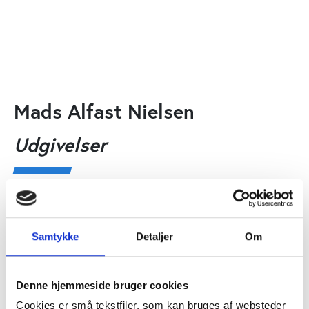
Mads Alfast Nielsen
Udgivelser
Artikler
Samtykke
Detaljer
Om
Idan
ARTIKEL
Denne hjemmeside bruger cookies
Stabil omsætning men tilbagegang for
Cookies er små tekstfiler, som kan bruges af websteder