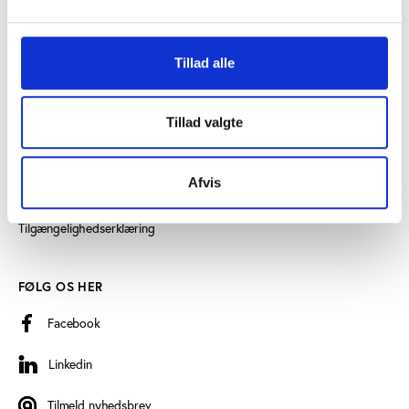
SE OGSÅ
Tillad alle
Videncenter for Folkeoplysning
Play the Game
Tillad valgte
Persondatapolitik
Afvis
Cookiedeklaration
Tilgængelighedserklæring
FØLG OS HER
Facebook
Linkedin
Linkedin
Tilmeld nyhedsbrev