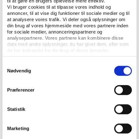
til at gøre en brugers oplevelse mere effektiv.
Vi bruger cookies til at tilpasse vores indhold og
annoncer, til at vise dig funktioner til sociale medier og til
at analysere vores trafik. Vi deler også oplysninger om
din brug af vores hjemmeside med vores partnere inden
for sociale medier, annonceringspartnere og
analysepartnere. Vores partnere kan kombinere disse
data med andre oplysninger, du har givet dem, eller som
de har indsamlet fra din brug af deres tjenester.
Samtykkevalg
KONTAKT OS
Nødvendig
Vester Allé 8B, 3. sal, 8000 Aarhus C
+45 3266 1030
Præferencer
idan@idan.dk
Statistik
Find medarbejder
Læs mere om instituttet
Marketing