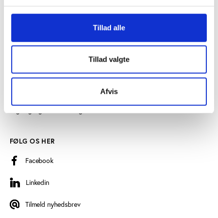
SE OGSÅ
Tillad alle
Videncenter for Folkeoplysning
Play the Game
Tillad valgte
Persondatapolitik
Cookiedeklaration
Afvis
Tilgængelighedserklæring
FØLG OS HER
Facebook
Linkedin
Linkedin
Tilmeld nyhedsbrev
Tilmeld nyhedsbrev