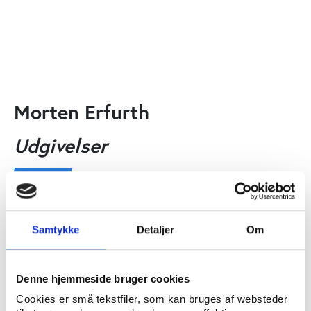
Morten Erfurth
Udgivelser
Andre
UDGIVELSE
Kulturanalyse af dansk elitefodbold
Samtykke
Detaljer
Om
Morten Erfurth
Denne hjemmeside bruger cookies
Artikler
Cookies er små tekstfiler, som kan bruges af websteder