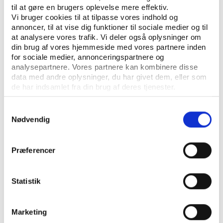
Artikler
til at gøre en brugers oplevelse mere effektiv.
Vi bruger cookies til at tilpasse vores indhold og
annoncer, til at vise dig funktioner til sociale medier og til
at analysere vores trafik. Vi deler også oplysninger om
din brug af vores hjemmeside med vores partnere inden
for sociale medier, annonceringspartnere og
analysepartnere. Vores partnere kan kombinere disse
data med andre oplysninger, du har givet dem, eller som
de har indsamlet fra din brug af deres tjenester.
Samtykkevalg
KONTAKT OS
Nødvendig
Vester Allé 8B, 3. sal, 8000 Aarhus C
Præferencer
+45 3266 1030
idan@idan.dk
Statistik
Find medarbejder
Marketing
Læs mere om instituttet