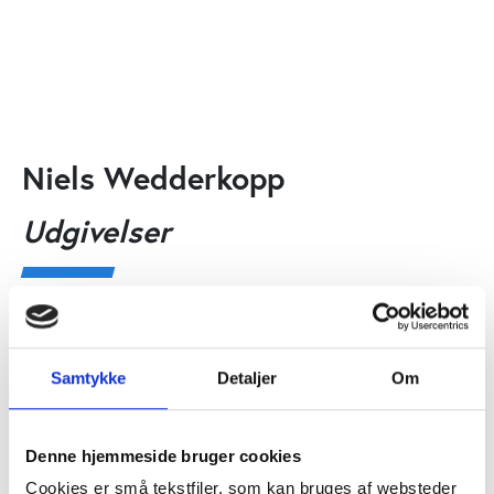
Niels Wedderkopp
Udgivelser
Andre
UDGIVELSE
Atherosclerotic Cardiovascular Risk Factors
in Danish Children and Adolescents
Samtykke
Detaljer
Om
Niels Wedderkopp
Denne hjemmeside bruger cookies
Cookies er små tekstfiler, som kan bruges af websteder