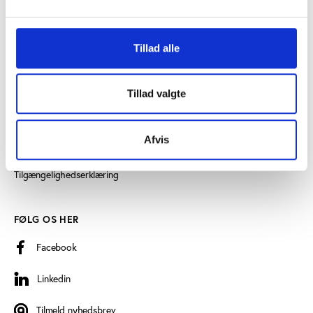
SE OGSÅ
Tillad alle
Videncenter for Folkeoplysning
Play the Game
Tillad valgte
Persondatapolitik
Afvis
Cookiedeklaration
Tilgængelighedserklæring
FØLG OS HER
Facebook
Linkedin
Linkedin
Tilmeld nyhedsbrev