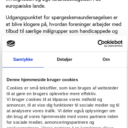
europæiske lande.
Udgangspunktet for spørgeskemaundersøgelsen er
at blive klogere på, hvordan foreninger arbejder med
tilbud til særlige målgrupper som handicappede og
etniske minoriteter, ligesom viden om omfanget af
frivillighed står centralt i undersøgelsen.
”I Danmark bryster vi os af at have en stærk
Samtykke
Detaljer
Om
tradition for frivilligt arbejde – noget som vi
genfinder i lande som Norge og Holland, mens lande
som Polen og Ungarn antageligt ikke har samme
Denne hjemmeside bruger cookies
traditioner. Undersøgelsen vil give os det hidtil mest
Cookies er små tekstfiler, som kan bruges af websteder
detaljerede indblik i frivilligt arbejde i europæiske
til at gøre en brugers oplevelse mere effektiv.
idrætsforeninger,” siger Karsten Elmose-Østerlund,
Vi bruger cookies til at tilpasse vores indhold og
adjunkt på SDU og en af initiativtagerne til
annoncer, til at vise dig funktioner til sociale medier og til
projektet, i en pressemeddelelse fra CISC.
at analysere vores trafik. Vi deler også oplysninger om
din brug af vores hjemmeside med vores partnere inden
for sociale medier, annonceringspartnere og
analysepartnere. Vores partnere kan kombinere disse