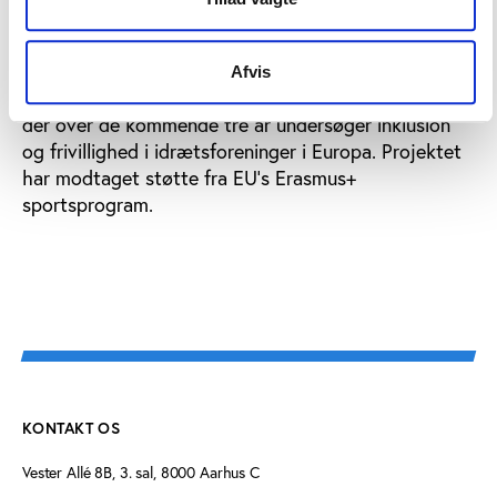
siger DIF-formand Niels Nygaard i CISC’s
pressemeddelelse.
Afvis
Undersøgelsen indgår i et større forskningsprojekt,
der over de kommende tre år undersøger inklusion
og frivillighed i idrætsforeninger i Europa. Projektet
har modtaget støtte fra EU’s Erasmus+
sportsprogram.
KONTAKT OS
Vester Allé 8B, 3. sal, 8000 Aarhus C