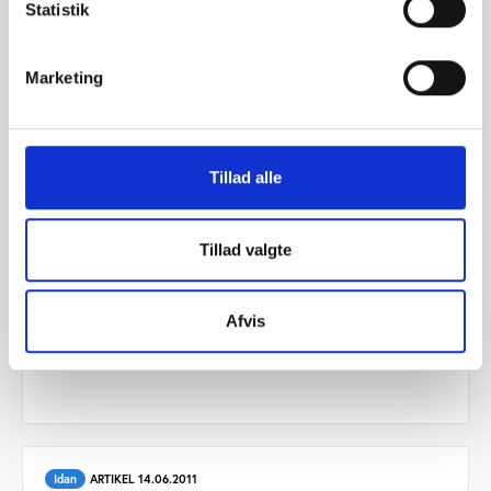
Statistik
Marketing
Tillad alle
Tillad valgte
Idan
ARTIKEL 28.12.2017
Sportsforskere deler ny teknologi – indtil der er
Afvis
medaljer på spil
Idan
ARTIKEL 14.06.2011