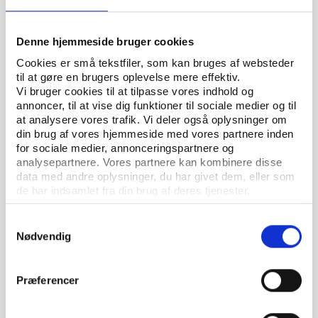
Denne hjemmeside bruger cookies
Cookies er små tekstfiler, som kan bruges af websteder
til at gøre en brugers oplevelse mere effektiv.
Vi bruger cookies til at tilpasse vores indhold og
annoncer, til at vise dig funktioner til sociale medier og til
at analysere vores trafik. Vi deler også oplysninger om
din brug af vores hjemmeside med vores partnere inden
for sociale medier, annonceringspartnere og
analysepartnere. Vores partnere kan kombinere disse
data med andre oplysninger, du har givet dem, eller som
de har indsamlet fra din brug af deres tjenester.
Samtykkevalg
Idan
ARTIKEL 02.04.2020
Nødvendig
Ny bog skal bringe kroppen ind i
historieundervisningen
Præferencer