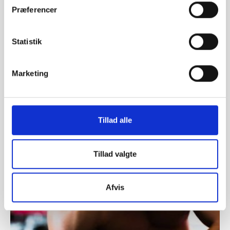
Præferencer
Statistik
Marketing
Tillad alle
Idan
ARTIKEL 17.11.2020
Udøver- og antidopingorganisationer går sammen
om at presse WADA
Tillad valgte
Afvis