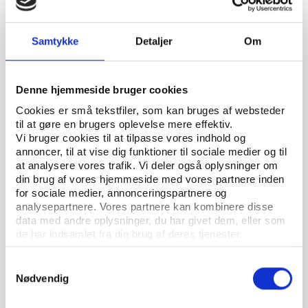
Samtykke
Detaljer
Om
Denne hjemmeside bruger cookies
Cookies er små tekstfiler, som kan bruges af websteder
til at gøre en brugers oplevelse mere effektiv.
Vi bruger cookies til at tilpasse vores indhold og
annoncer, til at vise dig funktioner til sociale medier og til
at analysere vores trafik. Vi deler også oplysninger om
din brug af vores hjemmeside med vores partnere inden
for sociale medier, annonceringspartnere og
Idan
ARTIKEL 18.12.2020
analysepartnere. Vores partnere kan kombinere disse
Skuffelse i Danmark efter mild straf til Rusland i
data med andre oplysninger, du har givet dem, eller som
dopingskandale
de har indsamlet fra din brug af deres tjenester.
Samtykkevalg
Nødvendig