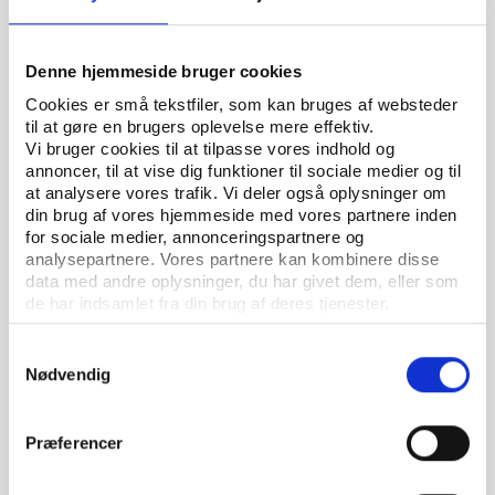
Denne hjemmeside bruger cookies
Cookies er små tekstfiler, som kan bruges af websteder
til at gøre en brugers oplevelse mere effektiv.
Vi bruger cookies til at tilpasse vores indhold og
annoncer, til at vise dig funktioner til sociale medier og til
Idan
Vifo
ARTIKEL 25.05.2023
at analysere vores trafik. Vi deler også oplysninger om
Junioranalytikere søges til analyser af idræt og
din brug af vores hjemmeside med vores partnere inden
folkeoplysning
for sociale medier, annonceringspartnere og
analysepartnere. Vores partnere kan kombinere disse
data med andre oplysninger, du har givet dem, eller som
de har indsamlet fra din brug af deres tjenester.
Samtykkevalg
Nødvendig
Præferencer