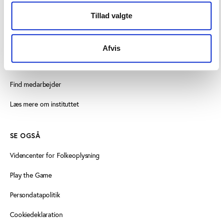
KONTAKT OS
Tillad valgte
Vester Allé 8B, 3. sal, 8000 Aarhus C
+45 3266 1030
Afvis
idan@idan.dk
Find medarbejder
Læs mere om instituttet
SE OGSÅ
Videncenter for Folkeoplysning
Play the Game
Persondatapolitik
Cookiedeklaration