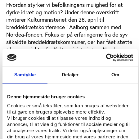
Hvordan styrker vi befolkningens mulighed for at
dyrke idræt og motion? Under denne overskrift
inviterer Kulturministeriet den 28. april til
breddeidrætskonference i Aalborg sammen med
Nordea-fonden. Fokus er på erfaringerne fra de syv
såkaldte breddeidrætskommuner, der har fået støtte
til nye projekter fra Kulturministeriet og Nordea-
fonden På konferencen præsenterer de syv
kommuner nogle af de mange projekter, og der bliver
mulighed for at ’speeddate’ de enkelte kommuner og
Samtykke
Detaljer
Om
blive klogere på de konkrete initiativer. De syv
breddeidrætskommuner – Aalborg, Faaborg-Midtfyn,
Gentofte, Køge, Slagelse, Varde og Viborg
Denne hjemmeside bruger cookies
Kommuner – har siden 2009 iværksat projekter og
Cookies er små tekstfiler, som kan bruges af websteder
initiativer inden for følgende fire områder:
til at gøre en brugers oplevelse mere effektiv.
Vi bruger cookies til at tilpasse vores indhold og
Idræt for børn og unge
annoncer, til at vise dig funktioner til sociale medier og til
at analysere vores trafik. Vi deler også oplysninger om
Idræt for socialt udsatte og idrætssvage
din brug af vores hjemmeside med vores partnere inden