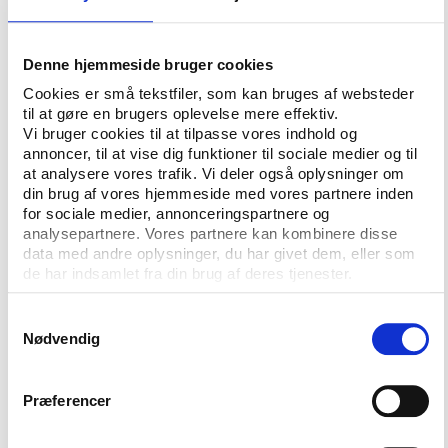
Samtidig var det i praksis meget svært for de
involverede foreninger og organisationer at sprænge
den herskende sportslogik og udvikle alternative
Denne hjemmeside bruger cookies
aktiviteter eller organisationsformer. I realiteten blev
Cookies er små tekstfiler, som kan bruges af websteder
Handslaget derfor mere en hjælp til at udbygge og
til at gøre en brugers oplevelse mere effektiv.
udvikle de eksisterende tilbud og aktiviteter end en
Vi bruger cookies til at tilpasse vores indhold og
katalysator for idrætslig eller organisatorisk
annoncer, til at vise dig funktioner til sociale medier og til
fornyelse. Det blev endda blåstemplet undervejs, da
at analysere vores trafik. Vi deler også oplysninger om
Riksidrottsförbundet omformulerede formålet med
din brug af vores hjemmeside med vores partnere inden
for sociale medier, annonceringspartnere og
projektet, så det fra at skulle inkludere helt nye
analysepartnere. Vores partnere kan kombinere disse
grupper i idrætten nu blot skulle fastholde de
data med andre oplysninger, du har givet dem, eller som
allerede aktive længst muligt. Denne målsætning er i
de har indsamlet fra din brug af deres tjenester.
øvrigt konfirmeret i efterfølgeren til Handslaget –
det endnu dyrere statsligt finansierede projekt
Samtykkevalg
’Idrottslyftet’ (idrætsløftet).
Nødvendig
Træge organisationer
Præferencer
Kritikken af Handslaget og efterfølgeren