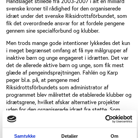
Handslaget stillede fra 2003-2007 i alt én milliard
svenske kroner til rådighed for den organiserede
idræt under det svenske Riksidrottsförbundet, som
fik det overordnede ansvar for at fordele pengene
gennem sine specialforbund og klubber.
Men trods mange gode intentioner lykkedes det kun
i meget begrænset omfang at få nye målgrupper af
inaktive børn og unge engageret i idrætten. Det var
det de allerede aktive børn og unge, som fik mest
glæde af pengeindsprøjtningen. Fahlén og Karp
peger bl.a. på, at pengene med
Riksidrottsförbundets som administrator af
programmet blev målrettet de etablerede klubber og
idrætsgrene, hvilket afskar alternative projekter
uden for den organiserede idræt fra støtte. Som
eksempel nævner forfatterne et projekt i et socialt
udsat boligområde, som blev nægtet støtte, fordi
der ikke i forvejen var en etableret klub i området.
Samtykke
Detaljer
Om