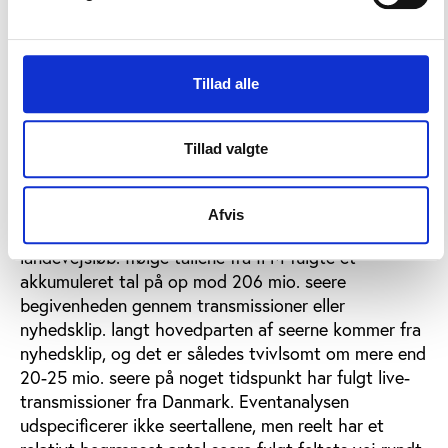
På ét punkt synes forhåndsudmeldingerne at have
været vel optimistiske: Der var langt fra så mange
internationale tv-seere, der fulgte rytterne i de
Tillad alle
feststemte københavnske og nordsjællandske gader,
som meldt ud på forhånd.
Tillad valgte
På tv-siden er seertallene ifølge rapportens
opgørelser fra det tyske mediebureau IFM knapt så
imponerende som de forventninger om op mod 400
Afvis
mio. live-seere, som florerede under VM i
landevejsløb. Ifølge tallene fra IFM fulgte et
akkumuleret tal på op mod 206 mio. seere
begivenheden gennem transmissioner eller
nyhedsklip. langt hovedparten af seerne kommer fra
nyhedsklip, og det er således tvivlsomt om mere end
20-25 mio. seere på noget tidspunkt har fulgt live-
transmissioner fra Danmark. Eventanalysen
udspecificerer ikke seertallene, men reelt har et