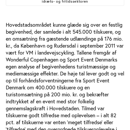
idræts- og fritidssektoren
Hovedstadsområdet kunne glæde sig over en festlig
begivenhed, der samlede i alt 545.000 tilskuere, og
en omsætning fra gæstende udlændinge på 176 mio.
kr., da København og Rudersdal i september 2011 var
vært for VM i landevejscykling. Tallene fremgår af
Wonderful Copenhagen og Sport Event Denmarks
egen analyse af begivenhedens turistmæssige og
mediemæssige effekter. De høje tal lever godt og vel
op til forhåndsforventningerne fra Sport Event
Denmark om 400.000 tilskuere og en
turistomsætning på 200 mio. kr. og bekræfter
indtrykket af en event med stor folkelig
gennemslagskraft i Hovedstaden. Tilmed var
tilskuerne godt tilfredse med oplevelsen – i alt 82
pct. af tilskuerne var enten ’meget tilfredse’ eller
’tilfredse’ med den overordnede tilskueroplevelse i