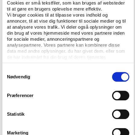
Cookies er små tekstfiler, som kan bruges af websteder
Evalueringen tager ikke stilling til, om dette er en
til at gøre en brugers oplevelse mere effektiv.
god forrentning, men til sammenligning udgav Sport
Vi bruger cookies til at tilpasse vores indhold og
Event Denmark i 2006 rapporten ’Internationale
annoncer, til at vise dig funktioner til sociale medier og til
at analysere vores trafik. Vi deler også oplysninger om
sports events i Danmark i 2005 – hvad er de værd?’
din brug af vores hjemmeside med vores partnere inden
Denne rapport viste, at 18 store og små events med
for sociale medier, annonceringspartnere og
en samlet udenlandsk turismeomsætning på 68 mio.
analysepartnere. Vores partnere kan kombinere disse
kr. havde skabt en forretning på 14,4 gange (ROI-1)
data med andre oplysninger, du har givet dem, eller som
de samlede offentlige tilskud til begivenhederne.
de har indsamlet fra din brug af deres tjenester.
Rapporten spurgte, hvad en god forrentning af
Samtykkevalg
offentlige tilskud til store idræts events var, og lod
Nødvendig
en australsk eventmand give svaret: ”Det skal
bemærkes, at ifølge David Williams, tidligere
Director-General of the Department of Tourism,
Præferencer
Racing and Fair Trading i Brisbane, vil man i
Australien ikke involvere sig i begivenheder, der har
Statistik
en ROI-1 på under 8.”
Marketing
Færre tv-seere end håbet