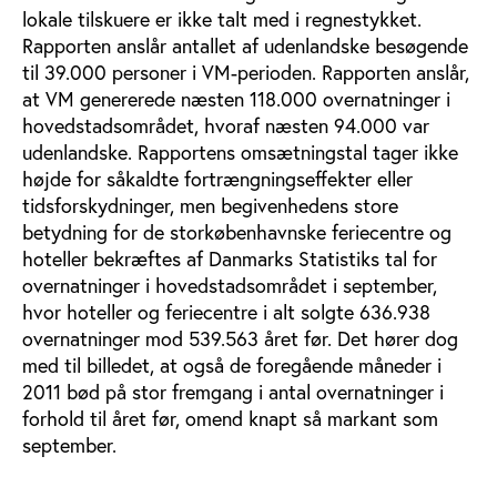
lokale tilskuere er ikke talt med i regnestykket.
Rapporten anslår antallet af udenlandske besøgende
til 39.000 personer i VM-perioden. Rapporten anslår,
at VM genererede næsten 118.000 overnatninger i
hovedstadsområdet, hvoraf næsten 94.000 var
udenlandske. Rapportens omsætningstal tager ikke
højde for såkaldte fortrængningseffekter eller
tidsforskydninger, men begivenhedens store
betydning for de storkøbenhavnske feriecentre og
hoteller bekræftes af Danmarks Statistiks tal for
overnatninger i hovedstadsområdet i september,
hvor hoteller og feriecentre i alt solgte 636.938
overnatninger mod 539.563 året før. Det hører dog
med til billedet, at også de foregående måneder i
2011 bød på stor fremgang i antal overnatninger i
forhold til året før, omend knapt så markant som
september.