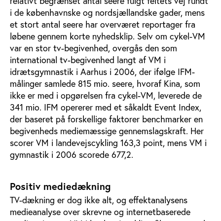
relativt begrænset antal seere fulgt feltets vej rundt
i de københavnske og nordsjællandske gader, mens
et stort antal seere har overværet reportager fra
løbene gennem korte nyhedsklip. Selv om cykel-VM
var en stor tv-begivenhed, overgås den som
international tv-begivenhed langt af VM i
idrætsgymnastik i Aarhus i 2006, der ifølge IFM-
målinger samlede 815 mio. seere, hvoraf Kina, som
ikke er med i opgørelsen fra cykel-VM, leverede de
341 mio. IFM opererer med et såkaldt Event Index,
der baseret på forskellige faktorer benchmarker en
begivenheds mediemæssige gennemslagskraft. Her
scorer VM i landevejscykling 163,3 point, mens VM i
gymnastik i 2006 scorede 677,2.
Positiv mediedækning
TV-dækning er dog ikke alt, og effektanalysens
medieanalyse over skrevne og internetbaserede