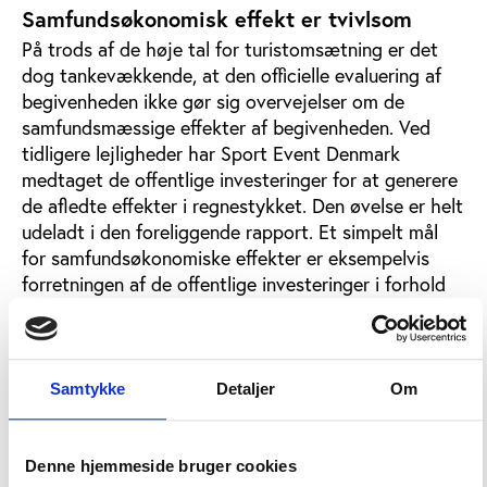
Samfundsøkonomisk effekt er tvivlsom
På trods af de høje tal for turistomsætning er det
dog tankevækkende, at den officielle evaluering af
begivenheden ikke gør sig overvejelser om de
samfundsmæssige effekter af begivenheden. Ved
tidligere lejligheder har Sport Event Denmark
medtaget de offentlige investeringer for at generere
de afledte effekter i regnestykket. Den øvelse er helt
udeladt i den foreliggende rapport. Et simpelt mål
for samfundsøkonomiske effekter er eksempelvis
forretningen af de offentlige investeringer i forhold
til udenlandsk turistomsætning. For cykel-VM’s
vedkommende har de offentlige investeringer fra
forskellige kasser været på omkring 40 mio. kr.,
hvilke så har genereret 176 mio. kr. i udenlandsk
Samtykke
Detaljer
Om
turismeomsætning. Det offentlige tilskud er altså
godt og vel forrentet fire gange i forhold til
udenlandsk turismeomsætning.
Denne hjemmeside bruger cookies