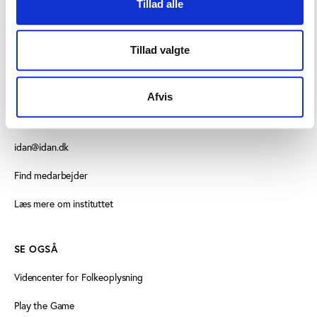
Tillad alle
Tillad valgte
KONTAKT OS
Vester Allé 8B, 3. sal, 8000 Aarhus C
Afvis
+45 3266 1030
idan@idan.dk
Find medarbejder
Læs mere om instituttet
SE OGSÅ
Videncenter for Folkeoplysning
Play the Game