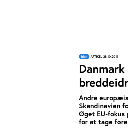
Idan
ARTIKEL 28.10.2011
Danmark 
breddeid
Andre europæis
Skandinavien fo
Øget EU-fokus 
for at tage føre