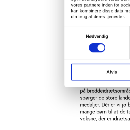
præsentation på konf
vores partnere inden for soc
kan kombinere disse data med
din brug af deres tjenester.
Danmarks bedste 
Også Mogens Kirkeby, 
Samtykkevalg
International Sport & 
Nødvendig
breddeidrætsområdet 
”Udgangspunktet, vi ha
gælder både i forhold 
kvalitativt,” siger Mo
Afvis
Danmark skal profilere
Broberg:”Vi synes, det 
på breddeidrætsområde
spørger de store lande
medaljer. Dér er vi jo
mange børn til at delta
voksne, der er idrætsak