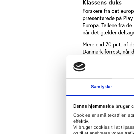
Klassens duks
Forskere fra det euro
præsenterede på Play 
Europa. Tallene fra d
når det gælder deltag
Mere end 70 pct. af d
Danmark forrest, når 
land, hvor mere end 4
Unikt for Danmark er 
medvirkende lande er 
skandinaviske lande f
forhold til lande i S
Samtykke
netværket, professor 
Universiteit Leuven i 
Denne hjemmeside bruger c
inspiration for andre 
de her Middelhavslande
Cookies er små tekstfiler, s
effektiv.
nu, så det er svært fo
Vi bruger cookies til at tilpas
har større succes med 
og til at analysere vores tra