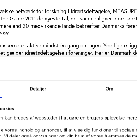
pæiske netværk for forskning i idrætsdeltagelse, MEASURE
the Game 2011 de nyeste tal, der sammenligner idrætsdelt
e mere end 20 medvirkende lande bekræfter Danmarks fører
else:
anskerne er aktive mindst én gang om ugen. Yderligere ligg
det gælder idrætsdeltagelse i foreninger. Her er Danmark d
0 pct. af den voksne befolkning er medlem af en idrætsfor
samtidig, at kvinderne er mere idrætsaktive end mændene.
det stadig mændene, der topper. I det hele taget ligger de
oran resten af Europa på breddeidrætsområdet, i særdeles
yd- og Østeuropa. Derfor peger en af personerne bag MEAS
Detaljer
Om
på området for idrætspolitik, Jeroen Scheerder fra Katholi
Belgien, på, at den skandinaviske tilgang til breddeidræt b
ookies
lande: ”Hvorfor ikke forsøge at implementere en skandinavi
 og i Østeuropa? Østeuropa har f.eks. ingen ’sport for all’
om kan bruges af websteder til at gøre en brugers oplevelse mer
r dem. Måske de skulle se, hvad der sker i resten af Europ
se vores indhold og annoncer, til at vise dig funktioner til sociale
at styrke breddeidrætten,” sagde Jeroen Scheerder til Ida
fik. Vi deler også oplysninger om din brug af vores hjemmeside m