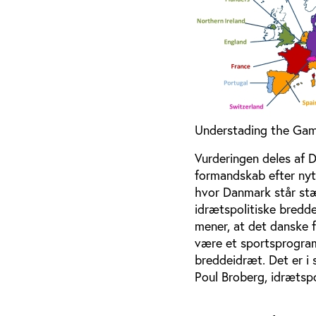
Understading the Game
Vurderingen deles af 
formandskab efter nytå
hvor Danmark står stær
idrætspolitiske bred
mener, at det danske f
være et sportsprogram
breddeidræt. Det er i 
Poul Broberg, idrætspol