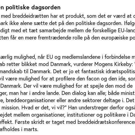
n politiske dagsorden
ed breddeidrætten har et produkt, som det er værd at ov
ark ikke alene sætte det på den politiske dagsorden. Ifølg
digt med et tæt samarbejde mellem de forskellige EU-land
tten får en mere fremtrædende rolle på den europæiske pol
særlig mulighed, når EU og medlemslandene i forbindelse 
 retter blikket mod Danmark, vurderer Mogens Kirkeby:
andskab til Danmark. Det er jo et fantastisk idrætspoliti
 vil være mulighed for at profilere den facon og den ide, so
Danmark. Der vil være mulighed for at spejle den mod de
ger, man har i andre lande. Den dialog kan alle; både minist
, breddeorganisationer eller andre sektorer deltage i. Det 
 mission. Hvad er det, vi vil?” Han understreger derfor ogs
jdet mellem organisationer, institutioner og politikere i 
 effekt. Første skridt er taget med breddeidrætskonference
afholdes i marts.