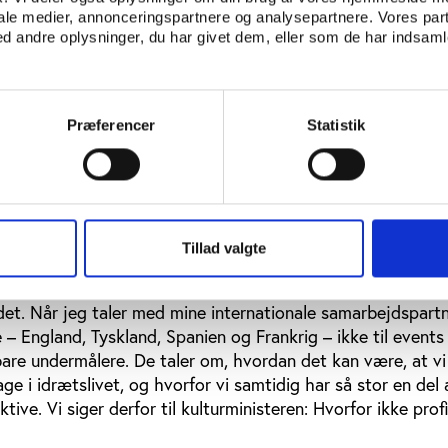
erencen.
iale medier, annonceringspartnere og analysepartnere. Vores par
 andre oplysninger, du har givet dem, eller som de har indsamle
salgsvare
der er præsident for den internationale breddeidrætsorga
Culture Association (ISCA), oplever, at Danmark på
Præferencer
Statistik
kan noget, som andre lande kan bruge.
r i Danmark, er vældig attraktivt for alle de medlemmer, v
til mængden af aktive og niveauet for frivillighed, kvantita
gens Kirkeby. Derfor er det også vigtigt at overveje, hvord
Tillad valgte
 sig på den internationale politiske idrætsscene, mener Po
er tåbeligt, hvis man som kulturminister ikke søger at profi
t. Når jeg taler med mine internationale samarbejdspartn
 – England, Tyskland, Spanien og Frankrig – ikke til events
 bare undermålere. De taler om, hvordan det kan være, at vi
ge i idrætslivet, og hvorfor vi samtidig har så stor en del 
tive. Vi siger derfor til kulturministeren: Hvorfor ikke prof