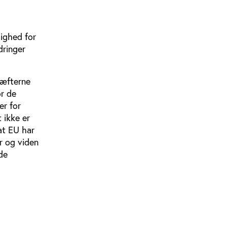
ighed for
dringer
ræfterne
or de
er for
 ikke er
at EU har
r og viden
de