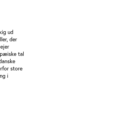
kig ud
ler, der
ejer
opæiske tal
 danske
rfor store
ng i