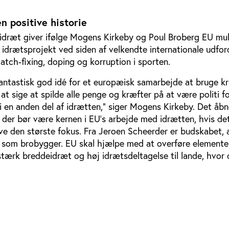
n positive historie
idræt giver ifølge Mogens Kirkeby og Poul Broberg EU mul
t idrætsprojekt ved siden af velkendte internationale udfor
ch-fixing, doping og korruption i sporten.
fantastisk god idé for et europæisk samarbejde at bruge k
 at sige at spilde alle penge og kræfter på at være politi f
i en anden del af idrætten,” siger Mogens Kirkeby. Det åbn
der bør være kernen i EU’s arbejde med idrætten, hvis det
ave den største fokus. Fra Jeroen Scheerder er budskabet, 
lle som brobygger. EU skal hjælpe med at overføre elemente
stærk breddeidræt og høj idrætsdeltagelse til lande, hvor 