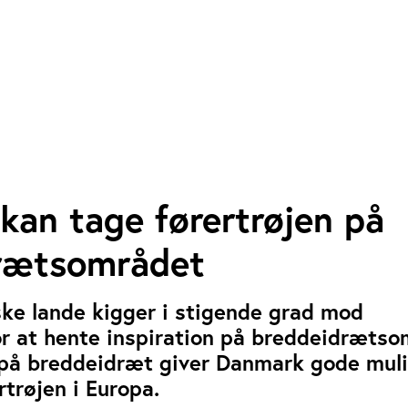
kan tage førertrøjen på
rætsområdet
ke lande kigger i stigende grad mod
r at hente inspiration på breddeidrætso
på breddeidræt giver Danmark gode mul
rtrøjen i Europa.