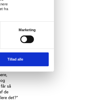
tnere
t fra
nisation,
Marketing
i har. Det
tivt og
an
Tillad alle
ul
lere sig
ere,
 og
 får så
af de
ilere det?”