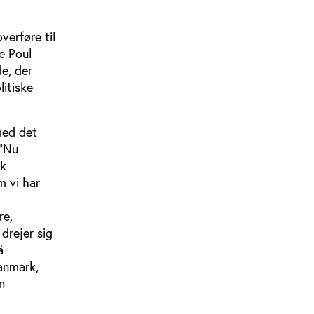
erføre til
e Poul
e, der
itiske
med det
 ”Nu
sk
m vi har
re,
drejer sig
å
Danmark,
n