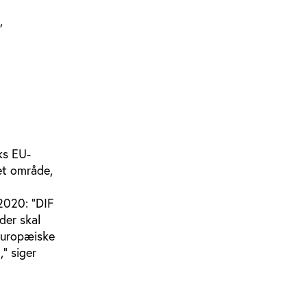
,
ks EU-
 et område,
2020: ”DIF
der skal
europæiske
,” siger