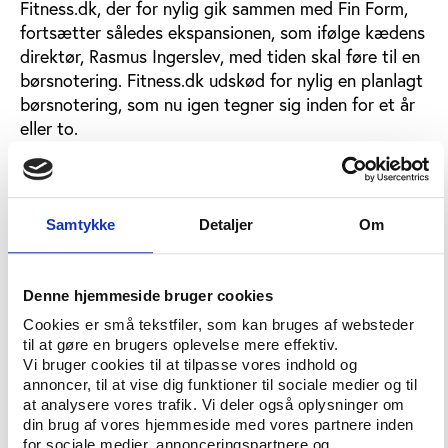
Fitness.dk, der for nylig gik sammen med Fin Form,
fortsætter således ekspansionen, som ifølge kædens
direktør, Rasmus Ingerslev, med tiden skal føre til en
børsnotering. Fitness.dk udskød for nylig en planlagt
børsnotering, som nu igen tegner sig inden for et år
eller to.
Danmark har op mod 500 kommercielle fitness-
centre, og sektoren er for tiden i stor udvikling. Men
sektoren er fortsat kendetegnet ved mange små
Samtykke
Detaljer
Om
aktører. Den nye fusion skaber for første gang en
kæmpe, der kan tilbyde medlemmerne en meget
bred vifte af aktiviteter og et stadigt mere
Denne hjemmeside bruger cookies
landsdækkende net af afdelinger.
Cookies er små tekstfiler, som kan bruges af websteder
til at gøre en brugers oplevelse mere effektiv.
Hard Work er på vej med Danmarks største fitness-
Vi bruger cookies til at tilpasse vores indhold og
center i Valby på 5500 kvm. I dag har Hard Work
annoncer, til at vise dig funktioner til sociale medier og til
seks centre i Københavns-området, yderligere fire på
at analysere vores trafik. Vi deler også oplysninger om
Sjælland samt et i Aabenraa. Fitness.dk har netop
din brug af vores hjemmeside med vores partnere inden
for sociale medier, annonceringspartnere og