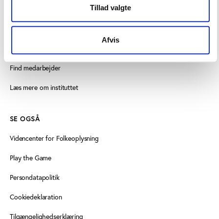
Tillad valgte
Vester Allé 8B, 3. sal, 8000 Aarhus C
+45 3266 1030
Afvis
idan@idan.dk
Find medarbejder
Læs mere om instituttet
SE OGSÅ
Videncenter for Folkeoplysning
Play the Game
Persondatapolitik
Cookiedeklaration
Tilgængelighedserklæring