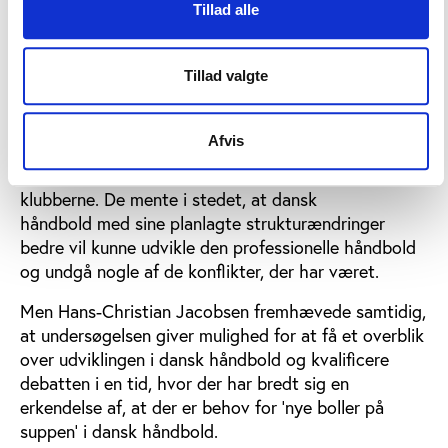
Tillad alle
Rapporten blev præsenteret på et pressemøde, hvor
også Dansk Håndbold Forbunds direktør, Hans-
Christian Jacobsen, og Arne Josefsen, direktør
Tillad valgte
i Divisionsforeningen Håndbold, havde mulighed for
at kommentere resultaterne og anbefalingerne.
Afvis
Begge afviste, at der er brug for en form for
uafhængig 'politimyndighed', som kan kontrollere
klubberne. De mente i stedet, at dansk
håndbold med sine planlagte strukturændringer
bedre vil kunne udvikle den professionelle håndbold
og undgå nogle af de konflikter, der har været.
Men Hans-Christian Jacobsen fremhævede samtidig,
at undersøgelsen giver mulighed for at få et overblik
over udviklingen i dansk håndbold og kvalificere
debatten i en tid, hvor der har bredt sig en
erkendelse af, at der er behov for 'nye boller på
suppen' i dansk håndbold.