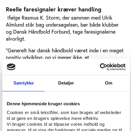
Reelle faresignaler kræver handling
Ifølge Rasmus K. Storm, der sammen med Ulrik
Almlund står bag undersøgelsen, bør både klubber
og Dansk Håndbold Forbund, tage faresignalerne
alvorligt.
”Generelt har dansk håndbold været inde i en meget
positiv udvikling, og vi mener ikke, at
håndboldøkonomien kan betegnes som en boble, der
er tæt på at briste. Men sportens udfordringer er
reelle, og håndboldens parter bør derfor allerede nu
Samtykke
Detaljer
Om
diskutere, hvordan man kan sikre sig bedre til
fremtiden.”
Idrættens Analyseinstitut opstiller i rapporten fire
Denne hjemmeside bruger cookies
konkrete anbefalinger:
Cookies er små tekstfiler, som kan bruges af websteder
til at gøre en brugers oplevelse mere effektiv.
Håndboldens parter bør målrettet arbejde på
Vi bruger cookies til at tilpasse vores indhold og
annoncer, til at vise dig funktioner til sociale medier og til
at udvikle et bredere indtægtsgrundlag og en