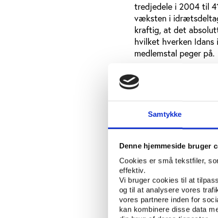
tredjedele i 2004 til 4
væksten i idrætsdelta
kraftig, at det absolu
hvilket hverken Idans 
medlemstal peger på.
Sociale faktorer er
Mindre overraskende er
indkomst kan sætte neg
Samtykke
Til gengæld konkluder
befolkningen som helhe
Denne hjemmeside bruger c
F.eks. er lidt flere m
Cookies er små tekstfiler, s
nydanskere er aktive 
effektiv.
som undersøgelsen har 
Vi bruger cookies til at tilpas
Pakistan) står fitness
og til at analysere vores tra
procent af de voksne 
vores partnere inden for soc
befolkning. Endelig k
kan kombinere disse data med