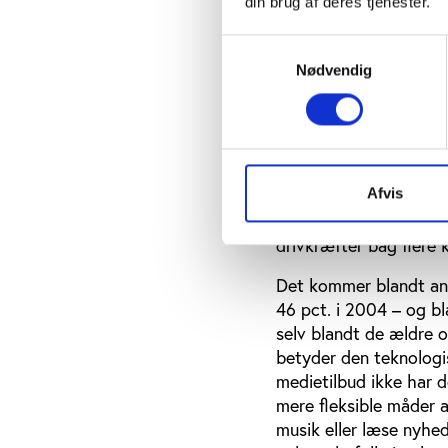
din brug af deres tjenester.
børn og forældres kult
hvor der er klart fler
Samtykkevalg
fitness og vandreture,
Nødvendig
undersøgelsen ikke no
og idrætsgrene og der
Nye teknologier f
Afvis
Generelt peger rapport
og platforme har ændr
drivkræfter bag flere
Det kommer blandt ande
46 pct. i 2004 – og b
selv blandt de ældre o
betyder den teknologis
medietilbud ikke har 
mere fleksible måder a
musik eller læse nyhe