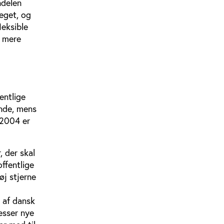
ndelen
eget, og
leksible
g mere
entlige
ende, mens
 2004 er
 der skal
ffentlige
øj stjerne
 af dansk
esser nye