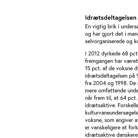
Idrætsdeltagelsen
En vigtig brik i under
og har gjort det i man
selvorganiserede og k
I 2012 dyrkede 68 pct
fremgangen har været 
15 pct. af de voksne d
idrætsdeltagelsen på 9
fra 2004 og 1998. De n
mere omfattende under
når frem til, at 64 pc
idrætsaktive. Forskell
kulturvaneundersøgels
voksne, som angiver at
er vanskeligere at for
idrætsaktive danskere,