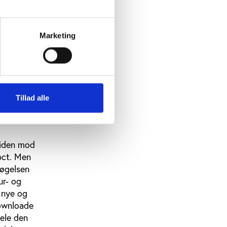
sområdet,
m løb,
æld finder
Marketing
lle sports-
Tillad alle
e medier
tlige
itiden mod
pct. Men
søgelsen
ur- og
 nye og
downloade
ele den