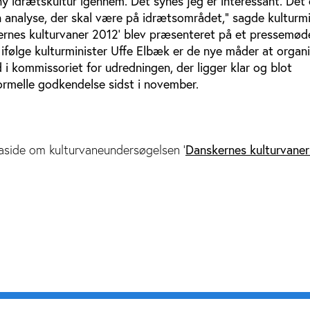
 idrætskultur igennem. Det synes jeg er interessant. Det 
 analyse, der skal være på idrætsområdet,” sagde kulturmi
ernes kulturvaner 2012’ blev præsenteret på et pressemøde
 ifølge kulturminister Uffe Elbæk er de nye måder at organ
 i kommissoriet for udredningen, der ligger klar og blot
ormelle godkendelse sidst i november.
Danskernes kulturvane
maside om kulturvaneundersøgelsen '