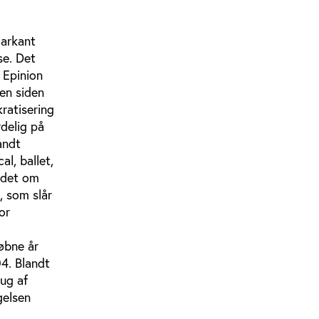
markant
se. Det
 Epinion
en siden
ratisering
ydelig på
andt
l, ballet,
e det om
, som slår
or
øbne år
04. Blandt
rug af
gelsen