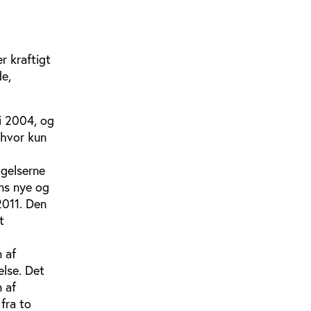
r kraftigt
de,
i 2004, og
 hvor kun
øgelserne
ans nye og
2011. Den
t
 af
else. Det
n af
fra to