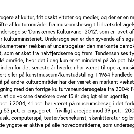
ugere af kultur, fritidsaktiviteter og medier, og der er en 
ifte af kulturområder fra museumsbesøg til idrætsdeltagel
dersøgelse ’Danskernes Kulturvaner 2012’, som er lavet af
r Kulturministeriet. Undersøgelsen er den syvende af slags
okumenterer rækken af undersøgelser den markante demok
vet, som er sket fra halvfjerdserne og frem. Tendensen ses t
lle’ område, hvor det i dag kun er et mindetal på 36 pct. bl
nden for det seneste år hverken har været til opera, musica
cert eller på kunstmuseum/kunstudstilling. I 1964 handled
gså på andre kulturområder har der været en markant vækst
gning med den forrige kulturvaneundersøgelse fra 2004: F
 af de voksne danskere over 15 år dagligt eller ugentlig
 pct. i 2004, 41 pct. har været på museumsbesøg i det forl
 53 pct. er engageret i frivilligt arbejde mod 39 pct. i 20
sik, computerspil, teater/scenekunst, skønlitteratur og b
 de yngste er aktive på alle hovedområderne, som undersø