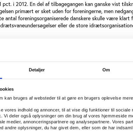
1 pct. i 2012. En del af tilbagegangen kan ganske vist tilskr
gelsen primært er sket uden for foreningerne, men nedgan
tte antal foreningsorganiserede danskere skulle være klart 
idrætsvaneundersøgelser eller de store idrætsorganisation
 vigtige
 det, at sociale faktorer som bl.a. ledighed, lav uddannels
ative spor i kultur- og fritidsvanerne.
Detaljer
Om
er undersøgelsen, at nydanskere er lige så idrætsaktive s
d, men også at der er store forskelle, hvis man dykker ned
ookies
ænd end kvinder idrætsaktive i denne gruppe, ligesom færre
om kan bruges af websteder til at gøre en brugers oplevelse mer
sammenlignet med den øvrige befolkning. Blandt de etniske
sat særligt fokus på (fra Tyrkiet, eks-Jugoslavien, Libanon
se vores indhold og annoncer, til at vise dig funktioner til sociale
 og især fodbold langt stærkere end i befolkningen som he
fik. Vi deler også oplysninger om din brug af vores hjemmeside m
med etnisk baggrund spiller fodbold mod 6 pct. i den sam
iale medier, annonceringspartnere og analysepartnere. Vores par
onstaterer undersøgelsen, at der er en stærk sammenhæng
 andre oplysninger, du har givet dem, eller som de har indsamle