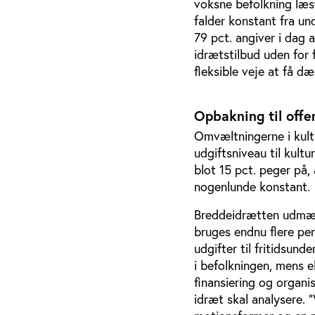
voksne befolkning læst
falder konstant fra u
79 pct. angiver i dag 
idrætstilbud uden for 
fleksible veje at få dæ
Opbakning til offe
Omvæltningerne i kultu
udgiftsniveau til kult
blot 15 pct. peger på,
nogenlunde konstant.
Breddeidrætten udmærk
bruges endnu flere pen
udgifter til fritidsun
i befolkningen, mens e
finansiering og organ
idræt skal analysere. 