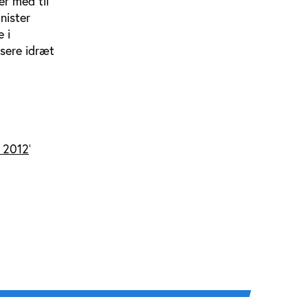
er med til
nister
 i
isere idræt
r 2012
'