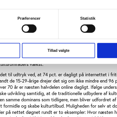
ur- og fritidsvaner. Det sidste slår også igennem på idræt
e børn (20 procentpoint), som dyrker motionsaktiviteter so
 hvis deres forældre dyrker samme type aktivitet. Til geng
Præferencer
Statistik
gen klar sammenhæng mellem børns deltagelse i traditione
es forældres idrætsaktivitet.
orandrer kultur- og medielandskabet
Tillad valgte
en på, at den teknologiske udvikling anført af nye digital
et befolkningens kulturvaner radikalt og er en af de væsen
 kulturområders vækst.
t til udtryk ved, at 74 pct. er dagligt på internettet i fr
landt de 15-29-årige drejer det sig om ikke mindre end 96 
ver 70 år er næsten halvdelen online dagligt. Ifølge under
ke udvikling samtidig, at de traditionelle udbydere af kult
den samme dominans som tidligere, men bliver udfordret af
t formidle og skabe kulturtilbud. Muligheden for selv at 
der på nettet døgnet rundt er to eksempler: Hvor næsten h