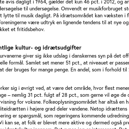
e avis dagligt i 1964, gælder det kun 46 pct. i 2012, og a
ndersøgelse til undersøgelse. Omvendt er musikforbruget st
at lytte til musik dagligt. På idrætsområdet kan væksten i f
foreningerne være udtryk en lignende tendens til at nye o
kket et fritidsbehov.
ntlige kultur- og idrætsudgifter
rvanerne giver sig ikke udslag i danskernes syn på det off
urelle formål. Samlet set mener 51 pct., at niveauet er pass
 at der bruges for mange penge. En andel, som i forhold til
er sig i øvrigt ved, at være det område, hvor flest mener,
ge – nemlig 31 pct. fulgt af 28 pct., som gerne vil øge de o
dervisning for voksne. Folkeoplysningsområdet har altså en h
liteidrætten i højere grad deler vandene. Netop idrættens
isering er spørgsmål, som regeringens kommende udredning
”Vi kan se, at folk er blevet mere aktive og dermed også pr