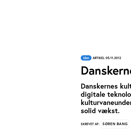
Idan
ARTIKEL 05.11.2012
Danskerne
Danskernes kult
digitale teknolo
kulturvaneunde
solid vækst.
SØREN BANG
SKREVET AF: