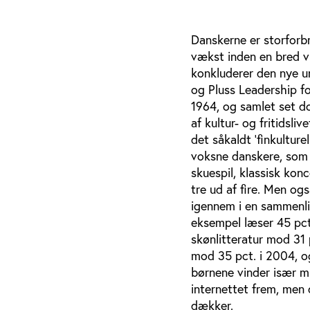
Danskerne er storforbr
vækst inden en bred v
konkluderer den nye un
og Pluss Leadership fo
1964, og samlet set d
af kultur- og fritidsli
det såkaldt ’finkulture
voksne danskere, som i
skuespil, klassisk kon
tre ud af fire. Men o
igennem i en sammenli
eksempel læser 45 pct.
skønlitteratur mod 31
mod 35 pct. i 2004, og
børnene vinder især mu
internettet frem, men
dækker.