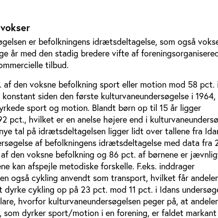
 vokser
søgelsen er befolkningens idrætsdeltagelse, som også vokse
ge år med den stadig bredere vifte af foreningsorganisere
ommercielle tilbud.
. af den voksne befolkning sport eller motion mod 58 pct. 
konstant siden den første kulturvaneundersøgelse i 1964,
yrkede sport og motion. Blandt børn op til 15 år ligger
2 pct., hvilket er en anelse højere end i kulturvaneunders
ye tal på idrætsdeltagelsen ligger lidt over tallene fra Id
søgelse af befolkningens idrætsdeltagelse med data fra 
t. af den voksne befolkning og 86 pct. af børnene er jævnlig
ene kan afspejle metodiske forskelle. F.eks. inddrager
en også cykling anvendt som transport, hvilket får andelen
 dyrke cykling op på 23 pct. mod 11 pct. i Idans undersøg
klare, hvorfor kulturvaneundersøgelsen peger på, at andele
 som dyrker sport/motion i en forening, er faldet markant 