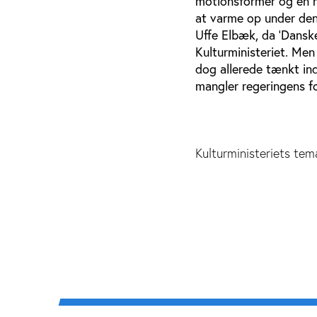
motionsformer og en ny
at varme op under den
Uffe Elbæk, da ’Dansk
Kulturministeriet. Men
dog allerede tænkt ind
mangler regeringens f
Kulturministeriets te