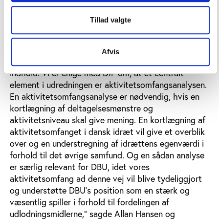
den enkelte udbydere af kampe får ret til en afgift
fra spilleselskaber for at stille kampe til rådighed:
Tillad valgte
”Vi er og har længe været i en god og konstruktiv
dialog med DIF, og vi vil gennem DIF arbejde for at
Afvis
få indflydelse på udredningens udformning og
indhold. Vi er enige med DIF om, at et centralt
element i udredningen er aktivitetsomfangsanalysen.
En aktivitetsomfangsanalyse er nødvendig, hvis en
kortlægning af deltagelsesmønstre og
aktivitetsniveau skal give mening. En kortlægning af
aktivitetsomfanget i dansk idræt vil give et overblik
over og en understregning af idrættens egenværdi i
forhold til det øvrige samfund. Og en sådan analyse
er særlig relevant for DBU, idet vores
aktivitetsomfang ad denne vej vil blive tydeliggjort
og understøtte DBU’s position som en stærk og
væsentlig spiller i forhold til fordelingen af
udlodningsmidlerne," sagde Allan Hansen og