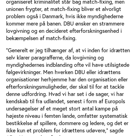
organiseret kriminalitet står bag match-fixing, men
unionen frygter, at match-fixing bliver et alvorligt
problem også i Danmark, hvis ikke myndighederne
kommer mere på banen. DBU ønsker en strammere
lovgivning og en decideret efterforskningsenhed i
bekæmpelsen af match-fixing.
”Generelt er jeg tilhænger af, at vi inden for idrætten
selv klarer paragrafferne, da lovgivning og
myndighedernes indblanding ofte vil have utilsigtede
følgevirkninger. Men hverken DBU eller idrættens
organisationer herhjemme har den organisation eller
efterforskningsmuligheder, der skal til for at tackle
denne udfordring. Hvad vi har set i de sager, vi har
kendskab til fra udlandet, senest i form af Europols
undersøgelser af et meget stort antal kampe på
højeste niveau i femten lande, omfatter systematisk
bestikkelse af spillere, dommere og ledere, og det er
ikke kun et problem for idrættens udøvere," sagde