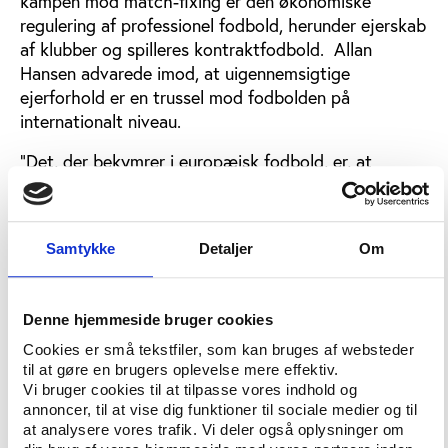
kampen mod match-fixing er den økonomiske
regulering af professionel fodbold, herunder ejerskab
af klubber og spilleres kontraktfodbold. Allan
Hansen advarede imod, at uigennemsigtige
ejerforhold er en trussel mod fodbolden på
internationalt niveau.
”Det, der bekymrer i europæisk fodbold, er, at
tendensen går i retning af, at kapitalfonde og store
agentbureauer i stigende grad handler økonomiske
rettigheder knyttet til fodboldspillere, og at disse
Samtykke
Detaljer
Om
fonde og bureauer er indehavere af økonomiske
rettigheder knyttet til flere spillere i samme klub og i
flere forskellige klubber i samme turneringsrække.
Denne hjemmeside bruger cookies
Sådanne konstellationer, og ikke mindst disse fondes
Cookies er små tekstfiler, som kan bruges af websteder
og bureauers uigennemsigtige
til at gøre en brugers oplevelse mere effektiv.
ejerskabskonstruktioner, øger risikoen for, at der kan
Vi bruger cookies til at tilpasse vores indhold og
stilles spørgsmålstegn ved turneringernes integritet,
annoncer, til at vise dig funktioner til sociale medier og til
ligesom aftalerne i nogen tilfælde er skruet sådan
at analysere vores trafik. Vi deler også oplysninger om