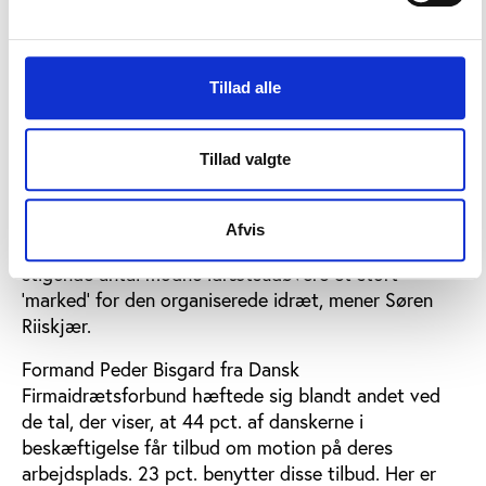
idrætsdeltagelse er en stor udfordring, som kræver
særlig opmærksomhed. Det samme gør den
organiserede idræt evne til at udvikle idrætstilbud,
som matcher de stressede børnefamiliers hverdag,
Tillad alle
sagde Søren Riiskjær, der er idrætspolitisk chef i
DGI. Hos DGI har man længe talt om den 'stille
Tillad valgte
revolution' i idrætsmønsteret, og Søren
Riiskjær mente, at undersøgelsen bekræfter, at der
er kommet en langt større variation i
Afvis
idrætsmønsteret i de senere år. Samtidig er det
stigende antal modne idrætsudøvere et stort
'marked' for den organiserede idræt, mener Søren
Riiskjær.
Formand Peder Bisgard fra Dansk
Firmaidrætsforbund hæftede sig blandt andet ved
de tal, der viser, at 44 pct. af danskerne i
beskæftigelse får tilbud om motion på deres
arbejdsplads. 23 pct. benytter disse tilbud. Her er