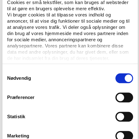
Cookies er små tekstfiler, som kan bruges af websteder
Undersøgelsen er finansieret af og lavet i
til at gøre en brugers oplevelse mere effektiv.
samarbejde med Lokale og Anlægsfonden, DGI, DIF,
Vi bruger cookies til at tilpasse vores indhold og
Kulturministeriet, Dansk Firmaidrætsforbund,
annoncer, til at vise dig funktioner til sociale medier og til
Friluftsrådet, Kulturministeriets Udvalg for
at analysere vores trafik. Vi deler også oplysninger om
Idrætsforskning og Team Danmark.
din brug af vores hjemmeside med vores partnere inden
for sociale medier, annonceringspartnere og
Ved præsentationen af rapporten på Holmen i
analysepartnere. Vores partnere kan kombinere disse
data med andre oplysninger, du har givet dem, eller som
København gav de forskellige parter deres
de har indsamlet fra din brug af deres tjenester.
fortolkninger af tallene. Blandt andet hæftede
direktør Torben Frølich fra Lokale- og Anlægsfonden
Samtykkevalg
sig ved, at undersøgelsen bekræfter, at faciliteterne
Nødvendig
- ikke mindst i nærmiljøet - har stor betydning for
idrætsdeltagelsen, og at der snarere er brug for en
egentlig modernisering og opdatering af de rammer,
Præferencer
som idrætten foregår i, end blot en renovering.
Ifølge Morten Mølholm Hansen, der er
Statistik
kommunikationschef i DIF, viser undersøgelsen på
den ene side, at foreningsidrætten står meget
stærkt, og på den anden, at de unges faldende
Marketing