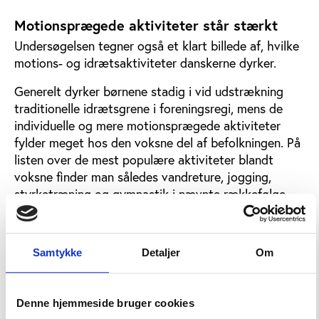
Motionsprægede aktiviteter står stærkt
Undersøgelsen tegner også et klart billede af, hvilke
motions- og idrætsaktiviteter danskerne dyrker.
Generelt dyrker børnene stadig i vid udstrækning
traditionelle idrætsgrene i foreningsregi, mens de
individuelle og mere motionsprægede aktiviteter
fylder meget hos den voksne del af befolkningen. På
listen over de mest populære aktiviteter blandt
voksne finder man således vandreture, jogging,
styrketræning og gymnastik i nævnte rækkefølge.
Først længere nede på listen møder man en stor
idrætsgren som fodbold Fodbold er dog klart den
mest populære aktivitet blandt børnene, som på de
Samtykke
Detaljer
Om
efterfølgende pladser har svømning og gymnastik.
Denne hjemmeside bruger cookies
Politisk fortolkning af tendenserne