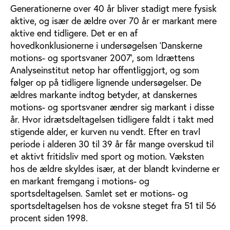
Generationerne over 40 år bliver stadigt mere fysisk
aktive, og især de ældre over 70 år er markant mere
aktive end tidligere. Det er en af
hovedkonklusionerne i undersøgelsen ’Danskerne
motions- og sportsvaner 2007’, som Idrættens
Analyseinstitut netop har offentliggjort, og som
følger op på tidligere lignende undersøgelser. De
ældres markante indtog betyder, at danskernes
motions- og sportsvaner ændrer sig markant i disse
år. Hvor idrætsdeltagelsen tidligere faldt i takt med
stigende alder, er kurven nu vendt. Efter en travl
periode i alderen 30 til 39 år får mange overskud til
et aktivt fritidsliv med sport og motion. Væksten
hos de ældre skyldes især, at der blandt kvinderne er
en markant fremgang i motions- og
sportsdeltagelsen. Samlet set er motions- og
sportsdeltagelsen hos de voksne steget fra 51 til 56
procent siden 1998.