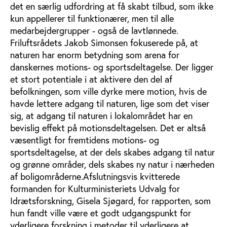
det en særlig udfordring at få skabt tilbud, som ikke
kun appellerer til funktionærer, men til alle
medarbejdergrupper - også de lavtlønnede.
Friluftsrådets Jakob Simonsen fokuserede på, at
naturen har enorm betydning som arena for
danskernes motions- og sportsdeltagelse. Der ligger
et stort potentiale i at aktivere den del af
befolkningen, som ville dyrke mere motion, hvis de
havde lettere adgang til naturen, lige som det viser
sig, at adgang til naturen i lokalområdet har en
bevislig effekt på motionsdeltagelsen. Det er altså
væsentligt for fremtidens motions- og
sportsdeltagelse, at der dels skabes adgang til natur
og grønne områder, dels skabes ny natur i nærheden
af boligområderne.Afslutningsvis kvitterede
formanden for Kulturministeriets Udvalg for
Idrætsforskning, Gisela Sjøgard, for rapporten, som
hun fandt ville være et godt udgangspunkt for
yderligere forskning i metoder til yderligere at