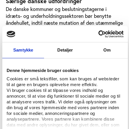
Særlige danske udfordringer
De danske kommuner og beslutningstagerne i
idræts- og underholdningssektoren bør benytte
åndehullet, indtil næste mutation af den utæmmelige
arenafeber rammer danske kyster, til at overveje, om
de hjemlige idræts- og kulturpolitiske strategier
spiller sammen på den rigtige måde.
Samtykke
Detaljer
Om
De to større arenaprojekter, som stadig lever trods
finanskrisen, illustrerer udfordringerne. Messecenter
Herning (MCH) bliver først i Danmark med en
Denne hjemmeside bruger cookies
kæmpehal til 15.000 tilskuere. Derved sikrer Herning
Cookies er små tekstfiler, som kan bruges af websteder
sig et tilskud på 3,5 mio. kr. om året fra Sport Event
til at gøre en brugers oplevelse mere effektiv.
Denmark i huslejetilskud til store
Vi bruger cookies til at tilpasse vores indhold og
idrætsarrangementer. Hallen kan på fin vis indgå i
annoncer, til at vise dig funktioner til sociale medier og til
at analysere vores trafik. Vi deler også oplysninger om
messecentrets udstillingsvirksomhed, men det er
din brug af vores hjemmeside med vores partnere inden
stadig et åbent spørgsmål, om byen Herning er en
for sociale medier, annonceringspartnere og
attraktiv destination for de største events. Den
analysepartnere. Vores partnere kan kombinere disse
økonomiske krise i de lokale ligaklubber i fodbold,
data med andre oplysninger, du har givet dem, eller som