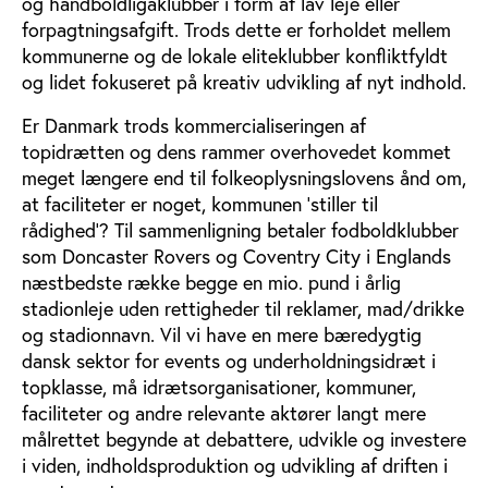
og håndboldligaklubber i form af lav leje eller
forpagtningsafgift. Trods dette er forholdet mellem
kommunerne og de lokale eliteklubber konfliktfyldt
og lidet fokuseret på kreativ udvikling af nyt indhold.
Er Danmark trods kommercialiseringen af
topidrætten og dens rammer overhovedet kommet
meget længere end til folkeoplysningslovens ånd om,
at faciliteter er noget, kommunen ‘stiller til
rådighed’? Til sammenligning betaler fodboldklubber
som Doncaster Rovers og Coventry City i Englands
næstbedste række begge en mio. pund i årlig
stadionleje uden rettigheder til reklamer, mad/drikke
og stadionnavn. Vil vi have en mere bæredygtig
dansk sektor for events og underholdningsidræt i
topklasse, må idrætsorganisationer, kommuner,
faciliteter og andre relevante aktører langt mere
målrettet begynde at debattere, udvikle og investere
i viden, indholdsproduktion og udvikling af driften i