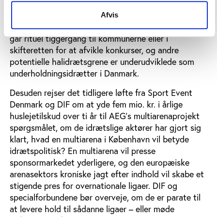
aldrig at få københavnerne til at interessere sig for
den håndboldsport, der kunne udgøre rygraden i en
Afvis
multiarena. Hovedstadsområdets ishockeyklubber
går rituel tiggergang til kommunerne eller i
skifteretten for at afvikle konkurser, og andre
potentielle halidrætsgrene er underudviklede som
underholdningsidrætter i Danmark.
Desuden rejser det tidligere løfte fra Sport Event
Denmark og DIF om at yde fem mio. kr. i årlige
huslejetilskud over ti år til AEG’s multiarenaprojekt
spørgsmålet, om de idrætslige aktører har gjort sig
klart, hvad en multiarena i København vil betyde
idrætspolitisk? En multiarena vil presse
sponsormarkedet yderligere, og den europæiske
arenasektors kroniske jagt efter indhold vil skabe et
stigende pres for overnationale ligaer. DIF og
specialforbundene bør overveje, om de er parate til
at levere hold til sådanne ligaer – eller møde