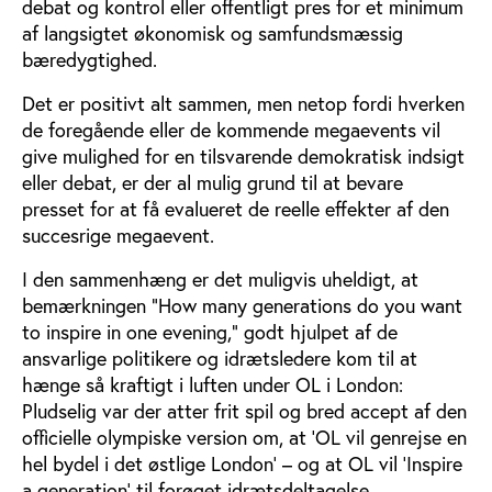
debat og kontrol eller offentligt pres for et minimum
af langsigtet økonomisk og samfundsmæssig
bæredygtighed.
Det er positivt alt sammen, men netop fordi hverken
de foregående eller de kommende megaevents vil
give mulighed for en tilsvarende demokratisk indsigt
eller debat, er der al mulig grund til at bevare
presset for at få evalueret de reelle effekter af den
succesrige megaevent.
I den sammenhæng er det muligvis uheldigt, at
bemærkningen ”How many generations do you want
to inspire in one evening,” godt hjulpet af de
ansvarlige politikere og idrætsledere kom til at
hænge så kraftigt i luften under OL i London:
Pludselig var der atter frit spil og bred accept af den
officielle olympiske version om, at ’OL vil genrejse en
hel bydel i det østlige London’ – og at OL vil ’Inspire
a generation’ til forøget idrætsdeltagelse.