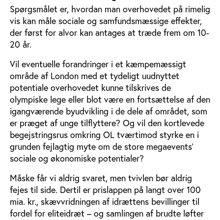
Spørgsmålet er, hvordan man overhovedet på rimelig
vis kan måle sociale og samfundsmæssige effekter,
der først for alvor kan antages at træde frem om 10-
20 år.
Vil eventuelle forandringer i et kæmpemæssigt
område af London med et tydeligt uudnyttet
potentiale overhovedet kunne tilskrives de
olympiske lege eller blot være en fortsættelse af den
igangværende byudvikling i de dele af området, som
er præget af unge tilflyttere? Og vil den kortlevede
begejstringsrus omkring OL tværtimod styrke en i
grunden fejlagtig myte om de store megaevents’
sociale og økonomiske potentialer?
Måske får vi aldrig svaret, men tvivlen bør aldrig
fejes til side. Dertil er prislappen på langt over 100
mia. kr., skævvridningen af idrættens bevillinger til
fordel for eliteidræt – og samlingen af brudte løfter