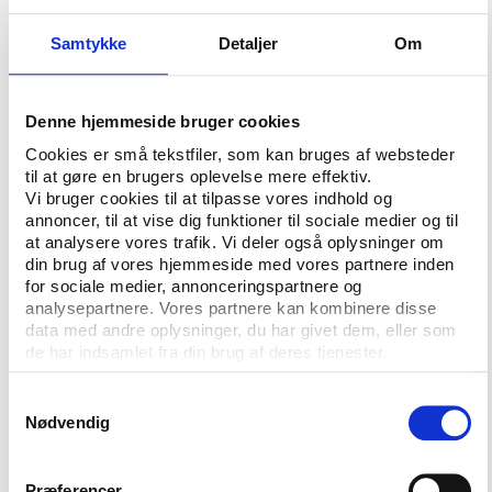
Storbritannien i bedste fald er stagnerende, men
dagen efter OL lagde Coe yderligere alen til sin
Samtykke
Detaljer
Om
afvisning af kolde fakta med et krav om, at
milliardinvesteringerne i britisk eliteidræt skulle
fortsætte frem mod OL i Rio trods den generelle
Denne hjemmeside bruger cookies
økonomiske krise i landet:
Cookies er små tekstfiler, som kan bruges af websteder
til at gøre en brugers oplevelse mere effektiv.
”Du kan aldrig bruge for mange penge på eliteidræt.
Vi bruger cookies til at tilpasse vores indhold og
Det vil altid være den største drivkraft bag
annoncer, til at vise dig funktioner til sociale medier og til
idrætsdeltagelse, og det skal vi ikke skamme os
at analysere vores trafik. Vi deler også oplysninger om
over. Disse britiske øjeblikke, disse internationale
din brug af vores hjemmeside med vores partnere inden
for sociale medier, annonceringspartnere og
øjeblikke, som vi har overværet på anlæggene, vil
analysepartnere. Vores partnere kan kombinere disse
mere end noget andet inspirere folk til at begynde at
data med andre oplysninger, du har givet dem, eller som
dyrke idræt,” sagde Coe.
de har indsamlet fra din brug af deres tjenester.
Sebastian Coe blev sekunderet af krav fra den
Samtykkevalg
konservative premierminister David Cameron om en
Nødvendig
kulturændring med øget fokus på konkurrenceidræt
og traditionelle sportsgrene i skolerne trods den
Præferencer