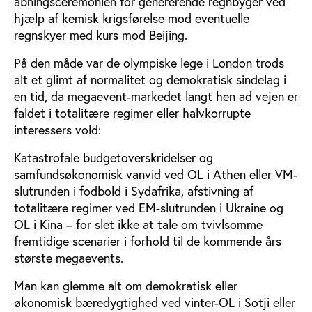
åbningsceremonien for genererende regnbyger ved
hjælp af kemisk krigsførelse mod eventuelle
regnskyer med kurs mod Beijing.
På den måde var de olympiske lege i London trods
alt et glimt af normalitet og demokratisk sindelag i
en tid, da megaevent-markedet langt hen ad vejen er
faldet i totalitære regimer eller halvkorrupte
interessers vold:
Katastrofale budgetoverskridelser og
samfundsøkonomisk vanvid ved OL i Athen eller VM-
slutrunden i fodbold i Sydafrika, afstivning af
totalitære regimer ved EM-slutrunden i Ukraine og
OL i Kina – for slet ikke at tale om tvivlsomme
fremtidige scenarier i forhold til de kommende års
største megaevents.
Man kan glemme alt om demokratisk eller
økonomisk bæredygtighed ved vinter-OL i Sotji eller