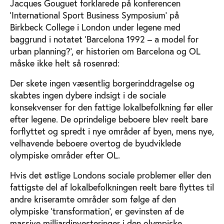
Jacques Gouguet forklarede på konferencen
’International Sport Business Symposium’ på
Birkbeck College i London under legene med
baggrund i notatet ’Barcelona 1992 – a model for
urban planning?’, er historien om Barcelona og OL
måske ikke helt så rosenrød:
Der skete ingen væsentlig borgerinddragelse og
skabtes ingen dybere indsigt i de sociale
konsekvenser for den fattige lokalbefolkning før eller
efter legene. De oprindelige beboere blev reelt bare
forflyttet og spredt i nye områder af byen, mens nye,
velhavende beboere overtog de byudviklede
olympiske områder efter OL.
Hvis det østlige Londons sociale problemer eller den
fattigste del af lokalbefolkningen reelt bare flyttes til
andre kriseramte områder som følge af den
olympiske ’transformation’, er gevinsten af de
massive milliardinvesteringer i den olympiske