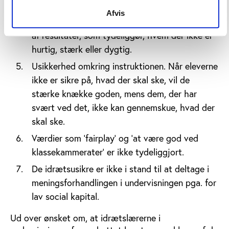
De idrætsusikre elevers idrætsfaglige niveau
Afvis
bliver tydeligt. Som f.eks. tidtagning og måling
af resultater, som tydeliggør, hvem der ikke er
hurtig, stærk eller dygtig.
Usikkerhed omkring instruktionen. Når eleverne
ikke er sikre på, hvad der skal ske, vil de
stærke knække goden, mens dem, der har
svært ved det, ikke kan gennemskue, hvad der
skal ske.
Værdier som ’fairplay’ og ’at være god ved
klassekammerater’ er ikke tydeliggjort.
De idrætsusikre er ikke i stand til at deltage i
meningsforhandlingen i undervisningen pga. for
lav social kapital.
Ud over ønsket om, at idrætslærerne i