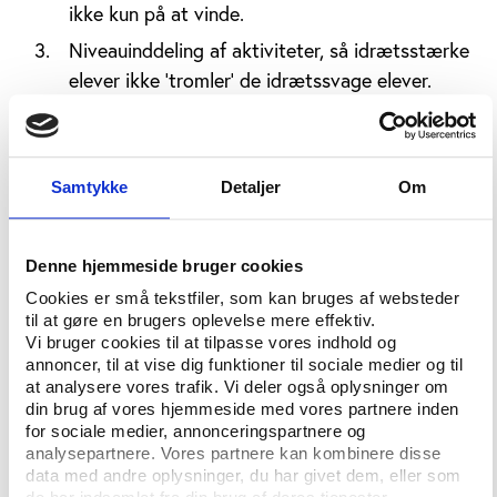
ikke kun på at vinde.
Niveauinddeling af aktiviteter, så idrætsstærke
elever ikke ’tromler’ de idrætssvage elever.
Tydelige, grundige og forståelige instruktioner,
som dem, der ikke kender aktiviteten, også
forstår det.
Samtykke
Detaljer
Om
Individuel feedback til de elever, der har brug
for det, så de opnår kompetencer til at kunne
Denne hjemmeside bruger cookies
deltage.
Cookies er små tekstfiler, som kan bruges af websteder
Varierede aktiviteter så alle elever oplever at
til at gøre en brugers oplevelse mere effektiv.
være gode til noget i idrætstimerne.
Vi bruger cookies til at tilpasse vores indhold og
annoncer, til at vise dig funktioner til sociale medier og til
Oparbejd en praksis, hvor normen er, at
at analysere vores trafik. Vi deler også oplysninger om
eleverne tager hensyn til i hinanden i spil og
din brug af vores hjemmeside med vores partnere inden
for sociale medier, annonceringspartnere og
deltagelse.
analysepartnere. Vores partnere kan kombinere disse
Anvend modificerede aktiviteter – f.eks.
data med andre oplysninger, du har givet dem, eller som