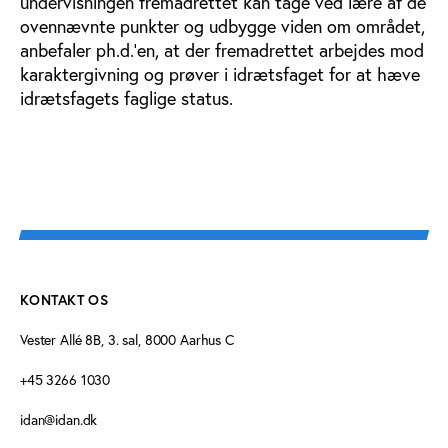
undervisningen fremadrettet kan tage ved lære af de
ovennævnte punkter og udbygge viden om området,
anbefaler ph.d.’en, at der fremadrettet arbejdes mod
karaktergivning og prøver i idrætsfaget for at hæve
idrætsfagets faglige status.
KONTAKT OS
Vester Allé 8B, 3. sal, 8000 Aarhus C
+45 3266 1030
idan@idan.dk