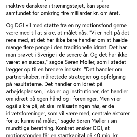
inaktive danskere i træningstøjet, kan spare
samfundet for omkring fire milliarder kr. om året.
Og DGI vil med støtte fra en ny motionsfond gerne
være med til at sikre, at målet nås. ”Vi er helt på det
rene med, at det her ikke bare handler om at hælde
mange flere penge i den traditionelle idræt. Det har
man prøvet i Sverige i de senere år. Og det har ikke
været en succes,” sagde Søren Møller, som i stedet
lægger op til en bredere indsats. ”Det handler om
partnerskaber, målrettede strategier og opfølgning
på resultaterne. Det handler om idræt på
arbejdspladsen, i skoler og institutioner, det handler
om idræt på egen hånd og i foreninger. Men vi er
også sikre på, at skal målsætningen nås, er de
idrætsforeninger, som vil være med, centrale aktører
for at kunne nå målet,” sagde Søren Møller i sin
mundtlige beretning. Konkret ønsker DGI, at
motionsfonden får en startkapital på 40 mio. kr.,