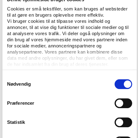
foreninger. Vi kender det jo allerede fra selvejende
Cookies er små tekstfiler, som kan bruges af websteder
børnehaver og friskoler osv. Og helt ærligt –
til at gøre en brugers oplevelse mere effektiv.
erfaringerne herfra er mange flere og meget bedre
Vi bruger cookies til at tilpasse vores indhold og
end erfaringerne med udlicitering af pasnings- og
annoncer, til at vise dig funktioner til sociale medier og til
plejeopgaver til kommercielle firmaer,”
at analysere vores trafik. Vi deler også oplysninger om
din brug af vores hjemmeside med vores partnere inden
argumenterede Søren Møller. I forbindelse med
for sociale medier, annonceringspartnere og
igangværende revision af folkeoplysningsloven
analysepartnere. Vores partnere kan kombinere disse
ønsker DGI derfor at give kommunerne hjemmel til
data med andre oplysninger, du har givet dem, eller som
at give egentlig driftsstøtte til foreningerne, ligesom
de har indsamlet fra din brug af deres tjenester.
kommunerne bør tilpasse opgaverne, så de passer
ind i en foreningsstruktur. Regeringens repræsentant,
Samtykkevalg
Nødvendig
undervisningsminister Bertel Haarder, hilste i sin tale
på årsmødet tankerne velkomne: ”Jeg synes, at det
er en rigtig god idé, hvis man vil tage det skridt
Præferencer
videre at udlicitere opgaver,” sagde Bertel Haarder,
der også gerne ser, at det bliver diskuteret i det
udvalg, som netop nu ser på behovet for en revision
Statistik
af folkeoplysningsloven.