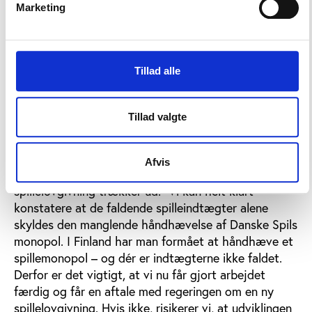
Marketing
Efterlyser afklaring på spillelovgivning
Hårdere var tonen på spilleområdet, efter at DGI og
de øvrige idrætsorganisationer for alvor er begyndt
Tillad alle
at kunne mærke det faldende overskud i Danske Spil,
som er udsat for stigende konkurrence fra
udenlandske bookmakere.
Tillad valgte
Ifølge Søren Møller er det frivillige foreningsliv ramt
af, at staten ikke håndhæver Danske Spils monopol,
Afvis
samtidig med at afklaringen om en ny og mere liberal
spillelovgivning trækker ud. ”Vi kan helt klart
konstatere at de faldende spilleindtægter alene
skyldes den manglende håndhævelse af Danske Spils
monopol. I Finland har man formået at håndhæve et
spillemonopol – og dér er indtægterne ikke faldet.
Derfor er det vigtigt, at vi nu får gjort arbejdet
færdig og får en aftale med regeringen om en ny
spillelovgivning. Hvis ikke, risikerer vi, at udviklingen