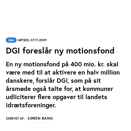
Idan
ARTIKEL 07.11.2009
DGI foreslår ny motionsfond
En ny motionsfond på 400 mio. kr. skal
være med til at aktivere en halv million
danskere, forslår DGI, som på sit
årsmøde også talte for, at kommuner
udliciterer flere opgaver til landets
idrætsforeninger.
SØREN BANG
SKREVET AF: