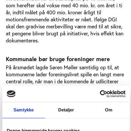
som herefter skal vokse med 40 mio. kr. om året i ti
år, indtil målet på 400 mio. kroner årligt til
motionsfremmende aktiviteter er nået. Ifølge DGI
skal den gradvise merbevilling være med til at sikre,
at pengene bliver brugt på initiativer, hvis effekt kan
dokumenteres.
Kommunale bør bruge foreninger mere
På årsmødet lagde Søren Møller samtidig op til, at
kommunerne lader foreningslivet spille en langt mere
central rolle, når man i de kommende år udliciterer
kommunale opgaver på f.eks. pasnings- eller
sundhedsområdet.
”Der har været debat om forholdet mellem offentlig
Samtykke
Detaljer
Om
og privat levering af service. I den forbindelse har
man næsten totalt overset en tredje vej – nemlig, at
opgaverne kan varetages af borgerne selv i kraft af
Denne hjemmeside bruger cookies