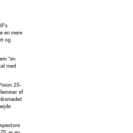
IF’s
re en mere
et og
nem ”en
kal med
Vision 25-
dlemmer af
F årsmødet
bejde
æmpestore
75, er en