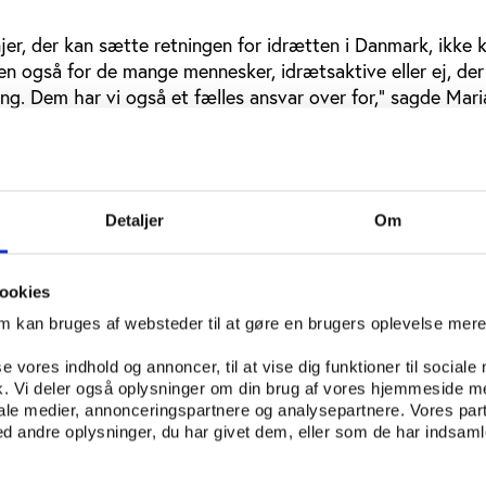
njer, der kan sætte retningen for idrætten i Danmark, ikke 
n også for de mange mennesker, idrætsaktive eller ej, der 
ng. Dem har vi også et fælles ansvar over for,” sagde Mar
hvor hun samtidig fremhævede de udfordringer, som en me
ienteret tidsalder" skaber for det folkeoplysende forenings
den Team Danmark
Detaljer
Om
ede Niels Nygaard også mod, at dansk eliteidræt trods god
år vil få sværere ved at klare sig i den internationale konk
ookies
iels Nygaard er der en risiko for, at det bredere og mindre 
forbund bliver frakoblet Team Danmarks arbejde med den a
om kan bruges af websteder til at gøre en brugers oplevelse mer
un ved at gøre tingene lidt anderledes og lidt smartere end
se vores indhold og annoncer, til at vise dig funktioner til sociale
t kunne gøre sig gældende. DIF’s bestyrelse har derfor besl
fik. Vi deler også oplysninger om din brug af vores hjemmeside m
rbejde for eliteidrætsarbejdet i Danmark. Det vil ske i for
iale medier, annonceringspartnere og analysepartnere. Vores par
F’s politiske program for perioden 2015 til 2020,” sagde N
 andre oplysninger, du har givet dem, eller som de har indsamle
g.