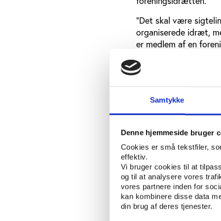
foreningsidrætten.
”Det skal være sigteli
organiserede idræt, me
er medlem af en foreni
Jelved på årsmødet, 
”flydende og individor
Visionsarbejde u
Samtykke
I sin beretning advar
resultater i de senere 
Denne hjemmeside bruger c
længere sigt. Ifølge N
elitearbejde i mange 
Cookies er små tekstfiler, s
effektiv.
internationale top. ”K
Vi bruger cookies til at tilpas
vil dansk idræt fortsa
og til at analysere vores tra
igangsætte et visionsa
vores partnere inden for soc
med udarbejdelse af DI
kan kombinere disse data med
Nygaard i sin beretnin
din brug af deres tjenester.