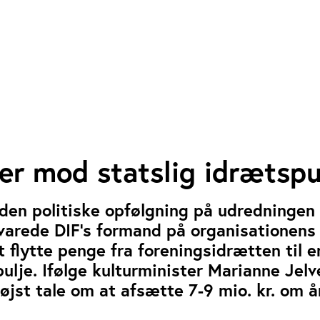
er mod statslig idrætspu
m den politiske opfølgning på udredningen
varede DIF’s formand på organisationens
flytte penge fra foreningsidrætten til e
pulje. Ifølge kulturminister Marianne Jel
øjst tale om at afsætte 7-9 mio. kr. om å