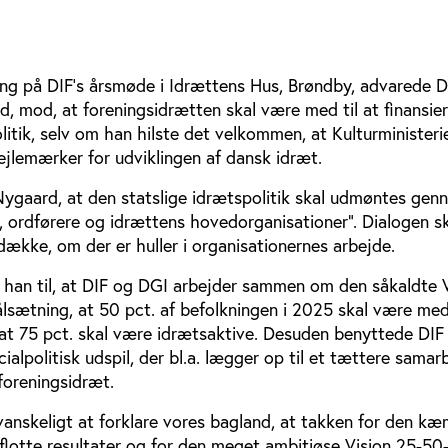
ing på DIF’s årsmøde i Idrættens Hus, Brøndby, advarede D
, mod, at foreningsidrætten skal være med til at finansie
olitik, selv om han hilste det velkommen, at Kulturministeri
pejlemærker for udviklingen af dansk idræt.
Nygaard, at den statslige idrætspolitik skal udmøntes gen
r, ordførere og idrættens hovedorganisationer”. Dialogen s
ække, om der er huller i organisationernes arbejde.
e han til, at DIF og DGI arbejder sammen om den såkaldte 
lsætning, at 50 pct. af befolkningen i 2025 skal være me
 at 75 pct. skal være idrætsaktive. Desuden benyttede DI
ocialpolitisk udspil, der bl.a. lægger op til et tættere samar
oreningsidræt.
vanskeligt at forklare vores bagland, at takken for den k
flotte resultater og for den meget ambitiøse Vision 25-50-