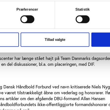
idig, at Team Danmark indtil videre har sagt nej til en in
sarbejdet. ”Vi regner naturligvis med at kunne trække på 
Præferencer
Statistik
Og vi håber, at Team Danmark på et senere tidspunkt vil de
 Team Danmark tæt på at nå til enighed om et fælles kom
med repræsentanter for DIF, Team Danmark, udøvere og
Tillad valgte
al undersøge og beskrive, hvordan et eventuelt nyt ’Nation
organiseres, og hvilke opgaver det i givet fald skal løse.
rtscenter har længe stået højt på Team Danmarks dagsorde
 en del diskussioner, bl.a. om placeringen, med DIF.
 Dansk Håndbold Forbund ved navn kritiserede Niels Nyg
ve været tilstrækkeligt åbne om vederlag og honorarer. If
ens artikler om den afgående DBU-formand Allan Hansen
åndboldforbundets ikke-offentliggjorte formandshonorar 