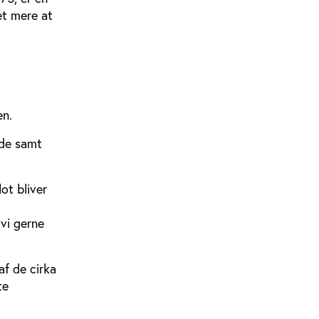
et mere at
en.
jde samt
ot bliver
 vi gerne
af de cirka
te