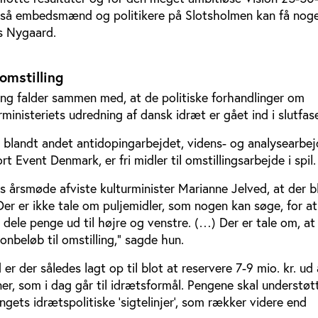
r, så embedsmænd og politikere på Slotsholmen kan få nog
s Nygaard.
 omstilling
ing falder sammen med, at de politiske forhandlinger om
ministeriets udredning af dansk idræt er gået ind i slutfas
l blandt andet antidopingarbejdet, videns- og analysearbe
ort Event Denmark, er fri midler til omstillingsarbejde i spil.
’s årsmøde afviste kulturminister Marianne Jelved, at der bl
Der er ikke tale om puljemidler, som nogen kan søge, for at
 dele penge ud til højre og venstre. (…) Der er tale om, at
ionbeløb til omstilling,” sagde hun.
er der således lagt op til blot at reservere 7-9 mio. kr. ud 
er, som i dag går til idrætsformål. Pengene skal understøt
ngets idrætspolitiske ’sigtelinjer’, som rækker videre end