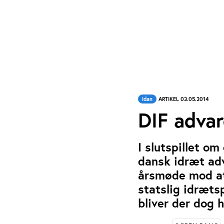
Idan
ARTIKEL 03.05.2014
DIF advar
I slutspillet o
dansk idræt ad
årsmøde mod at 
statslig idræts
bliver der dog h