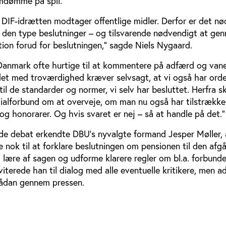
mdømme på spil.
i i DIF-idrætten modtager offentlige midler. Derfor er det n
den type beslutninger – og tilsvarende nødvendigt at g
on forud for beslutningen,” sagde Niels Nygaard.
i Danmark ofte hurtige til at kommentere på adfærd og vane
det med troværdighed kræver selvsagt, at vi også har orde
til de standarder og normer, vi selv har besluttet. Herfra s
ecialforbund om at overveje, om man nu også har tilstrække
g honorarer. Og hvis svaret er nej – så at handle på det.”
de debat erkendte DBU’s nyvalgte formand Jesper Møller,
 nok til at forklare beslutningen om pensionen til den afg
 lære af sagen og udforme klarere regler om bl.a. forbund
viterede han til dialog med alle eventuelle kritikere, men 
sådan gennem pressen.