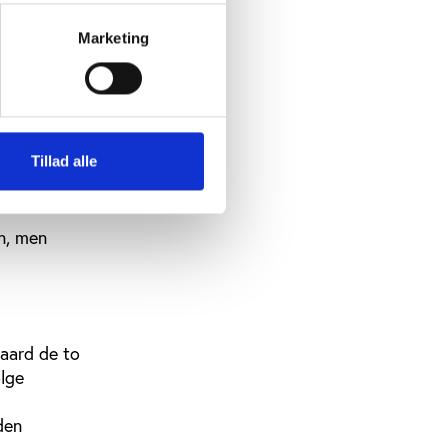
dbydelse
Team
Marketing
ltage i
missorium
Tillad alle
alt
n, men
aard de to
ølge
den