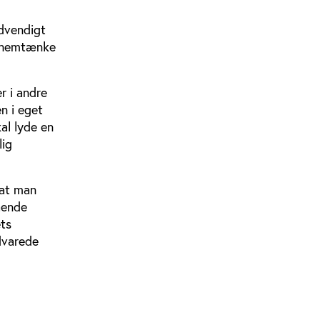
ødvendigt
ennemtænke
r i andre
n i eget
kal lyde en
lig
 at man
ående
ets
advarede