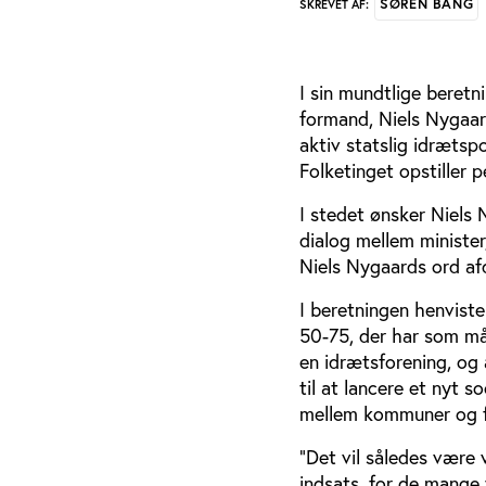
SØREN BANG
SKREVET AF:
I sin mundtlige beretn
formand, Niels Nygaard
aktiv statslig idrætsp
Folketinget opstiller 
I stedet ønsker Niels 
dialog mellem ministe
Niels Nygaards ord afd
I beretningen henvist
50-75, der har som må
en idrætsforening, og
til at lancere et nyt s
mellem kommuner og f
”Det vil således være 
indsats, for de mange 