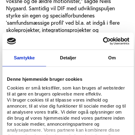
voksne og de ældre motionister,” sagde Niels
Nygaard. Samtidig vil DIF med udviklingspuljen
styrke sin egen og specialforbundenes
’samfundsmæssige profil’ ved bl.a. at indgå i flere
skoleprojekter, integrationsprojekter og
kommunesamarbejder. Endelig skal udviklingspuljen
være med til at sikre en bedre branding af
satsningerne. ”Det overordnede mål for vores plan er,
Samtykke
Detaljer
Om
at DIF-idrætten kommer til at stå så stærkt som
muligt ved den revision af spilleloven, som er
planlagt til at finde sted i 2014. Til den tid skal det
Denne hjemmeside bruger cookies
stå lysende klart for de lovgivende politikere, at det
er DIF-idrætten, der skal belønnes for sine
Cookies er små tekstfiler, som kan bruges af websteder
til at gøre en brugers oplevelse mere effektiv.
omfangsrige aktiviteter og mange resultater på både
Vi bruger cookies til at tilpasse vores indhold og
bredde- og eliteområdet,” argumenterede Niels
annoncer, til at vise dig funktioner til sociale medier og til
Nygaard.
at analysere vores trafik. Vi deler også oplysninger om
din brug af vores hjemmeside med vores partnere inden
for sociale medier, annonceringspartnere og
Stærkere central styring
analysepartnere. Vores partnere kan kombinere disse