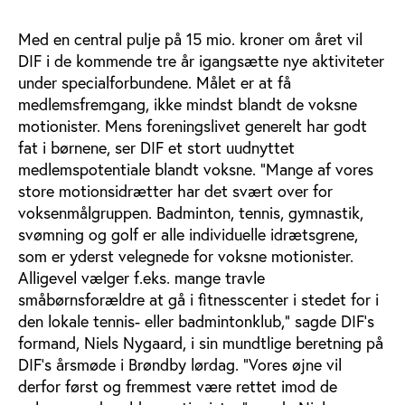
Med en central pulje på 15 mio. kroner om året vil
DIF i de kommende tre år igangsætte nye aktiviteter
under specialforbundene. Målet er at få
medlemsfremgang, ikke mindst blandt de voksne
motionister. Mens foreningslivet generelt har godt
fat i børnene, ser DIF et stort uudnyttet
medlemspotentiale blandt voksne. ”Mange af vores
store motionsidrætter har det svært over for
voksenmålgruppen. Badminton, tennis, gymnastik,
svømning og golf er alle individuelle idrætsgrene,
som er yderst velegnede for voksne motionister.
Alligevel vælger f.eks. mange travle
småbørnsforældre at gå i fitnesscenter i stedet for i
den lokale tennis- eller badmintonklub,” sagde DIF’s
formand, Niels Nygaard, i sin mundtlige beretning på
DIF’s årsmøde i Brøndby lørdag. ”Vores øjne vil
derfor først og fremmest være rettet imod de