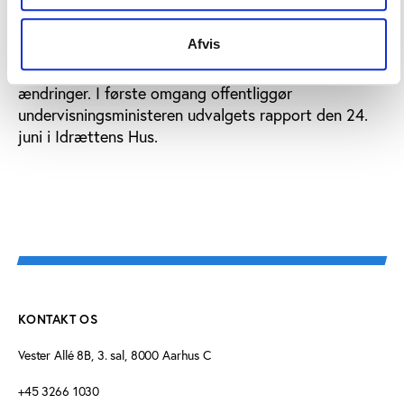
kommunale lokaletilskud, som gives til børne- og
ungdomsaktiviteter. Folkeoplysningsloven står
Afvis
således over for en revision, efter at et udvalg under
Undervisningsministeriet har analyseret behovet for
ændringer. I første omgang offentliggør
undervisningsministeren udvalgets rapport den 24.
juni i Idrættens Hus.
KONTAKT OS
Vester Allé 8B, 3. sal, 8000 Aarhus C
+45 3266 1030