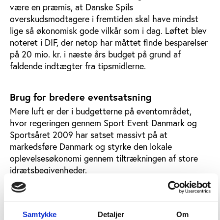
være en præmis, at Danske Spils
overskudsmodtagere i fremtiden skal have mindst
lige så økonomisk gode vilkår som i dag. Løftet blev
noteret i DIF, der netop har måttet finde besparelser
på 20 mio. kr. i næste års budget på grund af
faldende indtægter fra tipsmidlerne.
Brug for bredere eventsatsning
Mere luft er der i budgetterne på eventområdet,
hvor regeringen gennem Sport Event Danmark og
Sportsåret 2009 har satset massivt på at
markedsføre Danmark og styrke den lokale
oplevelsesøkonomi gennem tiltrækningen af store
idrætsbegivenheder.
I sin beretning opfordrede Niels Nygaard til, at man
kigger ud over 2009 og gør en større indsats for at
brede eventsatsningen ud, så den ikke får for
Samtykke
Detaljer
Om