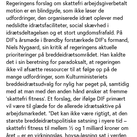
Regeringens forslag om skattefri arbejdsgiverbetalt
motion er en blindgyde, som ikke løser de
udfordringer, den organiserede idræt oplever med
nedslidte idrætsfaciliteter, social skævhed i
idrætsdeltagelsen og et stort ungdomsfrafald. På
DIF's årsmøde i Brøndby forstærkede DIF's formand,
Niels Nygaard, sin kritik af regeringens aktuelle
prioriteringer på breddeidrætsområdet. Han kaldte
det i sin beretning for paradoksalt, at regeringen
ikke vil afsætte ressourcer til at følge op på de
mange udfordringer, som Kulturministeriets
breddeidrætsudvalg for nylig har peget på, samtidig
med at man med den anden hånd ønsker at fremme
'skattefri fitness'. Et forslag, der ifølge DIF primært
vil være til glæde for de allerede idrætsaktive på
arbejdsmarkedet. "Det kan ikke være rigtigt, at den
største breddeidrætspolitiske satsning i nyere tid –
skattefri fitness til mellem ½ og 1 milliard kroner om
året – er en virkningsløs, hovsa-løsning sat i verden