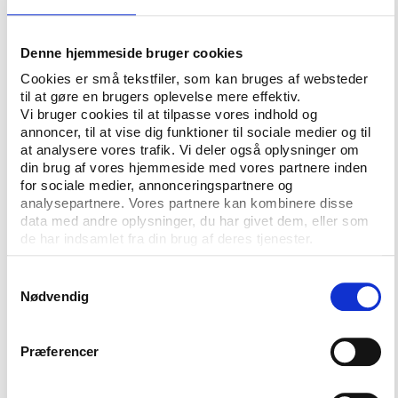
snævert fokus på traditionelle internationale
mesterskaber som VM og EM. "Det vil efter min
opfattelse være relevant at satse endnu mere på at
Denne hjemmeside bruger cookies
få placeret nye danske grand prix-stævner på de
Cookies er små tekstfiler, som kan bruges af websteder
internationale terminslister – eller få styrket de
til at gøre en brugers oplevelse mere effektiv.
danske grand prix-værtskaber, vi i forvejen har. Det
Vi bruger cookies til at tilpasse vores indhold og
annoncer, til at vise dig funktioner til sociale medier og til
kunne også være relevant at satse på store
at analysere vores trafik. Vi deler også oplysninger om
internationale breddearrangementer, som i sagens
din brug af vores hjemmeside med vores partnere inden
natur kan trække rigtig mange deltagere," sagde
for sociale medier, annonceringspartnere og
Niels Nygaard i formandsberetningen.
analysepartnere. Vores partnere kan kombinere disse
data med andre oplysninger, du har givet dem, eller som
de har indsamlet fra din brug af deres tjenester.
Idrættens troværdighed på spil
Samtykkevalg
Her kiggede han endelige indad og pegede på tre
Nødvendig
områder, som efter DIF's mening kan underminere
tilliden til den organiserede idræt:
Præferencer
For mange foreninger får ikke indhentet de
lovpligtige børneattester, som skal sikre, at