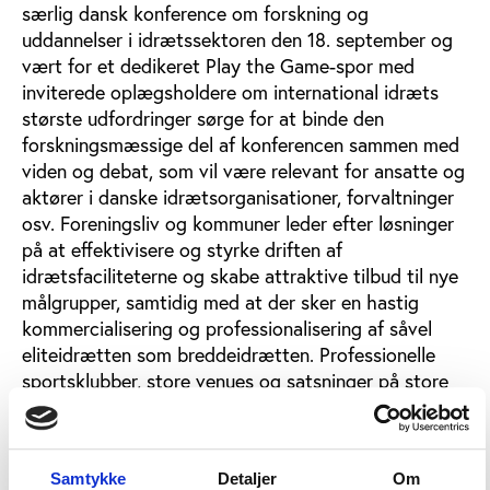
særlig dansk konference om forskning og
uddannelser i idrætssektoren den 18. september og
vært for et dedikeret Play the Game-spor med
inviterede oplægsholdere om international idræts
største udfordringer sørge for at binde den
forskningsmæssige del af konferencen sammen med
viden og debat, som vil være relevant for ansatte og
aktører i danske idrætsorganisationer, forvaltninger
osv. Foreningsliv og kommuner leder efter løsninger
på at effektivisere og styrke driften af
idrætsfaciliteterne og skabe attraktive tilbud til nye
målgrupper, samtidig med at der sker en hastig
kommercialisering og professionalisering af såvel
eliteidrætten som breddeidrætten. Professionelle
sportsklubber, store venues og satsninger på store
events samt fitness-sektoren og golfsektorens store
fremmarch er blandt de udviklingstræk, der totalt
har forandret idrætssektoren i Danmark på få årtier.
Samtykke
Detaljer
Om
Som Idan for nylig påviste i rapporten