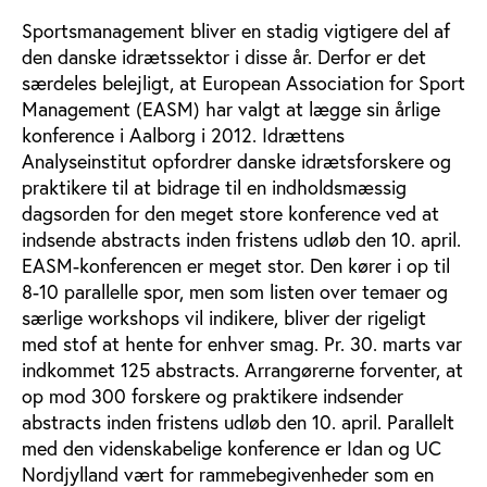
Sportsmanagement bliver en stadig vigtigere del af
den danske idrætssektor i disse år. Derfor er det
særdeles belejligt, at European Association for Sport
Management (EASM) har valgt at lægge sin årlige
konference i Aalborg i 2012. Idrættens
Analyseinstitut opfordrer danske idrætsforskere og
praktikere til at bidrage til en indholdsmæssig
dagsorden for den meget store konference ved at
indsende abstracts inden fristens udløb den 10. april.
EASM-konferencen er meget stor. Den kører i op til
8-10 parallelle spor, men som listen over temaer og
særlige workshops vil indikere, bliver der rigeligt
med stof at hente for enhver smag. Pr. 30. marts var
indkommet 125 abstracts. Arrangørerne forventer, at
op mod 300 forskere og praktikere indsender
abstracts inden fristens udløb den 10. april. Parallelt
med den videnskabelige konference er Idan og UC
Nordjylland vært for rammebegivenheder som en