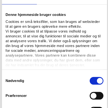
’Idrætsrelaterede uddannelser og kurser i Danmark.
En kortlægning af offentlige og private uddannelser’
Denne hjemmeside bruger cookies
er sportsmanagement da også en hastigt voksende
disciplin i den danske uddannelsessektor med nye
Cookies er små tekstfiler, som kan bruges af websteder
til at gøre en brugers oplevelse mere effektiv.
uddannelser i en lang række byer.
Vi bruger cookies til at tilpasse vores indhold og
annoncer, til at vise dig funktioner til sociale medier og til
at analysere vores trafik. Vi deler også oplysninger om
Vidensgrundlaget skal styrkes
din brug af vores hjemmeside med vores partnere inden
Men samtidig har vi fra Idrættens Analyseinstituts
for sociale medier, annonceringspartnere og
side ofte påpeget, at de mange nye uddannelser
analysepartnere. Vores partnere kan kombinere disse
data med andre oplysninger, du har givet dem, eller som
med flotte titler ikke er nok. Der er i høj grad også
de har indsamlet fra din brug af deres tjenester.
brug for en opprioritering af det empiriske grundlag
og det vidensgrundlag, som såvel de nye
Samtykkevalg
uddannelsestilbud som mange af de målrettede
Nødvendig
idrætspolitiske satsninger bygger på. Derfor håber vi
også, at beslutningstagere fra ministerier,
Præferencer
forskningsinstitutioner og idrætsorganisationer
finder vej til Aalborg til september.