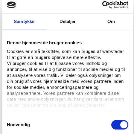
lande med fokus på eliteidræt. I løbet af det tidligere
forår vil også sportschefer i specialforbundene samt
de eliteaktives trænere blive bedt om at svare på et
Samtykke
Detaljer
Om
spørgeskema, ligesom forskningsprojektet søger at
afdække en lang række generelle strukturelle og
økonomiske forhold i eliteidrætten i Danmark og de
Denne hjemmeside bruger cookies
øvrige 15 lande.
Cookies er små tekstfiler, som kan bruges af websteder
til at gøre en brugers oplevelse mere effektiv.
Omfattende dataindsamling
Vi bruger cookies til at tilpasse vores indhold og
annoncer, til at vise dig funktioner til sociale medier og til
Den internationale forskergruppe bag undersøgelsen
at analysere vores trafik. Vi deler også oplysninger om
med den belgiske forsker, professor Veerle de
din brug af vores hjemmeside med vores partnere inden
Bosscher fra Vrije Universiteit i Bruxelles i spidsen,
for sociale medier, annonceringspartnere og
har på baggrund af tidligere, mindre
analysepartnere. Vores partnere kan kombinere disse
data med andre oplysninger, du har givet dem, eller som
forskningsundersøgelser identificeret i alt 126
de har indsamlet fra din brug af deres tjenester.
såkaldte kritiske succesfaktorer i ni forskellige
søjlegrupperinger, som tilsammen har væsentlig
Samtykkevalg
betydning for, om et lands elitesportssystem er
Nødvendig
internationalt konkurrencedygtigt. Den meget