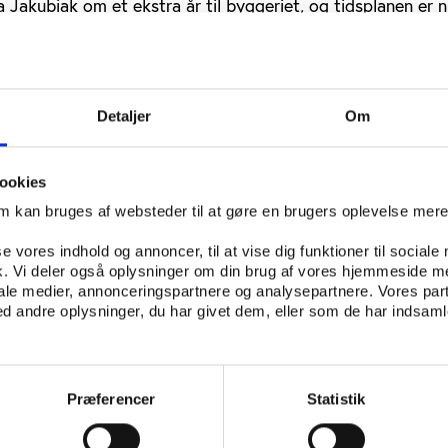
a Jakubiak om et ekstra år til byggeriet, og tidsplanen er 
A’s krav.
Detaljer
Om
orventer, at selve konstruktionen vil tage 45 måneder, men
efterbrugen af stadion eller finansieringen er altså på plad
bud, og den proces kan alene tage det meste af et år.
ookies
 for, at hvis Polen ikke har påbegyndt konstruktionen inden 
om kan bruges af websteder til at gøre en brugers oplevelse mer
have andet valg end at trække tildelingen af værtskabet ti
se vores indhold og annoncer, til at vise dig funktioner til sociale
 Andrew Briggs fra advokatfirmaet Lovells til Soccer Inves
fik. Vi deler også oplysninger om din brug af vores hjemmeside m
iale medier, annonceringspartnere og analysepartnere. Vores par
er det polske EM-bud dog lidt endnu. Dels af hensyn til m
 andre oplysninger, du har givet dem, eller som de har indsamle
i flere europæiske lande har den nødvendige infrastruktur på
 med relativt kort varsel, men risikoen er altså, at Polen 
runde, som efterlader landet med enorme omkostninger til
rug af ikke mindst prestigeanlægget i Warszawa.
Præferencer
Statistik
 fra Ukraine har dog også vanskeligheder, og det ukrain