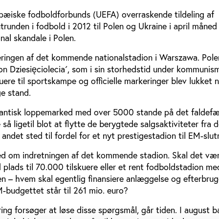
æiske fodboldforbunds (UEFA) overraskende tildeling af
runden i fodbold i 2012 til Polen og Ukraine i april måned 
onal skandale i Polen.
eringen af det kommende nationalstadion i Warszawa. Pol
ion Dziesięciolecia´, som i sin storhedstid under kommunis
re til sportskampe og officielle markeringer blev lukket 
ge stand.
gantisk loppemarked med over 5000 stande på det faldef
 så ligetil blot at flytte de berygtede salgsaktiviteter fra 
 andet sted til fordel for et nyt prestigestadion til EM-slu
d om indretningen af det kommende stadion. Skal det vær
 plads til 70.000 tilskuere eller et rent fodboldstadion med
en – hvem skal egentlig finansiere anlæggelse og efterbrug
M-budgettet står til 261 mio. euro?
ng forsøger at løse disse spørgsmål, går tiden. I august 