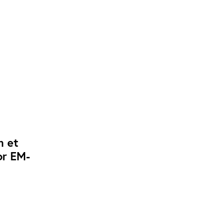
m et
or EM-