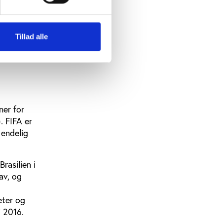
s, har
re
dgår et
Tillad alle
kerheden i
ret til
ner for
. FIFA er
 endelig
rasilien i
av, og
eter og
 i 2016.