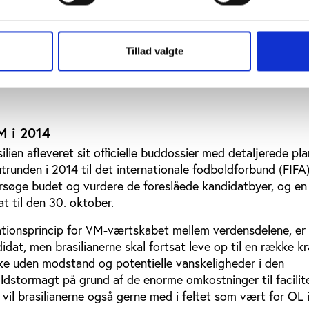
ité og formand for landets fodboldforbund, Grigorij Surki
t hård kritik af sit hjemlands manglende evne til at reage
nerne for et nationalstadion i Kijev alvorligt. I projektet in
Tillad valgte
idskompleks, men UEFA mener, at placeringen vil bringe sik
r med at begrænse kapaciteten på stadion, som er projekte
M i 2014
lien afleveret sit officielle buddossier med detaljerede pla
runden i 2014 til det internationale fodboldforbund (FIFA)
rsøge budet og vurdere de foreslåede kandidatbyer, og en
t til den 30. oktober.
ationsprincip for VM-værtskabet mellem verdensdelene, er B
idat, men brasilianerne skal fortsat leve op til en række kr
ke uden modstand og potentielle vanskeligheder i den
dstormagt på grund af de enorme omkostninger til facilit
g vil brasilianerne også gerne med i feltet som vært for OL