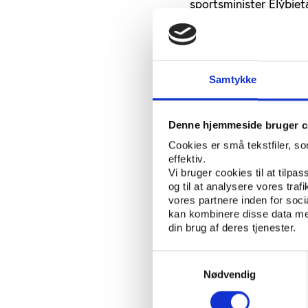
sportsminister Elýbiet
stram i forhold til UEF
Presset tidsplan
Samtykke
Den polske regering f
detaljerede planer for 
Byggeriet skal i EU-ud
Denne hjemmeside bruger c
”Der er en reel risiko
Cookies er små tekstfiler, s
udgang, vil UEFA ikke 
effektiv.
Vi bruger cookies til at tilpas
siger stadioneksperten
og til at analysere vores tra
vores partnere inden for soc
Sandsynligvis overlev
kan kombinere disse data med
fra Ukraine, dels ford
din brug af deres tjenester.
at overtage værtskabet
at stå med en EM-slut
Samtykkevalg
finansiering og efterb
Nødvendig
Polakkernes medværter