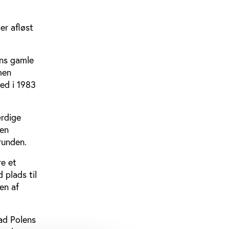
er afløst
ens gamle
men
ned i 1983
ærdige
den
trunden.
e et
 plads til
en af
bad Polens