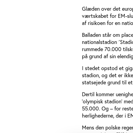
Glæden over det europ
værtskabet for EM-slut
af risikoen for en nati
Balladen står om plac
nationalstadion ´Stad
rummede 70.000 tilskue
på grund af sin elendi
I stedet opstod et gi
stadion, og det er ikke
statsejede grund til et
Dertil kommer uenighe
’olympisk stadion’ med
55.000. Og – for rest
herlighederne, der i E
Mens den polske regeri