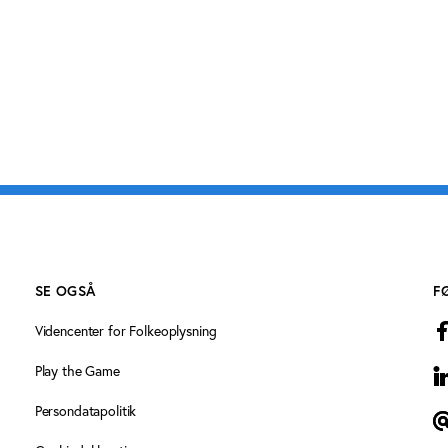
SE OGSÅ
F
Videncenter for Folkeoplysning
Play the Game
L
Persondatapolitik
T