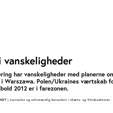
 vanskeligheder
ering har vanskeligheder med planerne o
n i Warszawa. Polen/Ukraines værtskab f
dbold 2012 er i farezonen.
ANDT
| Journalist og selvstændig konsulent i idræts- og fritidssektoren