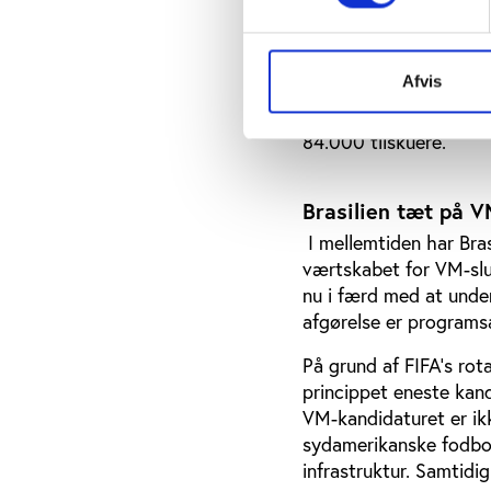
af UEFA's eksekutivkom
netop lanceret en mege
på UEFA's kritik af pla
Afvis
større butiks- og frit
fare. UEFA truer derfo
84.000 tilskuere.
Brasilien tæt på V
I mellemtiden har Brasi
værtskabet for VM-slut
nu i færd med at unde
afgørelse er programsa
På grund af FIFA’s rot
princippet eneste kand
VM-kandidaturet er ik
sydamerikanske fodbol
infrastruktur. Samtidi