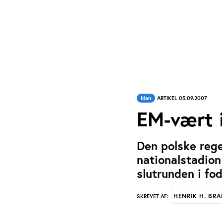
Idan
ARTIKEL 05.09.2007
EM-vært i
Den polske reg
nationalstadio
slutrunden i fo
HENRIK H. BR
SKREVET AF: