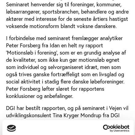
Seminaret henvender sig til foreninger, kommuner,
løbsarrangører, sportsbranchen, behandlere og andre
aktører med interesse for de seneste årtiers hastigst
voksende motionsform blandt voksne danskere.
I forbindelse med seminaret fremlægger analytiker
Peter Forsberg fra Idan en helt ny rapport
’Motionsløb i forening’, som er en grundig analyse af
de kvaliteter, som ikke kun gør motionsløb egnet
som individuel og selvorganiseret idræt, men som
også trives ganske fortræffeligt som en livsglad og
social aktivitet i stadig flere danske løbeforeninger.
Peter Forsberg løfter sløret for rapportens
konklusioner og anbefalinger.
DGI har bestilt rapporten, og på seminaret i Vejen vil
udviklingskonsulent Tina Kryger Mondrup fra DGI
Lab løfte sløret for, hvordan DGI i et nyt forstærket
samarbejde med Dansk Atletik Forbund vil arbejde