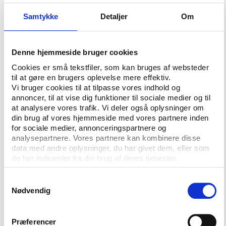
for at skabe merværdi for løberne og yderligere
interesse for løb som foreningsidræt i de kommende
Samtykke
Detaljer
Om
år.
Denne hjemmeside bruger cookies
Udviklingen kommer udefra
Cookies er små tekstfiler, som kan bruges af websteder
Selv om løbebølgen har raset i mange årtier
til at gøre en brugers oplevelse mere effektiv.
efterhånden, har hverken DGI eller DAF nogen
Vi bruger cookies til at tilpasse vores indhold og
imponerende historik på området. I mange år ville de
annoncer, til at vise dig funktioner til sociale medier og til
at analysere vores trafik. Vi deler også oplysninger om
to forbund nærmest ikke vide af motionsbølgen, der
din brug af vores hjemmeside med vores partnere inden
dog er vokset til en stadigt mere mangfoldig
for sociale medier, annonceringspartnere og
bevægelse alligevel. Seminaret sætter fokus på
analysepartnere. Vores partnere kan kombinere disse
nogle af de alternative aktører som NBRO Runners,
data med andre oplysninger, du har givet dem, eller som
Danske Trailløbere, Endomondo og Jyllands største
de har indsamlet fra din brug af deres tjenester.
motionsarrangør, Aarhus Motion, der i høj grad
Samtykkevalg
sætter standarden for innovation og udvikling på
Nødvendig
løbe- og eventfronten uden at være en del af det
etablerede selskab.
Præferencer