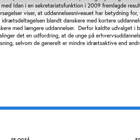
med Idan i en sekretariatsfunktion i 2009 fremlagde resul
rsøgelser viser, at uddannelsesniveauet har betydning for
og idrætsdeltagelsen blandt danskere med kortere uddannel
skere med længere uddannelser. Derfor kaldte udvalget i 
alinger det en udfordring, at de unge på erhvervsuddannel
ning, selvom de generelt er mindre idrætsaktive end andr
SE OGSÅ
F