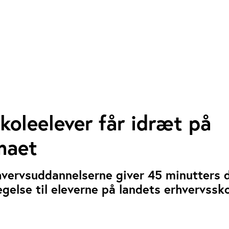
koleelever får idræt på
maet
hvervsuddannelserne giver 45 minutters 
else til eleverne på landets erhvervssko