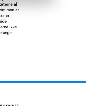
taterne af
, om man er
ser er
både
serne ikke
e unge.
ØLG OS HER