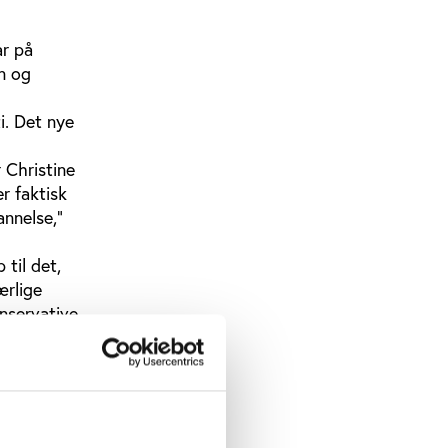
ar på
n og
i. Det nye
 Christine
er faktisk
annelse,”
 til det,
ærlige
onservative
gelse i
ne i brug
ng, man