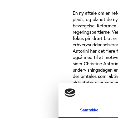
En ny aftale om en re
plads, og blandt de ny
bevægelse. Reformen bl
regeringspartierne, Ve
fokus på idræt blot er 
erhvervsuddannelserne
Antorini har det flere 
også med til at motive
siger Christine Antori
undervisningsdagen er 
der omtales som ’aktiv
aktiviteter eller som 
fremhæver, at der er 
skoledagen ud over tra
”Der er mange mulighe
Samtykke
på en alternativ måde, 