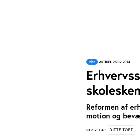
Idan
ARTIKEL 25.02.2014
Erhvervss
skoleske
Reformen af er
motion og bevæg
DITTE TOFT
SKREVET AF: