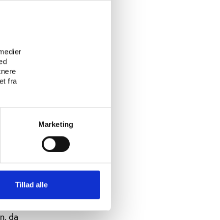
e
seneste år
 medier
gennemført
ed
tnere
t fra
er Dansk
 sparring
eterne til
Marketing
ng,” siger
Tillad alle
på en
n, da