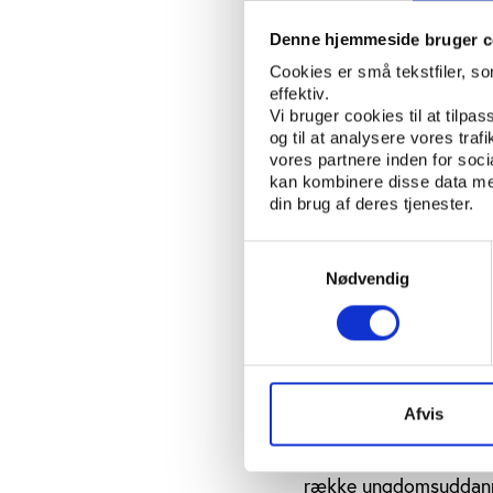
laver på et værksted,” 
Denne hjemmeside bruger c
Mange skoler har e
Cookies er små tekstfiler, s
effektiv.
For en række erhvervss
Vi bruger cookies til at tilpas
har bl.a. Dansk Firma
og til at analysere vores tra
projektet ’Sund erhve
vores partnere inden for soc
kan kombinere disse data med
Selvom de konkrete lin
din brug af deres tjenester.
Firmaidrætsforbund sig 
på de udfordringer, so
Samtykkevalg
at forestå idrætsunder
Nødvendig
firmaidrætsforeninger,
formand i Dansk Firma
Erhvervsskoler på
Afvis
Med tiltaget bliver m
erhvervsskolerne på l
række ungdomsuddanne