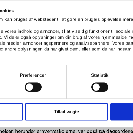
siger Lene Espersen til Ritzau.
ookies
rfaring
om kan bruges af websteder til at gøre en brugers oplevelse mer
koler er idræt allerede en del af dagligdagen, og over de 
se vores indhold og annoncer, til at vise dig funktioner til sociale
idrætsforbund i samarbejde med en række erhvervsskoler 
fik. Vi deler også oplysninger om din brug af vores hjemmeside m
rvsskole’, hvor motion og bevægelse indgår.
iale medier, annonceringspartnere og analysepartnere. Vores par
 andre oplysninger, du har givet dem, eller som de har indsamle
jer for implementeringen endnu ikke er helt klare, forhold
positivt over for reformens tiltag. ”Vi står klar til at give
m nogle skoler vil møde de steder, hvor man ikke har facilit
visningen. Vi har et netværk af instruktører og
Præferencer
Statistik
 der vil kunne byde ind på afhjælpningen af denne udfordri
idrætsforbund Peder Bisgaard.
 Breddeidrætsudvalgets dagsorden
Tillad valgte
otion og bevægelse nu også en del af undervisningen på
inje med gymnasierne. Den manglende idrætsundervisning 
lser, herunder erhvervsskolerne, var også på dagsordene