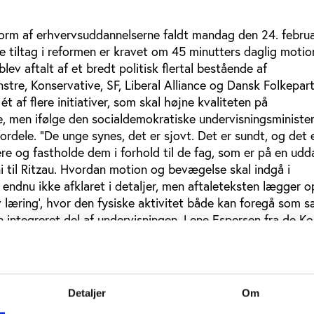
form af erhvervsuddannelserne faldt mandag den 24. febru
e tiltag i reformen er kravet om 45 minutters daglig motio
ev aftalt af et bredt politisk flertal bestående af
nstre, Konservative, SF, Liberal Alliance og Dansk Folkepart
ét af flere initiativer, som skal højne kvaliteten på
, men ifølge den socialdemokratiske undervisningsminister
fordele. ”De unge synes, det er sjovt. Det er sundt, og det 
re og fastholde dem i forhold til de fag, som er på en udd
ni til Ritzau. Hvordan motion og bevægelse skal indgå i
endnu ikke afklaret i detaljer, men aftaleteksten lægger op
 læring’, hvor den fysiske aktivitet både kan foregå som s
en integreret del af undervisningen. Lene Espersen fra de K
forskellige muligheder for at implementere motion og bevæ
ditionel idrætsundervisning i en gymnastiksal.
der. Det kan også være noget, hvor man tager værksteder
Detaljer
Om
hvor man kan lave nogle ting fysisk, der relaterer til de ti