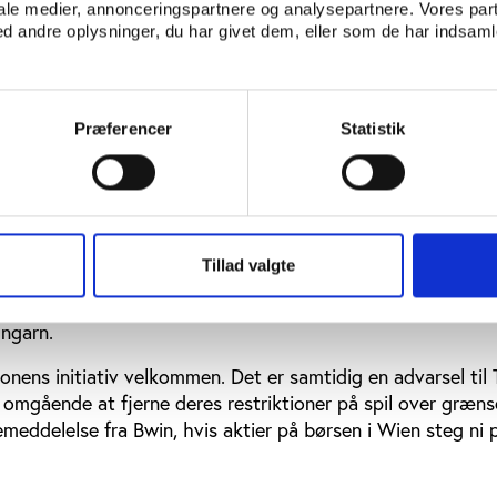
ant hensyn er klart ulovligt," siger han til Ritzau.
iale medier, annonceringspartnere og analysepartnere. Vores par
 andre oplysninger, du har givet dem, eller som de har indsamle
ere
også til dommen ved Østre Landsret i Ladbrokes-sagen, hv
Præferencer
Statistik
 at den danske spillelovgivning er i overensstemmelse med 
skab Ladbrokes har anket denne afgørelse til Højesteret.
-Kommissionens begrundede udtalelse udsatte Københavns
e danske mediers ulovlige annoncering for udenlandske
Tillad valgte
kere er tilfredse med EU-Kommissionens begrundede udta
ngarn.
onens initiativ velkommen. Det er samtidig en advarsel til 
omgående at fjerne deres restriktioner på spil over græns
emeddelelse fra Bwin, hvis aktier på børsen i Wien steg ni p