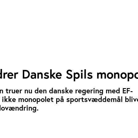
drer Danske Spils monop
 truer nu den danske regering med EF-
s ikke monopolet på sportsvæddemål bliv
lovændring.