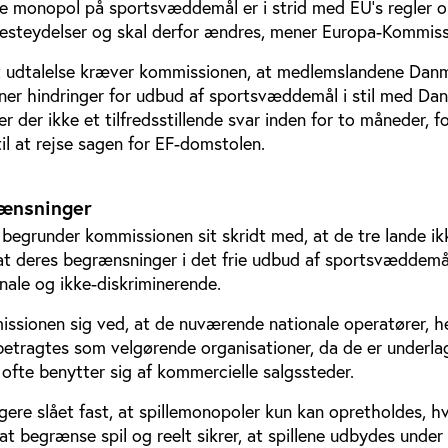
de monopol på sportsvæddemål er i strid med EU’s regler o
esteydelser og skal derfor ændres, mener Europa-Kommiss
t udtalelse kræver kommissionen, at medlemslandene Dan
rner hindringer for udbud af sportsvæddemål i stil med Da
er der ikke et tilfredsstillende svar inden for to måneder, 
il at rejse sagen for EF-domstolen.
ænsninger
begrunder kommissionen sit skridt med, at de tre lande ik
t deres begrænsninger i det frie udbud af sportsvæddemå
nale og ikke-diskriminerende.
sionen sig ved, at de nuværende nationale operatører, h
betragtes som velgørende organisationer, da de er underla
ofte benytter sig af kommercielle salgssteder.
gere slået fast, at spillemonopoler kun kan opretholdes, hv
 at begrænse spil og reelt sikrer, at spillene udbydes under