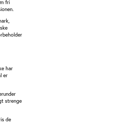
m fri
ionen.
mark,
nske
forbeholder
ke har
l er
erunder
gt strenge
is de