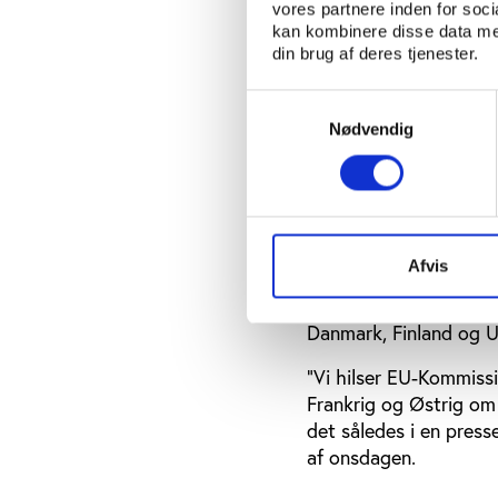
markedsandel. Og et såd
vores partnere inden for soc
kan kombinere disse data med
din brug af deres tjenester.
Tilfredse bookmak
Samtykkevalg
Danske Spil henviser 
Nødvendig
landsretten slog fast,
Det engelske spillesel
Som en udløber af EU
onsdag en sag om fler
spilleselskaber.
Afvis
De udenlandske bookma
Danmark, Finland og U
"Vi hilser EU-Kommissi
Frankrig og Østrig om 
det således i en press
af onsdagen.