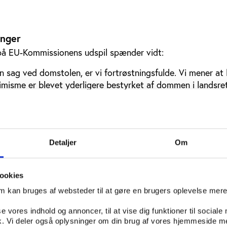
inger
på EU-Kommissionens udspil spænder vidt:
n sag ved domstolen, er vi fortrøstningsfulde. Vi mener at
misme er blevet yderligere bestyrket af dommen i landsret
steriet Lars Henry Nielsen til politiken.dk.
landsretsdommen i efteråret afviste bookmakerfirmaet Ladb
nske lovgivning er i strid med EU-reglerne.
Detaljer
Om
 Friis Hansen, der er professor i jura på Syddansk Univers
sag, fordi man får svært ved at hævde, at monopolet primæ
se ludomani.
ookies
om kan bruges af websteder til at gøre en brugers oplevelse mer
3 vedtog de nuværende regler, blev ordet ’ludomani’ ikke 
iske ordføreres taler. Til gengæld var alle enige om, at for
se vores indhold og annoncer, til at vise dig funktioner til sociale
ndre, at udenlandske konkurrenter æder af Danske Spils
fik. Vi deler også oplysninger om din brug af vores hjemmeside m