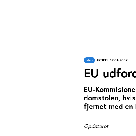
Idan
ARTIKEL 02.04.2007
EU udfor
EU-Kommisionen
domstolen, hvi
fjernet med en 
Opdateret