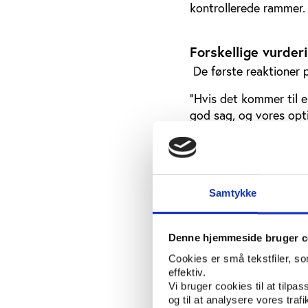
kontrollerede rammer.
Forskellige vurder
De første reaktioner 
"Hvis det kommer til e
god sag, og vores opti
kontorchef i Skattemini
Han henviser til, at 
påstande om, at den da
Samtykke
Omvendt vurderer Søren
staten har en dårlig 
indført for at begræn
Denne hjemmeside bruger c
Cookies er små tekstfiler, s
"Da Folketinget i 200
effektiv.
eneste gang i de polit
Vi bruger cookies til at tilpas
monopolet er at forhi
og til at analysere vores tra