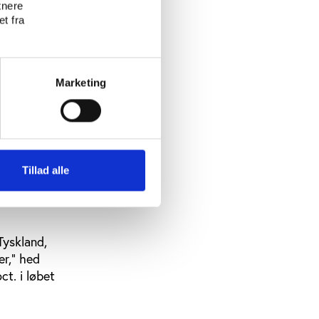
tnere
t fra
or
Marketing
EU-retten.
 Byret
Tillad alle
lelse til
Tyskland,
er," hed
ct. i løbet