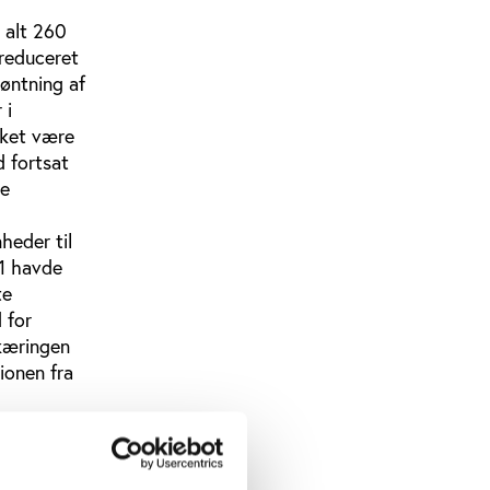
 alt 260
 reduceret
møntning af
 i
kket være
d fortsat
de
heder til
11 havde
te
 for
skæringen
ionen fra