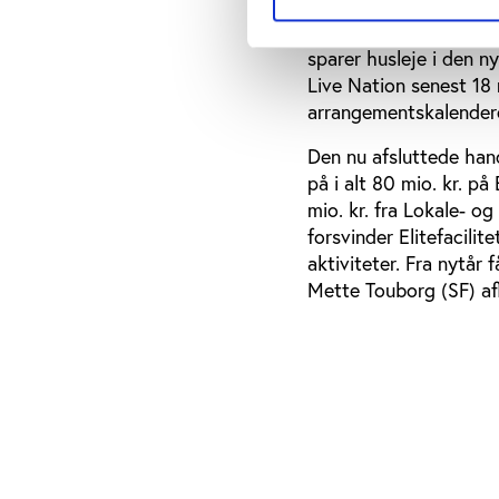
5 mio. kr. i årlig stø
multiarena i Ørestaden
sparer husleje i den n
Live Nation senest 18
arrangementskalendere
Den nu afsluttede hand
på i alt 80 mio. kr. på
mio. kr. fra Lokale- o
forsvinder Elitefacili
aktiviteter. Fra nytår
Mette Touborg (SF) af