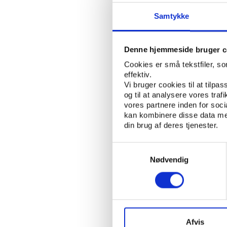
Kulturminister Uffe El
tilfreds med det nye n
Samtykke
”Vi har i Danmark haft
idrætsbegivenheder. J
Denne hjemmeside bruger c
største og mest spæn
Cookies er små tekstfiler, s
til de nationale idræt
effektiv.
det mig, at vi nu sikr
Vi bruger cookies til at tilpas
og til at analysere vores tra
Samtidig foretager vi 
vores partnere inden for soc
i endnu højere grad en
kan kombinere disse data med
Elbæk.Som en nyskabel
din brug af deres tjenester.
udvikle international
udpegningen af genera
Samtykkevalg
Association (ISCA) til
Nødvendig
som formand.
Elitefacilitetsudva
Endnu en del af kabal
Afvis