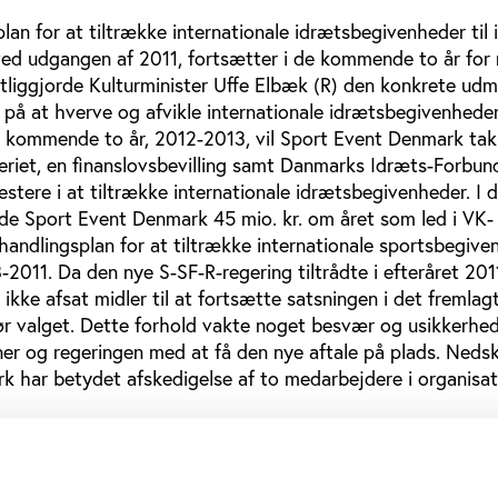
an for at tiltrække internationale idrætsbegivenheder til i
 ved udgangen af 2011, fortsætter i de kommende to år for
fentliggjorde Kulturminister Uffe Elbæk (R) den konkrete ud
 på at hverve og afvikle internationale idrætsbegivenheder
e kommende to år, 2012-2013, vil Sport Event Denmark ta
teriet, en finanslovsbevilling samt Danmarks Idræts-Forbun
vestere i at tiltrække internationale idrætsbegivenheder. I 
vde Sport Event Denmark 45 mio. kr. om året som led i VK-
'handlingsplan for at tiltrække internationale sportsbegiven
2011. Da den nye S-SF-R-regering tiltrådte i efteråret 20
ikke afsat midler til at fortsætte satsningen i det fremlag
før valget. Dette forhold vakte noget besvær og usikkerhed
ner og regeringen med at få den nye aftale på plads. Ned
k har betydet afskedigelse af to medarbejdere i organisat