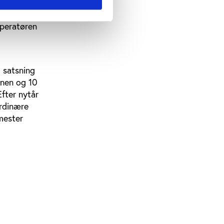
vnske
events
operatøren
g satsning
lanen og 10
Efter nytår
ordinære
mester