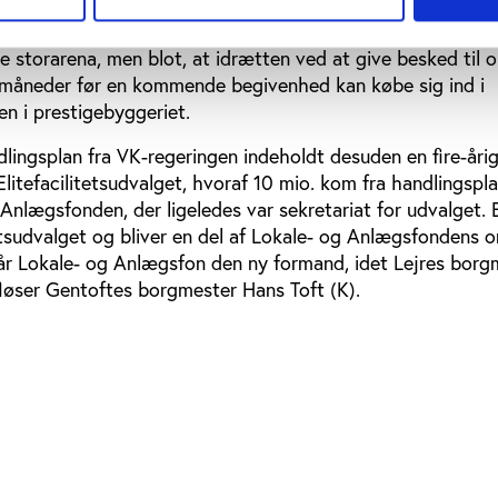
tte for 'reservationsrettighederne' i den kommende københa
. De 50 mio. kr. fra DIF betyder ikke, at fremtidige store 
ye storarena, men blot, at idrætten ved at give besked til 
 måneder før en kommende begivenhed kan købe sig ind i
n i prestigebyggeriet.
lingsplan fra VK-regeringen indeholdt desuden en fire-åri
 Elitefacilitetsudvalget, hvoraf 10 mio. kom fra handlingsp
g Anlægsfonden, der ligeledes var sekretariat for udvalget. 
tetsudvalget og bliver en del af Lokale- og Anlægsfondens 
 får Lokale- og Anlægsfon den ny formand, idet Lejres borg
løser Gentoftes borgmester Hans Toft (K).