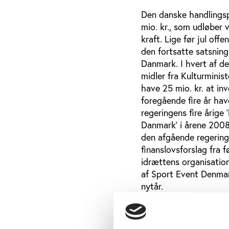
Den danske handlingspl
mio. kr., som udløber
kraft. Lige før jul of
den fortsatte satsning
Danmark. I hvert af d
midler fra Kulturminis
have 25 mio. kr. at in
foregående fire år ha
regeringens fire årige 
Danmark' i årene 2008-
den afgående regering 
finanslovsforslag fra 
idrættens organisatio
af Sport Event Denmar
nytår.
Minister tilfreds