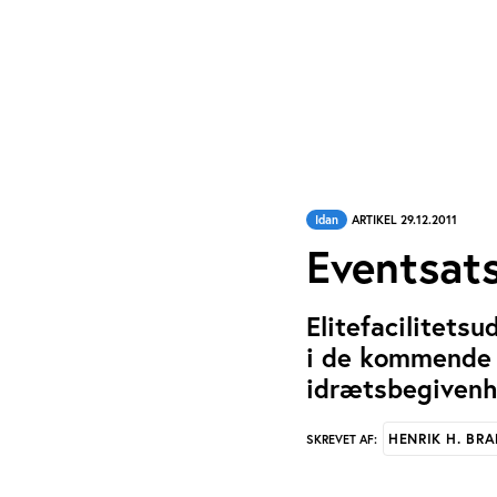
Idan
ARTIKEL 29.12.2011
Eventsats
Elitefacilitets
i de kommende t
idrætsbegivenh
HENRIK H. BR
SKREVET AF: