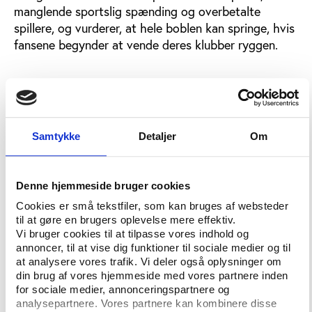
manglende sportslig spænding og overbetalte
spillere, og vurderer, at hele boblen kan springe, hvis
fansene begynder at vende deres klubber ryggen.
Ingen spænding
Den samme frygt deler fodboldagenten
Jon Holmes
,
der i Football Insider refereres for, at bl.a. Chelseas
Samtykke
Detaljer
Om
dominans og den manglende sportslige spænding
kan sætte gang i en negativ spiral, hvor fodboldens
lukrative tv-aftaler kan komme i fare på længere
Denne hjemmeside bruger cookies
sigt.
Cookies er små tekstfiler, som kan bruges af websteder
"Vi vidste, at de stærke ville blive stærkere,
til at gøre en brugers oplevelse mere effektiv.
Vi bruger cookies til at tilpasse vores indhold og
da Premier League blev dannet, men det var et
annoncer, til at vise dig funktioner til sociale medier og til
ønske, at mere end blot én klub ville kunne etablere
at analysere vores trafik. Vi deler også oplysninger om
sig i toppen. Nu virker det, som om der er kommet
din brug af vores hjemmeside med vores partnere inden
et rent monopol."
for sociale medier, annonceringspartnere og
analysepartnere. Vores partnere kan kombinere disse