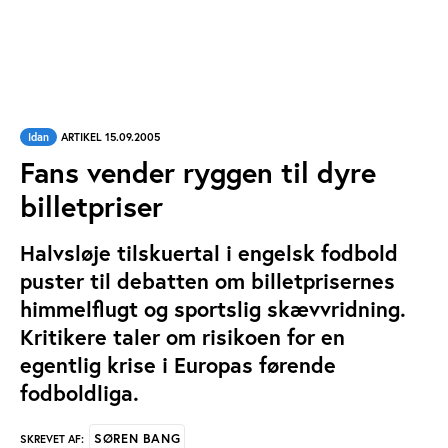
Idan
ARTIKEL 15.09.2005
Fans vender ryggen til dyre
billetpriser
Halvsløje tilskuertal i engelsk fodbold
puster til debatten om billetprisernes
himmelflugt og sportslig skævvridning.
Kritikere taler om risikoen for en
egentlig krise i Europas førende
fodboldliga.
SØREN BANG
SKREVET AF: