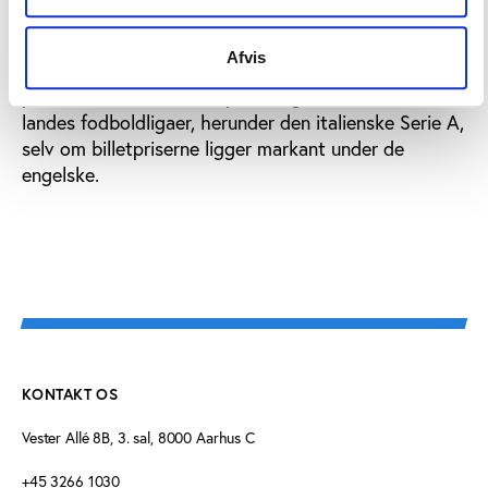
Brøndby.
Afvis
I øvrigt påpeger Football Insider, at der også er
problemer med tilskueropbakningen i flere andre
landes fodboldligaer, herunder den italienske Serie A,
selv om billetpriserne ligger markant under de
engelske.
KONTAKT OS
Vester Allé 8B, 3. sal, 8000 Aarhus C
+45 3266 1030