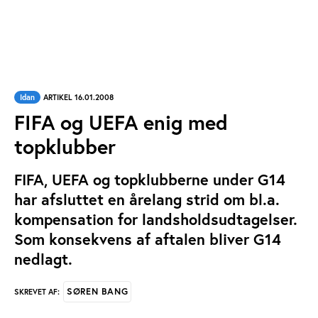
Idan
ARTIKEL 16.01.2008
FIFA og UEFA enig med
topklubber
FIFA, UEFA og topklubberne under G14
har afsluttet en årelang strid om bl.a.
kompensation for landsholdsudtagelser.
Som konsekvens af aftalen bliver G14
nedlagt.
SØREN BANG
SKREVET AF: