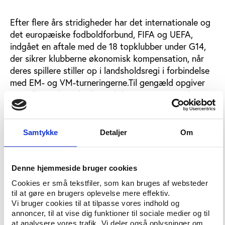
Efter flere års stridigheder har det internationale og
det europæiske fodboldforbund, FIFA og UEFA,
indgået en aftale med de 18 topklubber under G14,
der sikrer klubberne økonomisk kompensation, når
deres spillere stiller op i landsholdsregi i forbindelse
med EM- og VM-turneringerne.Til gengæld opgiver
G14 alle retslige skridt mod de to internationale
forbund, der er blevet ført gennem klubberne
Charleroi og Lyon fra henholdsvis Belgien og
Frankrig, ligesom G14 efter planen vil nedlægge sig
Samtykke
Detaljer
Om
selv.I stedet skal en ny organisation, the European
Club Association, med repræsentanter for alle 53
nationale fodboldforbund under UEFA fremover
Denne hjemmeside bruger cookies
varetage klubbernes interesser. Den nye organisation
Cookies er små tekstfiler, som kan bruges af websteder
erstatter samtidig det europæiske klubforum, som
til at gøre en brugers oplevelse mere effektiv.
UEFA i sin tid oprettede som svar på dannelsen af
Vi bruger cookies til at tilpasse vores indhold og
annoncer, til at vise dig funktioner til sociale medier og til
G14.
at analysere vores trafik. Vi deler også oplysninger om