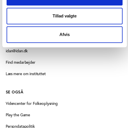
Tillad valgte
KONTAKT OS
Vester Allé 8B, 3. sal, 8000 Aarhus C
Afvis
+45 3266 1030
idan@idan.dk
Find medarbejder
Læs mere om instituttet
SE OGSÅ
Videncenter for Folkeoplysning
Play the Game
Persondatapolitik