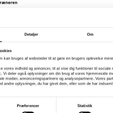
træneren
r i dag meget afgørende for personlige trænere, men de fæ
wk Larsen at gøre det professionelt nok:
rdret på det tekniske, og så er de heller ikke altid så ska
 vi besluttede os for at lave en markedsplads for deres lø
Detaljer
Om
onen af det fysiske og det digitale - fx med online
, som mange ellers ville have svært ved at administrere, 
ookies
k.”
om kan bruges af websteder til at gøre en brugers oplevelse mer
itBird har dog ikke været så teknisk tilgængelig, og derfo
elancering i 2016, som også betyder, at flere trænere kan o
se vores indhold og annoncer, til at vise dig funktioner til sociale
fik. Vi deler også oplysninger om din brug af vores hjemmeside m
 andre lande.
iale medier, annonceringspartnere og analysepartnere. Vores par
 andre oplysninger, du har givet dem, eller som de har indsamle
oner er vigtige
e nu udvalgt på baggrund af deres kvalifikationer. Det er i 
le af de bedste trænere i Danmark på et ellers meget
Præferencer
Statistik
ed: