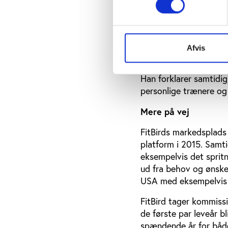
”Problemet er, at det 
dygtige, der tilbyder d
beskyttet titel på god
med ca. 100 timers und
Afvis
års erfaring og lærer h
Han forklarer samtidig,
personlige trænere og 
Mere på vej
FitBirds markedsplads
platform i 2015. Samt
eksempelvis det spritn
ud fra behov og ønske
USA med eksempelvis 
FitBird tager kommiss
de første par leveår b
spændende år for både 