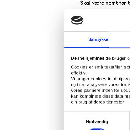
Skal være nemt for 
Synlighed på nettet e
formår ifølge Thor Wo
”Mange trænere er udfo
forretningsmæssige. Så
Samtykke
er skarpe på kombinati
abonnementsbetalinger
Denne hjemmeside bruger c
man også mødes fysis
Cookies er små tekstfiler, s
Trænerens adgang til F
effektiv.
FitBird planer om en r
Vi bruger cookies til at tilpas
og til at analysere vores tra
– både i Danmark og i
vores partnere inden for soc
kan kombinere disse data med
Trænernes kvalifikati
din brug af deres tjenester.
FitBirds trænere er lig
Samtykkevalg
Wowk Larsens øjne nog
Nødvendig
uigennemsigtigt mark