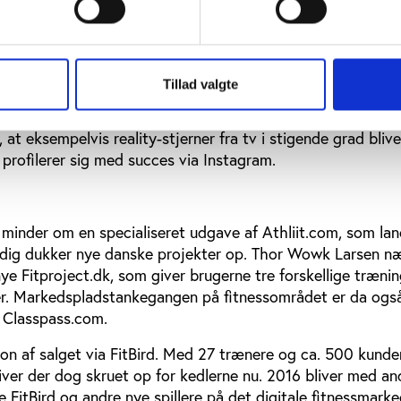
er svært at skelne mellem skidt og snot. Det bliver svært f
et i høj kvalitet, at skille sig ud. Personlig træner er ikke e
t og ondt. Hvis du har et bevis, så snakker vi om et seks u
ervisning. Derfra og til, at man er dygtig, er der langt. Je
Tillad valgte
ele tiden noget nyt.”
 at eksempelvis reality-stjerner fra tv i stigende grad blive
profilerer sig med succes via Instagram.
 minder om en specialiseret udgave af Athliit.com, som lan
idig dukker nye danske projekter op. Thor Wowk Larsen n
ye Fitproject.dk, som giver brugerne tre forskellige trænin
r. Markedspladstankegangen på fitnessområdet er da også
Classpass.com.
ion af salget via FitBird. Med 27 trænere og ca. 500 kund
liver der dog skruet op for kedlerne nu. 2016 bliver med an
FitBird og andre nye spillere på det digitale fitnessmarke