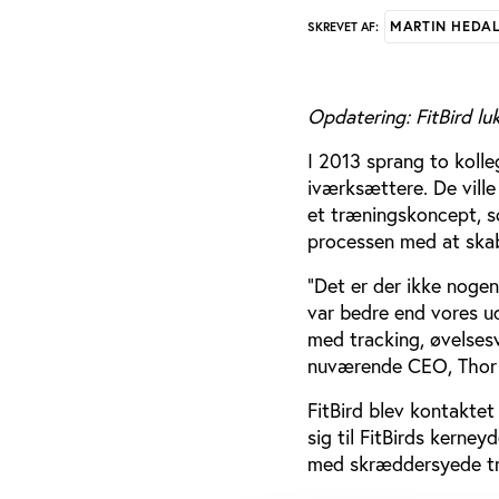
MARTIN HEDA
SKREVET AF:
Opdatering: FitBird l
I 2013 sprang to koll
iværksættere. De ville
et træningskoncept, s
processen med at skab
”Det er der ikke nogen
var bedre end vores u
med tracking, øvelsesv
nuværende CEO, Thor
FitBird blev kontaktet
sig til FitBirds kerne
med skræddersyede t