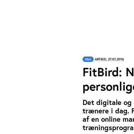
Idan
ARTIKEL 27.01.2016
FitBird: 
personli
Det digitale og
trænere i dag. 
af en online m
træningsprogr