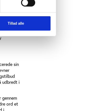
or de
n
gers forløb
g har 15
Tillad alle
r
cerede sin
ævner
gstilbud
 udbredt i
er gennem
dre ord et
d i