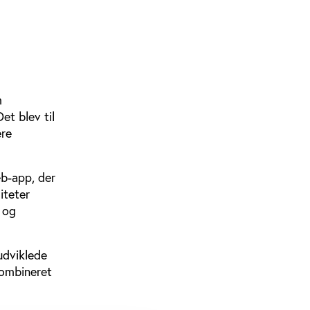
m
et blev til
ere
eb-app, der
iteter
e og
udviklede
kombineret