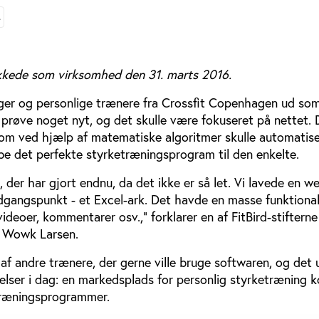
L
ukkede som virksomhed den 31. marts 2016.
eger og personlige trænere fra Crossfit Copenhagen ud so
 prøve noget nyt, og det skulle være fokuseret på nettet. D
om ved hjælp af matematiske algoritmer skulle automatis
e det perfekte styrketræningsprogram til den enkelte.
, der har gjort endnu, da det ikke er så let. Vi lavede en w
dgangspunkt - et Excel-ark. Det havde en masse funktional
ideoer, kommentarer osv.,” forklarer en af FitBird-stiftern
 Wowk Larsen.
 af andre trænere, der gerne ville bruge softwaren, og det 
ydelser i dag: en markedsplads for personlig styrketræning 
ræningsprogrammer.