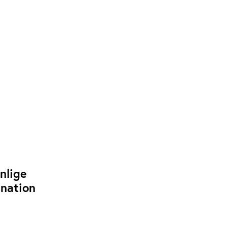
nlige
ination