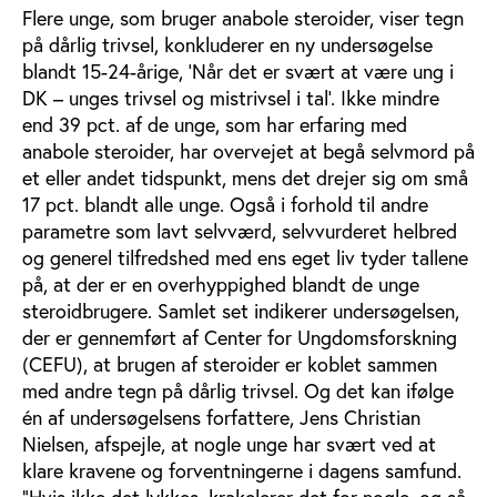
Flere unge, som bruger anabole steroider, viser tegn
på dårlig trivsel, konkluderer en ny undersøgelse
blandt 15-24-årige, ’Når det er svært at være ung i
DK – unges trivsel og mistrivsel i tal’. Ikke mindre
end 39 pct. af de unge, som har erfaring med
anabole steroider, har overvejet at begå selvmord på
et eller andet tidspunkt, mens det drejer sig om små
17 pct. blandt alle unge. Også i forhold til andre
parametre som lavt selvværd, selvvurderet helbred
og generel tilfredshed med ens eget liv tyder tallene
på, at der er en overhyppighed blandt de unge
steroidbrugere. Samlet set indikerer undersøgelsen,
der er gennemført af Center for Ungdomsforskning
(CEFU), at brugen af steroider er koblet sammen
med andre tegn på dårlig trivsel. Og det kan ifølge
én af undersøgelsens forfattere, Jens Christian
Nielsen, afspejle, at nogle unge har svært ved at
klare kravene og forventningerne i dagens samfund.
”Hvis ikke det lykkes, krakelerer det for nogle, og så