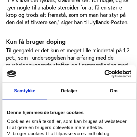
tyer nogle til anabole steroider for at få en større
krop og trods alt fremstå, som om man har styr på
den del af tilværelsen,” siger han til Jyllands-Posten.
Kun få bruger doping
Til gengæld er det kun et meget lille mindretal på 1,2
pct., som i undersøgelsen har erfaring med de
muskelopbyggende stoffer, og i sammenligning med
andre tegn på usund ’kropsadfærd’ udgør brugen af
anabole steroider relativt set et mindre problem.
Samtykke
Detaljer
Om
Således har 4 pct. prøvet at begå selvmord, 9 pct.
har skåret i sig selv (også kaldet ’cutting’), mens 12
pct. har prøvet at sulte sig selv. I øvrigt peger
Denne hjemmeside bruger cookies
undersøgelsen på, at brugen af anabole steroider
ofte er koblet sammen med visse andre negative
Cookies er små tekstfiler, som kan bruges af websteder
adfærdsmønstre. Det gælder bl.a. forhøjet
til at gøre en brugers oplevelse mere effektiv.
Vi bruger cookies til at tilpasse vores indhold og
kriminalitetsadfærd og rusmiddelbrug, det at mobbe