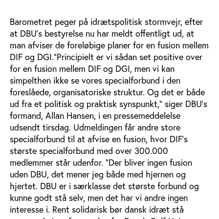
Barometret peger på idrætspolitisk stormvejr, efter
at DBU's bestyrelse nu har meldt offentligt ud, at
man afviser de foreløbige planer for en fusion mellem
DIF og DGI."Principielt er vi sådan set positive over
for en fusion mellem DIF og DGI, men vi kan
simpelthen ikke se vores specialforbund i den
foreslåede, organisatoriske struktur. Og det er både
ud fra et politisk og praktisk synspunkt," siger DBU's
formand, Allan Hansen, i en pressemeddelelse
udsendt tirsdag. Udmeldingen får andre store
specialforbund til at afvise en fusion, hvor DIF's
største specialforbund med over 300.000
medlemmer står udenfor. "Der bliver ingen fusion
uden DBU, det mener jeg både med hjernen og
hjertet. DBU er i særklasse det største forbund og
kunne godt stå selv, men det har vi andre ingen
interesse i. Rent solidarisk bør dansk idræt stå