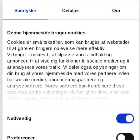
ikke er principiel og kategorisk. "Vi vil derfor nu høre
Samtykke
Detaljer
Om
DBU nærmere om, hvad det er for en fusionsmodel,
som DBU kan se fodbolden indgå i. Vi tror på, at
hvor der er vilje, så er der også udsigt til at finde
Denne hjemmeside bruger cookies
løsninger. Hvis vi virkelig ønsker en
Cookies er små tekstfiler, som kan bruges af websteder
enhedsorganisation, som kan styrke dansk idræt og
til at gøre en brugers oplevelse mere effektiv.
forbedre vilkårene for de over 15.000 lokale
Vi bruger cookies til at tilpasse vores indhold og
idrætsforeninger, som er medlemmer af DIF og DGI,
annoncer, til at vise dig funktioner til sociale medier og til
så bør det ikke være umuligt at skabe en struktur,
at analysere vores trafik. Vi deler også oplysninger om
din brug af vores hjemmeside med vores partnere inden
som alle kan se sig selv," siger han i en
for sociale medier, annonceringspartnere og
pressemeddelelse efter DBU's nej.
analysepartnere. Vores partnere kan kombinere disse
data med andre oplysninger, du har givet dem, eller som
de har indsamlet fra din brug af deres tjenester.
Utilfredshed med ny regional struktur
Netop strukturen i den planlagte enhedsorganisation
Samtykkevalg
med navnet Danske Idrætsforeninger er ifølge DBU
Nødvendig
et af hovedproblemerne.
DBU vender sig særligt mod planerne om en ny
Præferencer