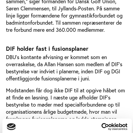
sammen," siger formanden for Dansk Golf Union,
Søren Clemmensen, til Jyllands-Posten. På samme
linje ligger formændene for gymnastikforbundet og
badmintonforbundet. Til sammen repræsenterer de
tre forbund mere end 360.000 medlemmer.
DIF holder fast i fusionsplaner
DBU's kontante afvisning er kommet som en
overraskelse, da Allan Hansen som medlem af DIF's
bestyrelse var indviet i planerne, inden DIF og DGI
offentliggjorde fusionsplanerne i juni.
Modstanden får dog ikke DIF til at opgive håbet om
at finde en løsning. I næste uge afholder DIF's
bestyrelse to møder med specialforbundene op til
organisationens årlige budgetmøde, hvor man vil
fremlægge fusionsplanerne og lodde stemningen
blandt alle medlemsforbundene. DIF's formand, Niels
Nygaard, hæfter sig især ved, at DBU's afvisning