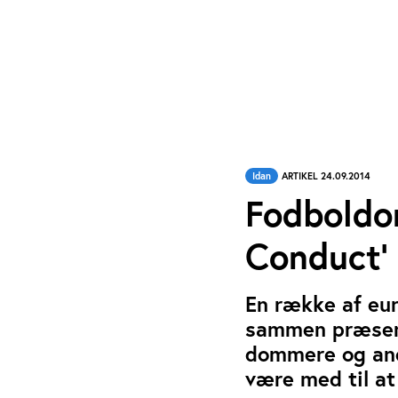
Idan
ARTIKEL 24.09.2014
Fodboldor
Conduct’
En række af eu
sammen præsente
dommere og andr
være med til a