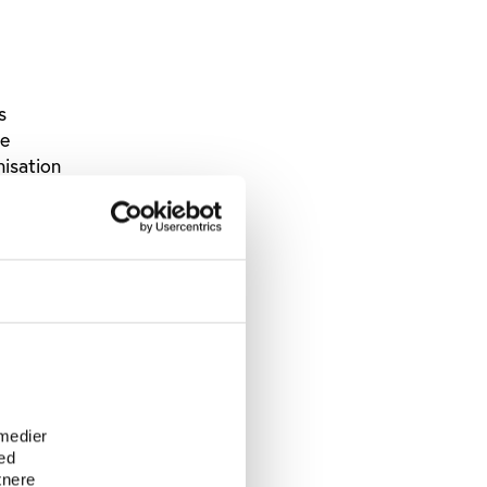
s
ke
nisation
sation,
den.
sig efter
en. Målet
rlægger,
e
 medier
ed
tnere