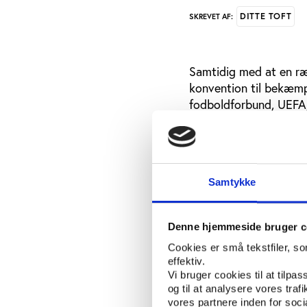
DITTE TOFT
SKREVET AF:
Samtidig med at en ræ
konvention til bekæmpe
fodboldforbund, UEFA, 
FIFPro, de europæiske 
ECA, et nyt sæt retnin
Fremadrettet skal spil
et nyt ’code of conduct
Samtykke
er at opstille nogle k
hvad der er korrekt og 
Denne hjemmeside bruger c
Konkret opstiller det 
Cookies er små tekstfiler, s
effektiv.
Vær ’ren’: Fix aldr
Vi bruger cookies til at tilpas
og til at analysere vores tra
Vær åben: Fortæl
vores partnere inden for soc