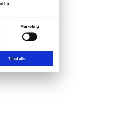
t fra
Marketing
rotect our
vkomité
 som
Tillad alle
ning end