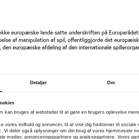
kke europæiske lande satte underskriften på Europarådet
lse af manipulation af spil, offentliggjorde det europæis
den europæiske afdeling af den internationale spillerorga
professionelle ligaer, EPFL, og den europæiske kluborgani
gslinjer til bekæmpelse af matchfixing for aktører i fodbol
lere, klubber, dommere og andre officials i fodbolden rette 
’, som har til formål at sikre en større integritet i fodbold
Detaljer
Om
onkrete retningslinjer for fodboldens mange aktører, der kla
forkert adfærd i relation til matchfixing.
ookies
nye kodeks fem retningslinjer:
om kan bruges af websteder til at gøre en brugers oplevelse mer
ig et spil
se vores indhold og annoncer, til at vise dig funktioner til sociale
fik. Vi deler også oplysninger om din brug af vores hjemmeside m
 det videre, hvis nogen antaster dig
iale medier, annonceringspartnere og analysepartnere. Vores par