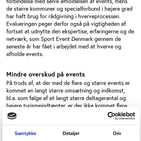
forbindelse med selve afholdelsen af events, mens
de større kommuner og specialforbund i højere grad
har haft brug for rådgivning i hverveprocessen.
Evalueringen peger derfor også på vigtigheden af
fortsat at udnytte den ekspertise, erfaringerne og de
netværk, som Sport Event Denmark gennem de
seneste år har fået i arbejdet med at hverve og
afholde events.
Mindre overskud på events
På trods af, at der med de flere og større events er
kommet en langt større omsætning og indkomst,
bl.a. som følge af et langt større deltagerantal og
højere turismeindtægter, er der ikke kommet flere
penge ind i provenu. Faktisk er provenuet på events
faldet markant, efter at handlingsplanen er trådt i
kraft.
Samtykke
Detaljer
Om
Årsagen skal findes i de mange ekstra penge, som