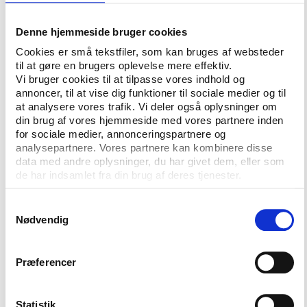
bl.a. værtskommuner kaster efter de store events.
Der er således langt større udgifter forbundet med
Denne hjemmeside bruger cookies
de store events end de events, der tidligere har
Cookies er små tekstfiler, som kan bruges af websteder
været afholdt i Danmark, og stigningen i indtægter
til at gøre en brugers oplevelse mere effektiv.
Vi bruger cookies til at tilpasse vores indhold og
har ikke været tilsvarende stor.
annoncer, til at vise dig funktioner til sociale medier og til
at analysere vores trafik. Vi deler også oplysninger om
din brug af vores hjemmeside med vores partnere inden
Plads til store breddevents
for sociale medier, annonceringspartnere og
I den oprindelige handlingsplan, som Sport Event
analysepartnere. Vores partnere kan kombinere disse
Denmark har arbejdet ud fra, har eventfokus været
data med andre oplysninger, du har givet dem, eller som
de har indsamlet fra din brug af deres tjenester.
rettet særligt mod eliteevents. Det betyder, at kun
få udvalgte breddeevents har fundet vej til Sport
Samtykkevalg
Event Denmarks støtte.
Nødvendig
Triatlonkonkurrencen Challenge Copenhagen er et
eksempel på en af de få events med bredere sigte,
Præferencer
som blev støttet af Sport Event Denmark, og som i
øvrigt opnåede stor succes. Evalueringen lægger nu
op til, at Sport Event Denmark i større grad får
Statistik