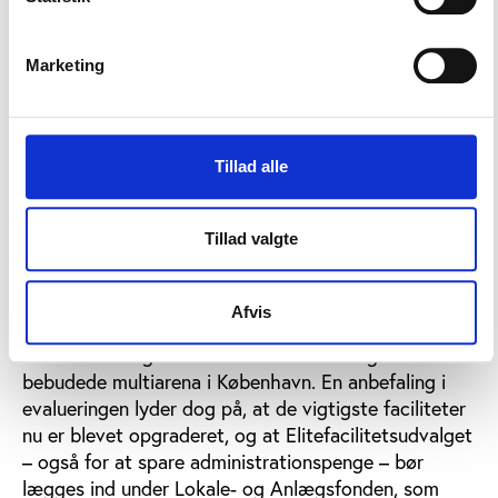
mulighed for at støtte sådanne breddeevents, der
både har stor markedsføringsværdi og skaber
Marketing
væsentlige turismeindtægter.
Støtte til faciliteter
Tillad alle
Ud over støtten fra Sport Event Denmark har en af
de vigtige faktorer for kommuner og specialforbund
været sikring af de rette faciliteter.
Tillad valgte
Elitefacilitetsudvalget har givet tilskud til en række
eventfaciliteter, hvoraf de fleste penge er gået til
Afvis
arenabyggerier, herunder arenaen i Ballerup og MCH
Arena i Herning samt en forhåndsbevilling til den
bebudede multiarena i København. En anbefaling i
evalueringen lyder dog på, at de vigtigste faciliteter
nu er blevet opgraderet, og at Elitefacilitetsudvalget
– også for at spare administrationspenge – bør
lægges ind under Lokale- og Anlægsfonden, som