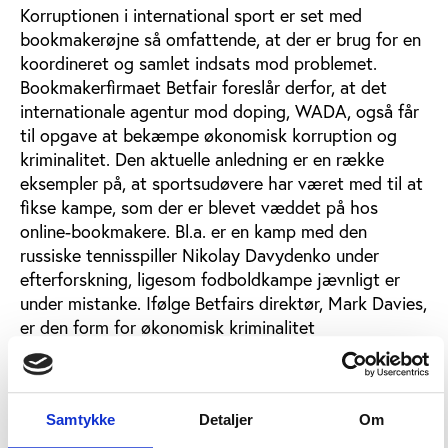
Korruptionen i international sport er set med
bookmakerøjne så omfattende, at der er brug for en
koordineret og samlet indsats mod problemet.
Bookmakerfirmaet Betfair foreslår derfor, at det
internationale agentur mod doping, WADA, også får
til opgave at bekæmpe økonomisk korruption og
kriminalitet. Den aktuelle anledning er en række
eksempler på, at sportsudøvere har været med til at
fikse kampe, som der er blevet væddet på hos
online-bookmakere. Bl.a. er en kamp med den
russiske tennisspiller Nikolay Davydenko under
efterforskning, ligesom fodboldkampe jævnligt er
under mistanke. Ifølge Betfairs direktør, Mark Davies,
er den form for økonomisk kriminalitet
sammenlignelig med doping. Han efterlyser derfor et
nyt organ, som kan bekæmpe alle former for korrupt
adfærd ”Jeg kan ikke se forskellen på, at en
Samtykke
Detaljer
Om
sportsmand forsøger at snyde ved at forbedre sin
præstation gennem doping eller bevidst gør den