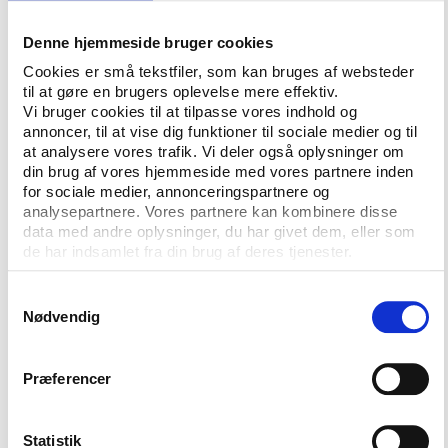
ringere for at score en fortjeneste på det,” siger han
Denne hjemmeside bruger cookies
til den new zealandske avis Sunday Star Times.
Cookies er små tekstfiler, som kan bruges af websteder
til at gøre en brugers oplevelse mere effektiv.
På linje med Dick Pound
Vi bruger cookies til at tilpasse vores indhold og
annoncer, til at vise dig funktioner til sociale medier og til
Dermed ligger han på linje med WADA’s tidligere
at analysere vores trafik. Vi deler også oplysninger om
præsident, Dick Pound, der på Play the Games
din brug af vores hjemmeside med vores partnere inden
konference i efteråret, talte for, at man internationalt
for sociale medier, annonceringspartnere og
opretter et organ til korruptionsbekæmpelse med
analysepartnere. Vores partnere kan kombinere disse
data med andre oplysninger, du har givet dem, eller som
WADA som forbillede.
de har indsamlet fra din brug af deres tjenester.
"Det er et spørgsmål, som idrætten burde overveje
Samtykkevalg
langt mere bevidst og fordomsfrit, end det er
Nødvendig
tilfældet i dag. Akkurat som doping er korruption i
idrætten omfattet af en 'omerta' (tavshedens lov,
red.)," sagde Dick Pound på konferencen. Hans
Præferencer
forslag retter sig dog ikke specielt mod
’matchfixing’, men derimod mod den generelle og
Statistik
udbredte korruption i dele af den internationale