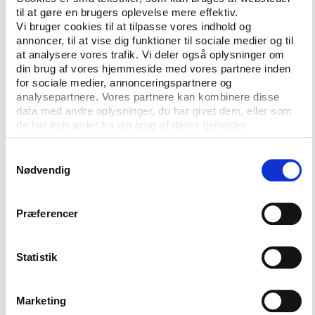
til at gøre en brugers oplevelse mere effektiv.
voksenundervisningen og det øvrige børne- og
Vi bruger cookies til at tilpasse vores indhold og
ungdomsarbejde mangler et tilsvarende center for
annoncer, til at vise dig funktioner til sociale medier og til
national og international viden. Og meget tyder på,
at analysere vores trafik. Vi deler også oplysninger om
at forslaget bliver realiseret. Da rapporten blev
din brug af vores hjemmeside med vores partnere inden
fremlagt på en konference den 2. november, gav
for sociale medier, annonceringspartnere og
analysepartnere. Vores partnere kan kombinere disse
undervisningsminister Tina Nedergaard ifølge en
data med andre oplysninger, du har givet dem, eller som
artikel på DGI’s hjemmeside tilsagn om 15 mio. kr.
de har indsamlet fra din brug af deres tjenester.
over tre år, der bl.a. skal gå til et nyt Nationalt
Videnscenter. Desuden vil hun, som udvalget
Samtykkevalg
anbefaler, etablere et nyt dialogforum.
Nødvendig
Mindre justeringer
Præferencer
Ud over de nævnte forslag lægger udvalget op til en
række mindre justeringer af betydning for idrætten:
Statistik
Bl.a. skal kommunerne afsætte en årlig
udviklingspulje, der også skal kunne søges af
Marketing
selvorganiserede grupper. Det ligner en