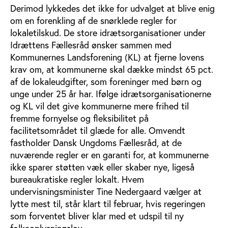
Derimod lykkedes det ikke for udvalget at blive enig
om en forenkling af de snørklede regler for
lokaletilskud. De store idrætsorganisationer under
Idrættens Fællesråd ønsker sammen med
Kommunernes Landsforening (KL) at fjerne lovens
krav om, at kommunerne skal dække mindst 65 pct.
af de lokaleudgifter, som foreninger med børn og
unge under 25 år har. Ifølge idrætsorganisationerne
og KL vil det give kommunerne mere frihed til
fremme fornyelse og fleksibilitet på
facilitetsområdet til glæde for alle. Omvendt
fastholder Dansk Ungdoms Fællesråd, at de
nuværende regler er en garanti for, at kommunerne
ikke sparer støtten væk eller skaber nye, ligeså
bureaukratiske regler lokalt. Hvem
undervisningsminister Tine Nedergaard vælger at
lytte mest til, står klart til februar, hvis regeringen
som forventet bliver klar med et udspil til ny
folkeoplysningslov.