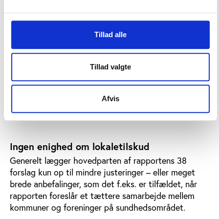
tilbagevenden til de afskaffede 5-procentpuljer, men
i modsætning til tidligere bør der efter udvalgets
mening ikke være et krav om, at puljerne har en
Tillad alle
bestemt størrelse. Desuden skal kommunerne kunne
fravige kravet om deltagerbetaling for
Tillad valgte
foreningsaktiviteter for at kunne nå ressourcesvage
grupper, ligesom kommunerne skal kunne anvise
lokaler til folkeoplysende aktiviteter i alle
Afvis
institutioner, der er fuldt skattefinansierede. Det er
ikke muligt i dag.
Ingen enighed om lokaletilskud
Generelt lægger hovedparten af rapportens 38
forslag kun op til mindre justeringer – eller meget
brede anbefalinger, som det f.eks. er tilfældet, når
rapporten foreslår et tættere samarbejde mellem
kommuner og foreninger på sundhedsområdet.