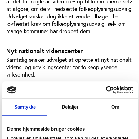
at det for nogle år siden blev op til kommunerne selv
at afgøre, om de vil nedsætte folkeoplysningsudvalg.
Udvalget ønsker dog ikke at vende tilbage til et
lovfæstet krav om folkeoplysningsudvalg, selv om
mange kommuner har droppet dem.
Nyt nationalt videnscenter
Samtidig ønsker udvalget at oprette et nyt nationalt
videns- og udviklingscenter for folkeoplysende
virksomhed.
Det skal ifølge udvalgets rapport bl.a. ”følge,
diskutere og stille forslag til kvalitetssikring og
dokumentation af den folkeoplysende
Samtykke
Detaljer
Om
voksenundervisning og det frivillige børne- og
ungdomsarbejdes virke, herunder statistikker,
evaluering og undersøgelser mv.” Udvalget
Denne hjemmeside bruger cookies
argumenterer for, at foreningsidrætten i dag har
glæde af Idrættens Analyseinstitut, mens
Cookies er små tekstfiler, som kan bruges af websteder