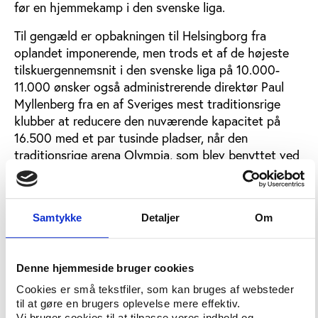
før en hjemmekamp i den svenske liga.
Til gengæld er opbakningen til Helsingborg fra
oplandet imponerende, men trods et af de højeste
tilskuergennemsnit i den svenske liga på 10.000-
11.000 ønsker også administrerende direktør Paul
Myllenberg fra en af Sveriges mest traditionsrige
klubber at reducere den nuværende kapacitet på
16.500 med et par tusinde pladser, når den
traditionsrige arena Olympia, som blev benyttet ved
VM-slutrunden i 1958, efter planen snart skal
renoveres.
”Vi vil hellere kunne variere prisen efter
Samtykke
Detaljer
Om
efterspørgslen. Det kan man ikke, hvis kapaciteten
er for stor. Vi skal have større fleksibilitet. Hvis vi
spiller fredagskamp, er der fest for fansene, hvis vi
Denne hjemmeside bruger cookies
spiller om søndagen, kommer der mange familier, og
Cookies er små tekstfiler, som kan bruges af websteder
spiller vi om mandagen, kommer der flere VIP-
til at gøre en brugers oplevelse mere effektiv.
Vi bruger cookies til at tilpasse vores indhold og