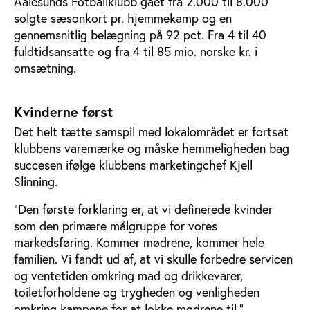
Aalesunds Fotballklubb gået fra 2.000 til 8.000
solgte sæsonkort pr. hjemmekamp og en
gennemsnitlig belægning på 92 pct. Fra 4 til 40
fuldtidsansatte og fra 4 til 85 mio. norske kr. i
omsætning.
Kvinderne først
Det helt tætte samspil med lokalområdet er fortsat
klubbens varemærke og måske hemmeligheden bag
succesen ifølge klubbens marketingchef Kjell
Slinning.
”Den første forklaring er, at vi definerede kvinder
som den primære målgruppe for vores
markedsføring. Kommer mødrene, kommer hele
familien. Vi fandt ud af, at vi skulle forbedre servicen
og ventetiden omkring mad og drikkevarer,
toiletforholdene og trygheden og venligheden
omkring kampene for at lokke mødrene til,”