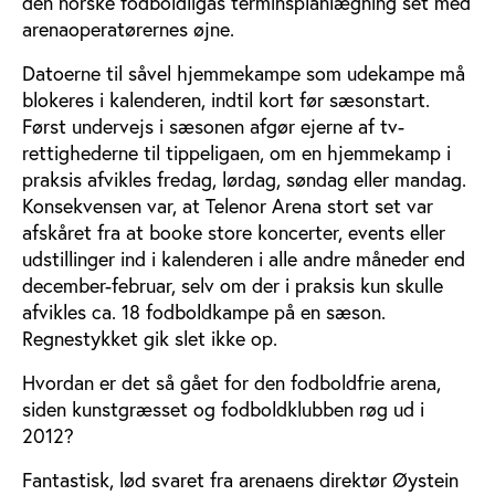
den norske fodboldligas terminsplanlægning set med
arenaoperatørernes øjne.
Datoerne til såvel hjemmekampe som udekampe må
blokeres i kalenderen, indtil kort før sæsonstart.
Først undervejs i sæsonen afgør ejerne af tv-
rettighederne til tippeligaen, om en hjemmekamp i
praksis afvikles fredag, lørdag, søndag eller mandag.
Konsekvensen var, at Telenor Arena stort set var
afskåret fra at booke store koncerter, events eller
udstillinger ind i kalenderen i alle andre måneder end
december-februar, selv om der i praksis kun skulle
afvikles ca. 18 fodboldkampe på en sæson.
Regnestykket gik slet ikke op.
Hvordan er det så gået for den fodboldfrie arena,
siden kunstgræsset og fodboldklubben røg ud i
2012?
Fantastisk, lød svaret fra arenaens direktør Øystein