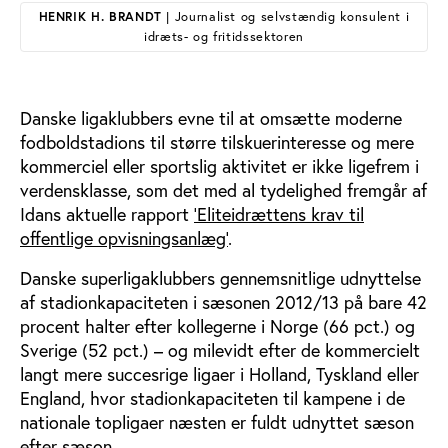
HENRIK H. BRANDT
| Journalist og selvstændig konsulent i
idræts- og fritidssektoren
Danske ligaklubbers evne til at omsætte moderne
fodboldstadions til større tilskuerinteresse og mere
kommerciel eller sportslig aktivitet er ikke ligefrem i
verdensklasse, som det med al tydelighed fremgår af
Idans aktuelle rapport
’Eliteidrættens krav til
offentlige opvisningsanlæg’
.
Danske superligaklubbers gennemsnitlige udnyttelse
af stadionkapaciteten i sæsonen 2012/13 på bare 42
procent halter efter kollegerne i Norge (66 pct.) og
Sverige (52 pct.) – og milevidt efter de kommercielt
langt mere succesrige ligaer i Holland, Tyskland eller
England, hvor stadionkapaciteten til kampene i de
nationale topligaer næsten er fuldt udnyttet sæson
efter sæson.