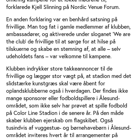
forklarede Kjell Slinning på Nordic Venue Forum.
En anden forklaring var en benhård satsning på
frivillige. Man tog fat i gamle medlemmer af klubben,
ambassadører, og aktiverede under sloganet ’We are
the club’ de frivillige til at sørge for at hilse på
tilskuerne og skabe en stemning af, at alle – selv
udeholdets fans – var velkomne til kampene.
Klubben indrykker store takkeannoncer til de
frivillige og lægger stor vægt på, at stadion med det
slidstærke kunstgræs skal være åbent for
oplandsklubberne også i hverdagen. Der findes ikke
mange sponsorer eller fodboldspillere i Ålesund-
området, som ikke selv har prøvet at spille fodbold
på Color Line Stadion i de senere år. På den måde
skaber klubben ejerskab om flagskibet. Også
tusindvis af vuggestue- og børnehavebørn i Ålesund-
området inviteres hvert år til arrangementer på