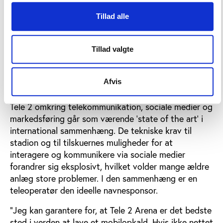
og stadion for klubben AIK) samt Tele 2 Arena i
Tillad alle
Stockholm (Hammarby og Djurgården).
Fra ishockeysporten har fodboldklubberne stjålet
Tillad valgte
konceptet med faste pladser på tribunen ved små
borde med spisepladser. Dette har vist sig som en
gylden forretning for flere klubber.
Afvis
Også Tele 2 Arenas samspil med mobiloperatøren
Tele 2 omkring telekommunikation, sociale medier og
markedsføring går som værende ’state of the art’ i
international sammenhæng. De tekniske krav til
stadion og til tilskuernes muligheder for at
interagere og kommunikere via sociale medier
forandrer sig eksplosivt, hvilket volder mange ældre
anlæg store problemer. I den sammenhæng er en
teleoperatør den ideelle navnesponsor.
”Jeg kan garantere for, at Tele 2 Arena er det bedste
sted i verden at lave et mobilopkald. Hvis ikke nettet