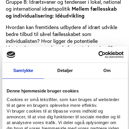
Gruppe B: Idrætsvaner og tendenser i lokal, national
og international idrætspolitik
Mellem fællesskab
og individualisering: Idéudvikling
Hvordan kan fremtidens udbydere af idræt udvikle
bedre tilbud til såvel fællesskabet som
individualisten? Hvor ligger de potentielle
idrætsudøvere, som kun de færreste har øje på?
Facilitator: Maja Pilgaard, Idan
Gruppe C: Idrætsrelateret iværksætteri og
Samtykke
Detaljer
Om
innovation
TracTrac: Mobilen og sensordata
ændrer idrætten
Denne hjemmeside bruger cookies
Mobilen og sensordata påvirker i stigende grad
Cookies er små tekstfiler, som kan bruges af websteder
idrætten og formidlingen af idrætten. Hvad betyder
til at gøre en brugers oplevelse mere effektiv.
det for idrætssektoren, og hvad venter lige om
Vi bruger cookies til at tilpasse vores indhold og
hjørnet? Nye discipliner, nye motionsoplevelser
annoncer, til at vise dig funktioner til sociale medier og til
at analysere vores trafik. Vi deler også oplysninger om
og mere underholdende
din brug af vores hjemmeside med vores partnere inden