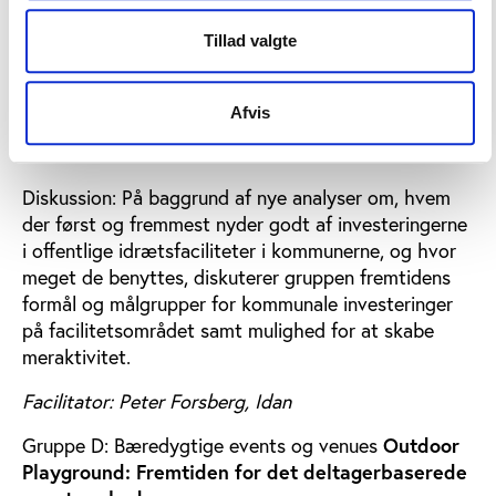
om kommende arrangementer, Idrættens Innovatører
og dialog med netværkets medlemmer.
Tillad valgte
14.00-16.30 Temagruppemøder. Vælg mellem:
Afvis
Gruppe A:Drift, ledelse og organisering af
idrætsfaciliteter
Hvem driver vi faciliteterne for?
Diskussion: På baggrund af nye analyser om, hvem
der først og fremmest nyder godt af investeringerne
i offentlige idrætsfaciliteter i kommunerne, og hvor
meget de benyttes, diskuterer gruppen fremtidens
formål og målgrupper for kommunale investeringer
på facilitetsområdet samt mulighed for at skabe
meraktivitet.
Facilitator: Peter Forsberg, Idan
Gruppe D: Bæredygtige events og venues
Outdoor
Playground: Fremtiden for det deltagerbaserede