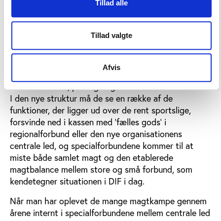
Specialforbund er nøglen
Tillad alle
I første omgang vil den nye model formentlig – og
måske til overraskelse for mange – blive betydeligt
Tillad valgte
sværere at sluge for DIF’s specialforbund end for
DGI. DIF’s specialforbund er autonome, de brænder
først og fremmest for deres respektive idrætsgrene
Afvis
og konkurrerer i høj grad indbyrdes med hinanden
om medlemmer, prestige og økonomiske ressourcer.
I den nye struktur må de se en række af de
funktioner, der ligger ud over de rent sportslige,
forsvinde ned i kassen med ’fælles gods’ i
regionalforbund eller den nye organisationens
centrale led, og specialforbundene kommer til at
miste både samlet magt og den etablerede
magtbalance mellem store og små forbund, som
kendetegner situationen i DIF i dag.
Når man har oplevet de mange magtkampe gennem
årene internt i specialforbundene mellem centrale led