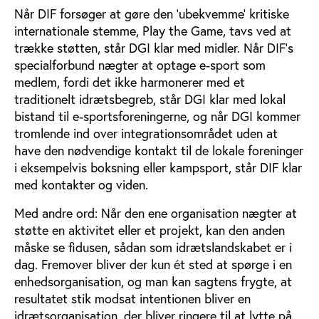
Når DIF forsøger at gøre den ’ubekvemme’ kritiske
internationale stemme, Play the Game, tavs ved at
trække støtten, står DGI klar med midler. Når DIF’s
specialforbund nægter at optage e-sport som
medlem, fordi det ikke harmonerer med et
traditionelt idrætsbegreb, står DGI klar med lokal
bistand til e-sportsforeningerne, og når DGI kommer
tromlende ind over integrationsområdet uden at
have den nødvendige kontakt til de lokale foreninger
i eksempelvis boksning eller kampsport, står DIF klar
med kontakter og viden.
Med andre ord: Når den ene organisation nægter at
støtte en aktivitet eller et projekt, kan den anden
måske se fidusen, sådan som idrætslandskabet er i
dag. Fremover bliver der kun ét sted at spørge i en
enhedsorganisation, og man kan sagtens frygte, at
resultatet stik modsat intentionen bliver en
idrætsorganisation, der bliver ringere til at lytte på