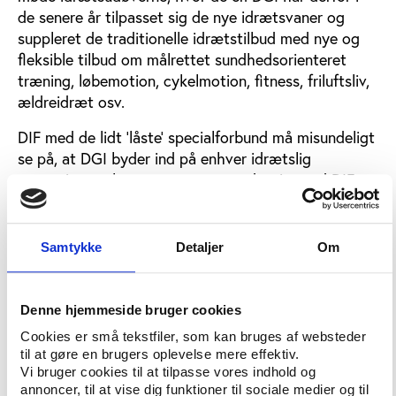
de senere år tilpasset sig de nye idrætsvaner og
suppleret de traditionelle idrætstilbud med nye og
fleksible tilbud om målrettet sundhedsorienteret
træning, løbemotion, cykelmotion, fitness, friluftsliv,
ældreidræt osv.
DIF med de lidt ’låste’ specialforbund må misundeligt
se på, at DGI byder ind på enhver idrætslig
strømning og langt mere manøvredygtigt end DIF er
i færd med at geare sig til formelle partnerskaber
med kommunerne om eksempelvis
sundhedssamarbejder eller opførelse og drift af
Samtykke
Detaljer
Om
tidssvarende idrætsfaciliteter.
Omvendt har DGI’s store svaghed hele tiden været,
Denne hjemmeside bruger cookies
at man langt fra har kontakt til så mange
Cookies er små tekstfiler, som kan bruges af websteder
idrætsforeninger og idrætsgrene som DIF’s
til at gøre en brugers oplevelse mere effektiv.
specialforbund, lige som DIF som det olympiske og
Vi bruger cookies til at tilpasse vores indhold og
eliteidrættens naturlige hovedorganisation på mange
annoncer, til at vise dig funktioner til sociale medier og til