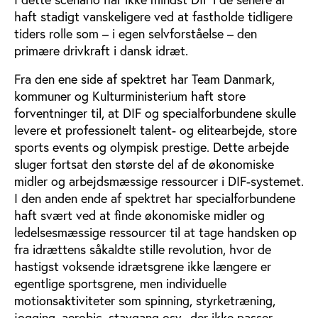
haft stadigt vanskeligere ved at fastholde tidligere
tiders rolle som – i egen selvforståelse – den
primære drivkraft i dansk idræt.
Fra den ene side af spektret har Team Danmark,
kommuner og Kulturministerium haft store
forventninger til, at DIF og specialforbundene skulle
levere et professionelt talent- og elitearbejde, store
sports events og olympisk prestige. Dette arbejde
sluger fortsat den største del af de økonomiske
midler og arbejdsmæssige ressourcer i DIF-systemet.
I den anden ende af spektret har specialforbundene
haft svært ved at finde økonomiske midler og
ledelsesmæssige ressourcer til at tage handsken op
fra idrættens såkaldte stille revolution, hvor de
hastigst voksende idrætsgrene ikke længere er
egentlige sportsgrene, men individuelle
motionsaktiviteter som spinning, styrketræning,
jogging, aerobic, stavgang osv., der ikke passer