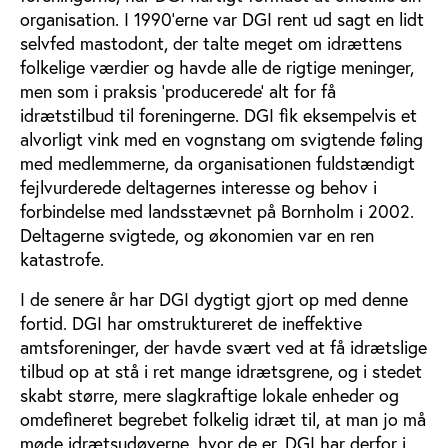
organisation. I 1990’erne var DGI rent ud sagt en lidt
selvfed mastodont, der talte meget om idrættens
folkelige værdier og havde alle de rigtige meninger,
men som i praksis ’producerede’ alt for få
idrætstilbud til foreningerne. DGI fik eksempelvis et
alvorligt vink med en vognstang om svigtende føling
med medlemmerne, da organisationen fuldstændigt
fejlvurderede deltagernes interesse og behov i
forbindelse med landsstævnet på Bornholm i 2002.
Deltagerne svigtede, og økonomien var en ren
katastrofe.
I de senere år har DGI dygtigt gjort op med denne
fortid. DGI har omstruktureret de ineffektive
amtsforeninger, der havde svært ved at få idrætslige
tilbud op at stå i ret mange idrætsgrene, og i stedet
skabt større, mere slagkraftige lokale enheder og
omdefineret begrebet folkelig idræt til, at man jo må
møde idrætsudøverne, hvor de er. DGI har derfor i