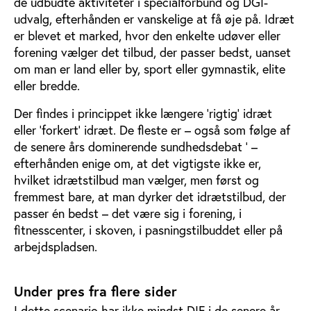
de udbudte aktiviteter i specialforbund og DGI-
udvalg, efterhånden er vanskelige at få øje på. Idræt
er blevet et marked, hvor den enkelte udøver eller
forening vælger det tilbud, der passer bedst, uanset
om man er land eller by, sport eller gymnastik, elite
eller bredde.
Der findes i princippet ikke længere ’rigtig’ idræt
eller ’forkert’ idræt. De fleste er – også som følge af
de senere års dominerende sundhedsdebat ’ –
efterhånden enige om, at det vigtigste ikke er,
hvilket idrætstilbud man vælger, men først og
fremmest bare, at man dyrker det idrætstilbud, der
passer én bedst – det være sig i forening, i
fitnesscenter, i skoven, i pasningstilbuddet eller på
arbejdspladsen.
Under pres fra flere sider
I dette scenario har ikke mindst DIF i de senere år