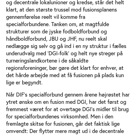
og decentrale lokalunioner og kredse, står det helt
klart, at den største trussel mod fusionsplanens
gennemførelse reelt vil komme fra
specialforbundene. Tanken om, at magtfulde
strukturer som de jyske fodboldforbund og
håndboldforbund, JBU og JHF, nu reelt skal
nedlægge sig selv og gå ind i en ny struktur i fælles
underudvalg med ’DGI-folk’ og helt nye streger på
turneringslandkortene i de såkaldte
regionsforeninger, bør gøre det klart for enhver, at
det hårde arbejde med at få fusionen på plads kun
lige er begyndt.
Når DIF’s specialforbund gennem årene højrøstet har
ytret ønske om en fusion med DGI, har det først og
fremmest været for at overtage DGI’s midler til brug
for specialforbundenes virksomhed. Men i den
fremlagte skitse for fusionen, går det faktisk lige
omvendt: Der flytter mere magt ud i de decentrale