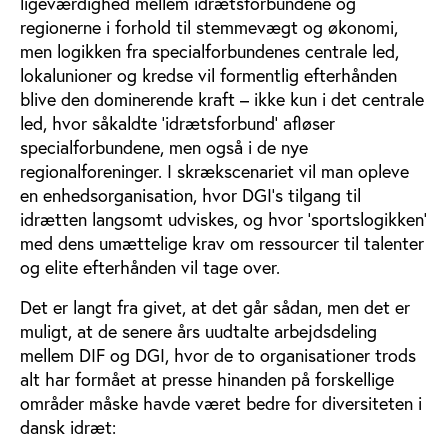
ligeværdighed mellem idrætsforbundene og
regionerne i forhold til stemmevægt og økonomi,
men logikken fra specialforbundenes centrale led,
lokalunioner og kredse vil formentlig efterhånden
blive den dominerende kraft – ikke kun i det centrale
led, hvor såkaldte ’idrætsforbund’ afløser
specialforbundene, men også i de nye
regionalforeninger. I skrækscenariet vil man opleve
en enhedsorganisation, hvor DGI’s tilgang til
idrætten langsomt udviskes, og hvor ’sportslogikken’
med dens umættelige krav om ressourcer til talenter
og elite efterhånden vil tage over.
Det er langt fra givet, at det går sådan, men det er
muligt, at de senere års uudtalte arbejdsdeling
mellem DIF og DGI, hvor de to organisationer trods
alt har formået at presse hinanden på forskellige
områder måske havde været bedre for diversiteten i
dansk idræt: